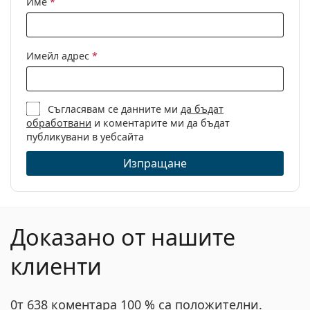
Име
*
Други
Пол:
Дамски
Имейл адрес
*
Категория:
Диоптрични очила
Марка:
Tom Ford
Съгласявам се данните ми
да бъдат
Код:
FT5705-B/V 020 56
обработвани
и коментарите ми да бъдат
публикувани в уебсайта
Изпращане
Доказано от нашите
клиенти
0т 638 коментара 100 % са положителни.