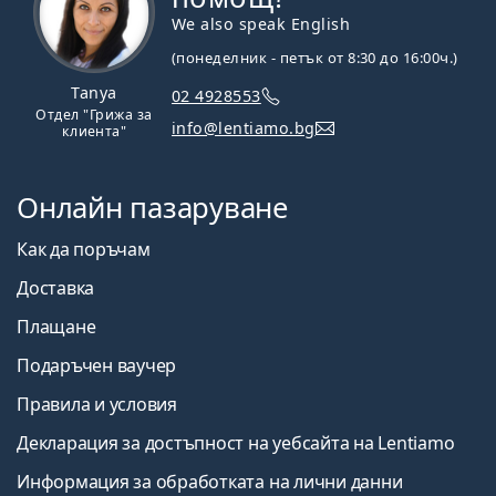
We also speak English
(понеделник - петък от 8:30 до 16:00ч.)
Tanya
02 4928553
Отдел "Грижа за
info@lentiamo.bg
клиента"
Онлайн пазаруване
Как да поръчам
Доставка
Плащане
Подаръчен ваучер
Правила и условия
Декларация за достъпност на уебсайта на Lentiamo
Информация за обработката на лични данни