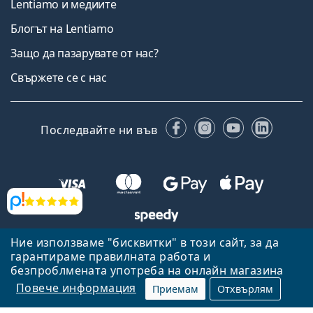
Lentiamo и медиите
Блогът на Lentiamo
Защо да пазарувате от нас?
Свържете се с нас
Facebook
Instagram
YouTube
Linked
Последвайте ни във
Прегледи
Ние използваме "бисквитки" в този сайт, за да
Назад към началната страница
Нагоре
гарантираме правилната работа и
Lentiamo.bg е собственост и се управлява от Lentiamo s.r.o.,
безпроблмената употреба на онлайн магазина
Република Чехия
Тук сме за вас в продължение на 18 години.
Повече информация
Приемам
Отхвърлям