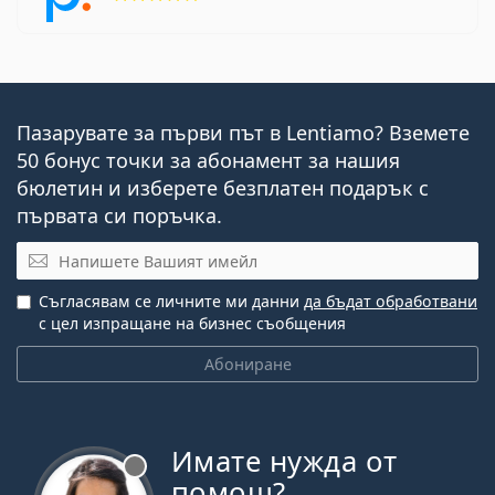
Пазарувате за първи път в Lentiamo? Вземете
50 бонус точки за абонамент за нашия
бюлетин и изберете безплатен подарък с
първата си поръчка.
Имейл
Съгласявам се личните ми данни
да бъдат обработвани
с цел изпращане на бизнес съобщения
Абониране
Имате нужда от
Извън линия
помощ?