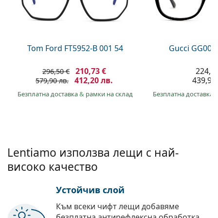
Persol
Prada
Всички марки
Tom Ford FT5952-B 001 54
Gucci GG002
210,73 €
224,9
296,50 €
412,20 лв.
439,90 
579,90 лв.
Безплатна доставка
&
рамки на склад
Безплатна доставка
Lentiamo използва лещи с най-
високо качество
Устойчив слой
Към всеки чифт лещи добавяме
безплатна антирефлексна обработка.