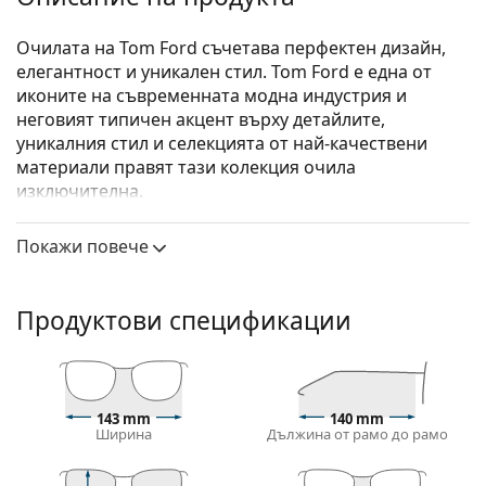
Очилата на Tom Ford съчетава перфектен дизайн,
елегантност и уникален стил. Tom Ford е една от
иконите на съвременната модна индустрия и
неговият типичен акцент върху детайлите,
уникалния стил и селекцията от най-качествени
материали правят тази колекция очила
изключителна.
Tom Ford FT5705-B 020 56
са дамски очила.
Покажи повече
Вижте как изглеждате с тези очила с виртуалното
огледало на Lentiamo.
Продуктови спецификации
Диоптрични очила – рамки
Сивият цвят на рамката перфектно съвпада с
хладни тонове на кожата и червена, сива, бяла
или тъмно руса коса.
143 mm
140 mm
Квадратните рамки са идеален избор за тези с
Ширина
Дължина от рамо до рамо
кръгла, овална или триъгълна форма на лицето.
Рамката на очилата е изработена от