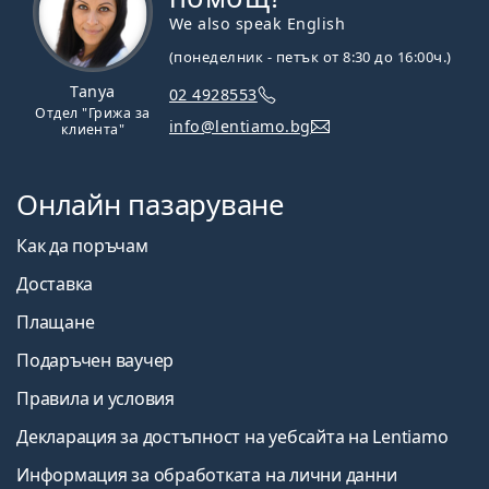
We also speak English
(понеделник - петък от 8:30 до 16:00ч.)
Tanya
02 4928553
Отдел "Грижа за
info@lentiamo.bg
клиента"
Онлайн пазаруване
Как да поръчам
Доставка
Плащане
Подаръчен ваучер
Правила и условия
Декларация за достъпност на уебсайта на Lentiamo
Информация за обработката на лични данни