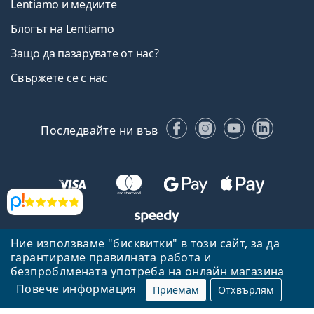
Lentiamo и медиите
Блогът на Lentiamo
Защо да пазарувате от нас?
Свържете се с нас
Facebook
Instagram
YouTube
Linked
Последвайте ни във
Прегледи
Ние използваме "бисквитки" в този сайт, за да
Назад към началната страница
Нагоре
гарантираме правилната работа и
Lentiamo.bg е собственост и се управлява от Lentiamo s.r.o.,
безпроблмената употреба на онлайн магазина
Република Чехия
Тук сме за вас в продължение на 18 години.
Повече информация
Приемам
Отхвърлям