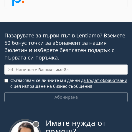
Пазарувате за първи път в Lentiamo? Вземете
50 бонус точки за абонамент за нашия
бюлетин и изберете безплатен подарък с
първата си поръчка.
Имейл
Съгласявам се личните ми данни
да бъдат обработвани
с цел изпращане на бизнес съобщения
Абониране
Имате нужда от
Извън линия
помощ?