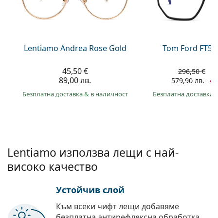
Persol
Prada
Всички марки
Lentiamo Andrea Rose Gold
Tom Ford FT59
45,50 €
2
296,50 €
89,00 лв.
41
579,90 лв.
Безплатна доставка
&
в наличност
Безплатна доставка
Lentiamo използва лещи с най-
високо качество
Устойчив слой
Към всеки чифт лещи добавяме
безплатна антирефлексна обработка.