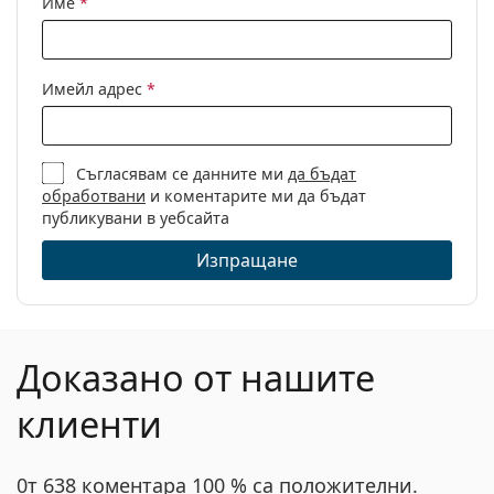
Име
*
Други
Пол:
Дамски
Имейл адрес
*
Категория:
Диоптрични очила
Марка:
Tom Ford
Съгласявам се данните ми
да бъдат
Код:
FT5702-B/V 042 54
обработвани
и коментарите ми да бъдат
публикувани в уебсайта
Изпращане
Доказано от нашите
клиенти
0т 638 коментара 100 % са положителни.