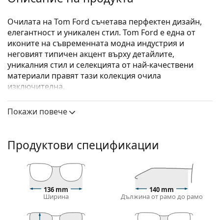
Очилата на Tom Ford съчетава перфектен дизайн,
елегантност и уникален стил. Tom Ford е една от
иконите на съвременната модна индустрия и
неговият типичен акцент върху детайлите,
уникалния стил и селекцията от най-качествени
материали правят тази колекция очила
изключителна.
Tom Ford FT5702-B 042 54
са дамски очила.
Покажи повече
Вижте как изглеждате с тези очила с виртуалното
огледало на Lentiamo.
Продуктови спецификации
Диоптрични очила – рамки
Розовият цвят на рамката идеално пасва на
хладни тонове на кожата и светлокафява или
светло руса коса.
136 mm
140 mm
Квадратните рамки са идеален избор за тези с
Ширина
Дължина от рамо до рамо
кръгла, овална или триъгълна форма на лицето.
Рамката на очилата е направена от комбинация