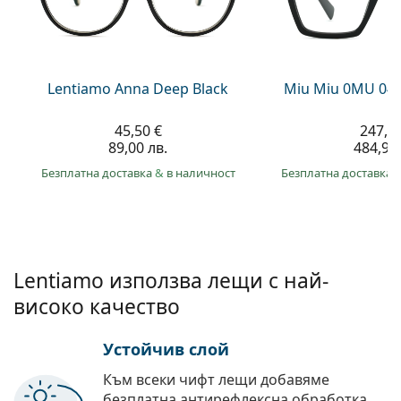
Persol
Prada
Всички марки
Lentiamo Anna Deep Black
Miu Miu 0MU 04
45,50 €
247,9
89,00 лв.
484,90 
Безплатна доставка
&
в наличност
Безплатна доставка
Lentiamo използва лещи с най-
високо качество
Устойчив слой
Към всеки чифт лещи добавяме
безплатна антирефлексна обработка.