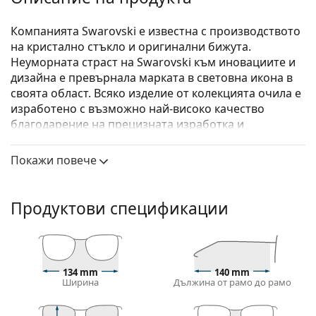
Компанията Swarovski е известна с производството
на кристално стъкло и оригинални бижута.
Неуморната страст на Swarovski към иновациите и
дизайна е превърнала марката в световна икона в
своята област. Всяко изделие от колекцията очила е
изработено с възможно най-високо качество
благодарение на прецизната изработка и
вниманието към всеки един детайл.
Покажи повече
Swarovski SK5384/V 001 14 55
са дамски очила.
Вижте как изглеждате с тези очила с виртуалното
огледало на Lentiamo.
Продуктови спецификации
Диоптрични очила – рамки
Черният цвят на рамката перфектно съвпада с
хладни тонове на кожата и светло руса, светло
134 mm
140 mm
кестенява или черна коса.
Ширина
Дължина от рамо до рамо
Квадратните рамки са идеален избор за тези с
кръгла, овална или триъгълна форма на лицето.