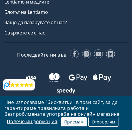
Lentiamo и медиите
Блогът на Lentiamo
Защо да пазарувате от нас?
Свържете се с нас
Facebook
Instagram
YouTube
Linked
Последвайте ни във
Прегледи
Ние използваме "бисквитки" в този сайт, за да
Назад към началната страница
Нагоре
гарантираме правилната работа и
Lentiamo.bg е собственост и се управлява от Lentiamo s.r.o.,
безпроблмената употреба на онлайн магазина
Република Чехия
Тук сме за вас в продължение на 18 години.
Повече информация
Приемам
Отхвърлям