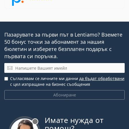
Пазарувате за първи път в Lentiamo? Вземете
50 бонус точки за абонамент за нашия
бюлетин и изберете безплатен подарък с
първата си поръчка.
Имейл
Съгласявам се личните ми данни
да бъдат обработвани
с цел изпращане на бизнес съобщения
Абониране
Имате нужда от
Извън линия
помощ?