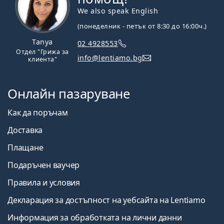
We also speak English
(понеделник - петък от 8:30 до 16:00ч.)
Tanya
02 4928553
Отдел "Грижа за
info@lentiamo.bg
клиента"
Онлайн пазаруване
Как да поръчам
Доставка
Плащане
Подаръчен ваучер
Правила и условия
Декларация за достъпност на уебсайта на Lentiamo
Информация за обработката на лични данни