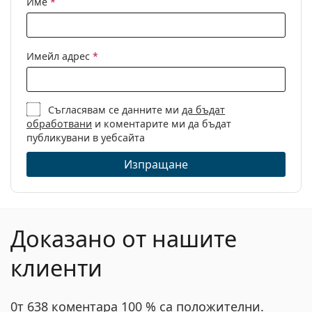
Име
*
Други
Пол:
Дамски
Имейл адрес
*
Категория:
Диоптрични очила
Марка:
Swarovski
Съгласявам се данните ми
да бъдат
Код:
SK5384/V 001 14 55
обработвани
и коментарите ми да бъдат
публикувани в уебсайта
Изпращане
Доказано от нашите
клиенти
0т 638 коментара 100 % са положителни.