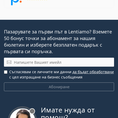
Пазарувате за първи път в Lentiamo? Вземете
50 бонус точки за абонамент за нашия
бюлетин и изберете безплатен подарък с
първата си поръчка.
Имейл
Съгласявам се личните ми данни
да бъдат обработвани
с цел изпращане на бизнес съобщения
Абониране
Имате нужда от
Извън линия
помощ?