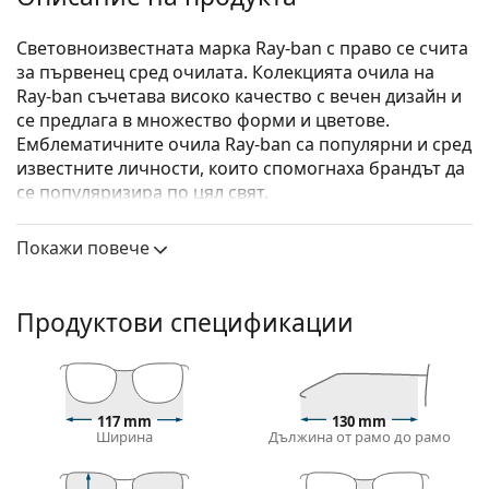
Световноизвестната марка Ray-ban с право се счита
за първенец сред очилата. Колекцията очила на
Ray-ban съчетава високо качество с вечен дизайн и
се предлага в множество форми и цветове.
Емблематичните очила Ray-ban са популярни и сред
известните личности, които спомогнаха брандът да
се популяризира по цял свят.
Ray-Ban Junior 0RY1594 3813 44
са детски очила.
Покажи повече
Диоптрични очила – рамки
Лилавият цвят на рамката перфектно съвпада с
Продуктови спецификации
хладни тонове на кожата и черна, сива, бяла или
светло руса коса.
Кръглите рамки са идеален избор за тези с
квадратна или овална форма на лицето.
Рамката на очилата е изработена от
117 mm
130 mm
Ширина
Дължина от рамо до рамо
висококачествена пластмаса, която предлага
висока издръжливост, удобство при носене и