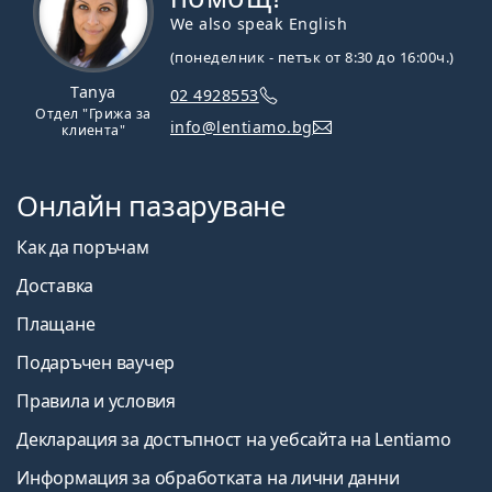
We also speak English
(понеделник - петък от 8:30 до 16:00ч.)
Tanya
02 4928553
Отдел "Грижа за
info@lentiamo.bg
клиента"
Онлайн пазаруване
Как да поръчам
Доставка
Плащане
Подаръчен ваучер
Правила и условия
Декларация за достъпност на уебсайта на Lentiamo
Информация за обработката на лични данни