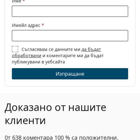
Име
*
Кърпичка за
Не
почистване:
Други
Имейл адрес
*
Пол:
Детски
Категория:
Диоптрични очила
Съгласявам се данните ми
да бъдат
Марка:
Ray-Ban
обработвани
и коментарите ми да бъдат
Код:
0RY1594 3813 44
публикувани в уебсайта
Изпращане
Доказано от нашите
клиенти
0т 638 коментара 100 % са положителни.