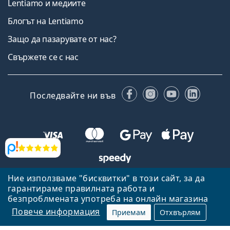
Lentiamo и медиите
Блогът на Lentiamo
Защо да пазарувате от нас?
Свържете се с нас
Facebook
Instagram
YouTube
Linked
Последвайте ни във
Прегледи
Ние използваме "бисквитки" в този сайт, за да
Назад към началната страница
Нагоре
гарантираме правилната работа и
Lentiamo.bg е собственост и се управлява от Lentiamo s.r.o.,
безпроблмената употреба на онлайн магазина
Република Чехия
Тук сме за вас в продължение на 18 години.
Повече информация
Приемам
Отхвърлям