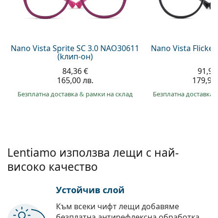
Persol
Prada
Всички марки
Nano Vista Sprite SC 3.0 NAO30611
Nano Vista Flicke
(kлип-он)
84,36 €
91,98
165,00 лв.
179,90 
Безплатна доставка
&
рамки на склад
Безплатна доставка
Lentiamo използва лещи с най-
високо качество
Устойчив слой
Към всеки чифт лещи добавяме
безплатна антирефлексна обработка.