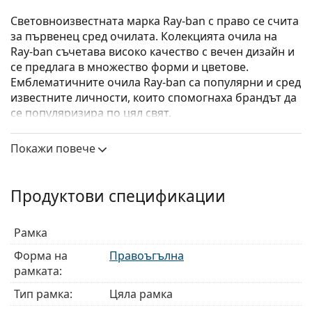
Световноизвестната марка Ray-ban с право се счита
за първенец сред очилата. Колекцията очила на
Ray-ban съчетава високо качество с вечен дизайн и
се предлага в множество форми и цветове.
Емблематичните очила Ray-ban са популярни и сред
известните личности, които спомогнаха брандът да
се популяризира по цял свят.
Ray-Ban Junior 0RY1531 3839
са детски очила.
Покажи повече
Диоптрични очила – рамки
Синият цвят на рамката перфектно съвпада с
Продуктови спецификации
хладни тонове на кожата и светлокафява, черна
или светло руса коса.
Правоъгълните рамки са идеален избор за тези с
Рамка
овална или кръгла форма на лицето.
Форма на
Правоъгълна
Рамката на очилата е изработена от
рамката:
висококачествена пластмаса, която предлага
висока издръжливост, удобство при носене и
Тип рамка:
Цяла рамка
страхотен външен вид.