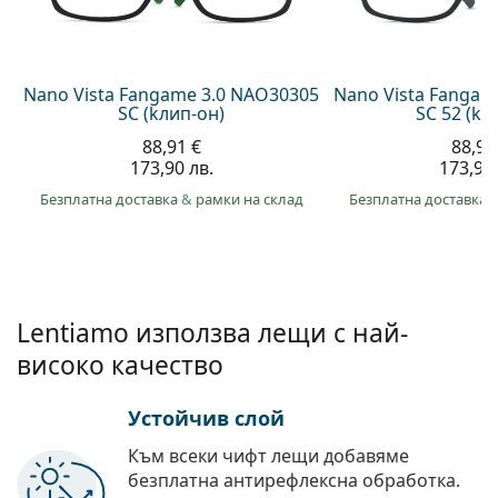
Persol
Prada
Nano Vista Fangame 3.0 NAO30305
Nano Vista Fangam
Всички марки
SC (kлип-он)
SC 52 (kл
88,91 €
88,91
173,90 лв.
173,90 
Безплатна доставка
&
рамки на склад
Безплатна доставка
Lentiamo използва лещи с най-
високо качество
Устойчив слой
Към всеки чифт лещи добавяме
безплатна антирефлексна обработка.