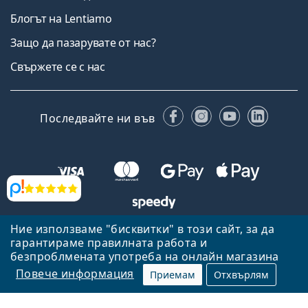
Блогът на Lentiamo
Защо да пазарувате от нас?
Свържете се с нас
Facebook
Instagram
YouTube
Linked
Последвайте ни във
Прегледи
Ние използваме "бисквитки" в този сайт, за да
Назад към началната страница
Нагоре
гарантираме правилната работа и
Lentiamo.bg е собственост и се управлява от Lentiamo s.r.o.,
безпроблмената употреба на онлайн магазина
Република Чехия
Тук сме за вас в продължение на 18 години.
Повече информация
Приемам
Отхвърлям