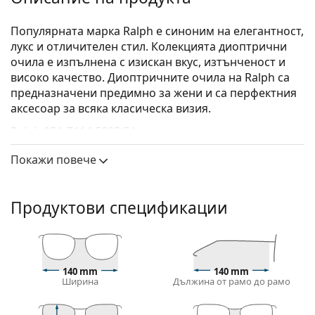
Популярната марка Ralph е синоним на елегантност,
лукс и отличителен стил. Колекцията диоптрични
очила е изпълнена с изискан вкус, изтънченост и
високо качество. Диоптричните очила на Ralph са
предназначени предимно за жени и са перфектния
аксесоар за всяка класическа визия.
Ralph 0RA 7114 5885 54
са дамски очила.
Диоптрични очила – рамки
Покажи повече
Кафявият цвят на рамката перфектно съвпада с
топли тонове на кожата и светлокафява, черна
Продуктови спецификации
или тъмно руса коса.
Рамките тип Cat Eye (котешко око) са идеален
избор за тези с овално, сърцевидно или лице с
формата на диамант.
Рамката на очилата е направена от комбинация
140 mm
140 mm
Ширина
Дължина от рамо до рамо
от метал и пластмаса. Предлага висока
издръжливост, стабилност и изключителен стил.