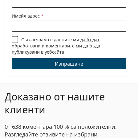
Кутия:
Да
Имейл адрес
*
Кърпичка за
Да
почистване:
Други
Съгласявам се данните ми
да бъдат
обработвани
и коментарите ми да бъдат
Пол:
Дамски
публикувани в уебсайта
Категория:
Диоптрични очила
Изпращане
Марка:
Ralph
Код:
0RA 7114 5885 54
Доказано от нашите
клиенти
0т 638 коментара 100 % са положителни.
Разгледайте отзивите на избрани