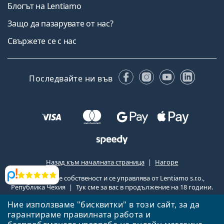
Блогът на Lentiamo
Защо да пазарувате от нас?
Свържете се с нас
Facebook
Instagram
YouTube
Linked
Последвайте ни във
Назад към началната страница
Нагоре
Lentiamo.bg е собственост и се управлява от Lentiamo s.r.o.,
Прегледи
Република Чехия
Тук сме за вас в продължение на 18 години.
Ние използваме "бисквитки" в този сайт, за да
гарантираме правилната работа и