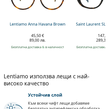
Persol
Prada
Всички марки
Lentiamo Anna Havana Brown
Saint Laurent SL 
45,50 €
147,9
89,00 лв.
289,30 
Безплатна доставка
&
в наличност
Безплатна доставка
Lentiamo използва лещи с най-
високо качество
Устойчив слой
Към всеки чифт лещи добавяме
безплатна антирефлексна обработка.