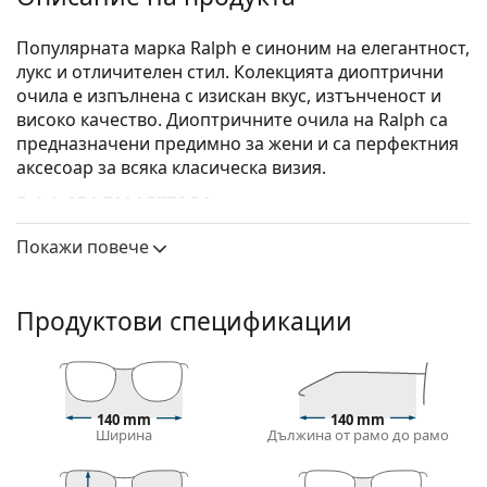
Популярната марка Ralph е синоним на елегантност,
лукс и отличителен стил. Колекцията диоптрични
очила е изпълнена с изискан вкус, изтънченост и
високо качество. Диоптричните очила на Ralph са
предназначени предимно за жени и са перфектния
аксесоар за всяка класическа визия.
Ralph 0RA 7114 5776 54
са дамски очила.
Вижте как изглеждате с тези очила с виртуалното
Покажи повече
огледало на Lentiamo.
Диоптрични очила – рамки
Продуктови спецификации
Синият цвят на рамката перфектно съвпада с
хладни тонове на кожата и светлокафява, черна
или светло руса коса.
Рамките тип Cat Eye (котешко око) са идеален
140 mm
140 mm
избор за тези с овално, сърцевидно или лице с
Ширина
Дължина от рамо до рамо
формата на диамант.
Рамката на очилата е направена от комбинация