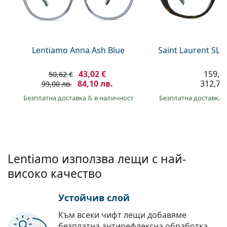
Persol
Prada
Всички марки
Lentiamo Anna Ash Blue
Saint Laurent SL 
43,02 €
159,9
50,62 €
84,10 лв.
312,70 
99,00 лв.
Безплатна доставка
&
в наличност
Безплатна доставка
Lentiamo използва лещи с най-
високо качество
Устойчив слой
Към всеки чифт лещи добавяме
безплатна антирефлексна обработка.