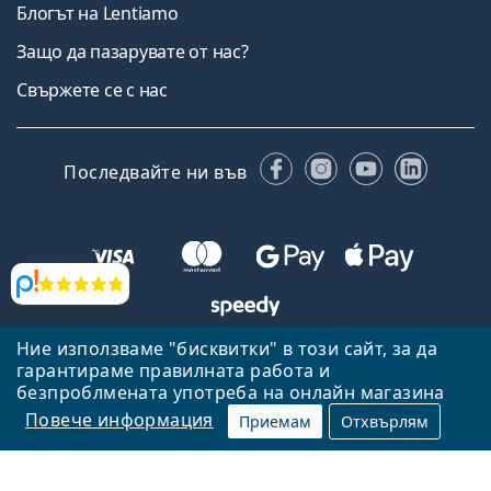
Блогът на Lentiamo
Защо да пазарувате от нас?
Свържете се с нас
Facebook
Instagram
YouTube
Linked
Последвайте ни във
Прегледи
Ние използваме "бисквитки" в този сайт, за да
Назад към началната страница
Нагоре
гарантираме правилната работа и
Lentiamo.bg е собственост и се управлява от Lentiamo s.r.o.,
безпроблмената употреба на онлайн магазина
Република Чехия
Тук сме за вас в продължение на 18 години.
Повече информация
Приемам
Отхвърлям