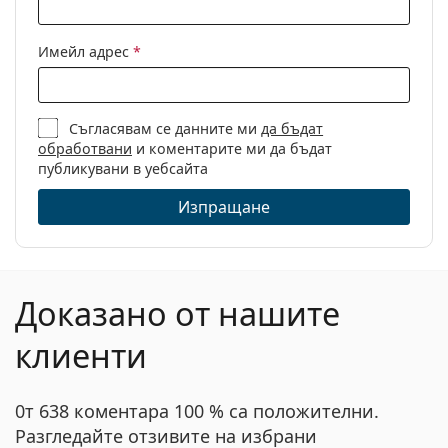
Кутия:
Да
Имейл адрес
*
Кърпичка за
Да
почистване:
Други
Съгласявам се данните ми
да бъдат
обработвани
и коментарите ми да бъдат
Пол:
Дамски
публикувани в уебсайта
Категория:
Диоптрични очила
Изпращане
Марка:
Ralph
Код:
0RA 7114 5776 54
Доказано от нашите
клиенти
0т 638 коментара 100 % са положителни.
Разгледайте отзивите на избрани