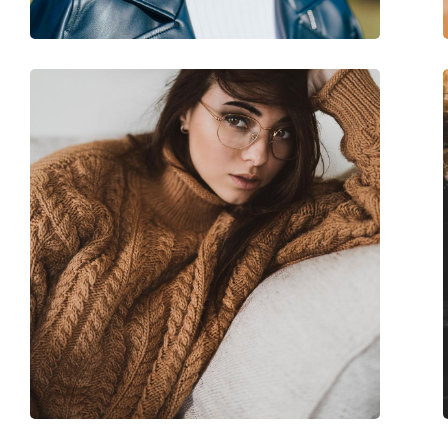
Код:
0PR 63XV AAV1O1 5