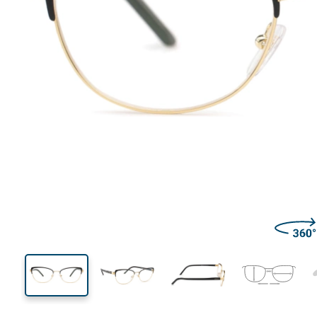
131 mm
Ширина
Ширин
на стъкл
38 mm
53 mm
Височина на стъклото
Ширина на стъклото