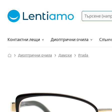
Търсене
Вход
Web навигация
Разтвори
Как да поръчам?
Контактни лещи
Диоптрични очила
Слънч
Диоптрични очила
Дамски
Prada