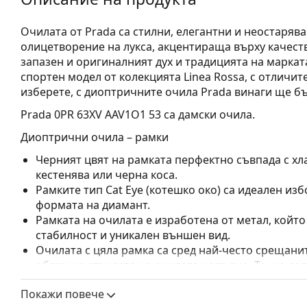
Очилата от Prada са стилни, елегантни и неостаряв
олицетворение на лукса, акцентираща върху качеств
запазен и оригиналният дух и традицията на маркат
спортен модел от колекцията Linea Rossa, с отличит
изберете, с диоптричните очила Prada винаги ще бъ
Prada 0PR 63XV AAV1O1 53
са дамски очила.
Диоптрични очила – рамки
Черният цвят на рамката перфектно съвпада с хла
кестенява или черна коса.
Рамките тип Cat Eye (котешко око) са идеален изб
формата на диамант.
Рамката на очилата е изработена от метал, койт
стабилност и уникален външен вид.
Очилата с цяла рамка са сред най-често срещанит
обгръща стъклата на очилата напълно. Те ще до
запомнящия си дизайн. Едни от предимствата им 
Покажи повече
рамката напълно обгръща лещата и така защитав