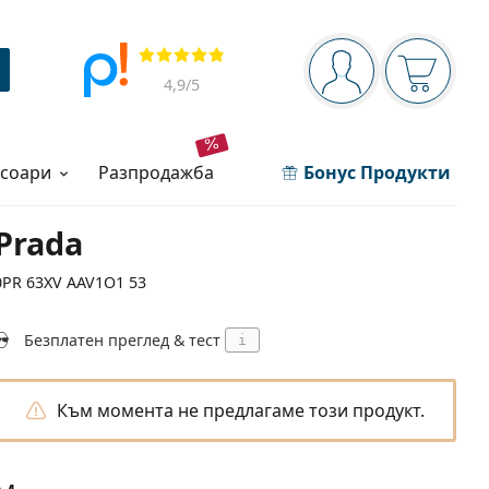
Navigation panel
Прегледи
Вие сте вписани 
Кошница
4,9
/5
есоари
разпродажба
Бонус Продукти
Prada
0PR 63XV AAV1O1 53
Безплатен преглед & тест
i
Към момента не предлагаме този продукт.