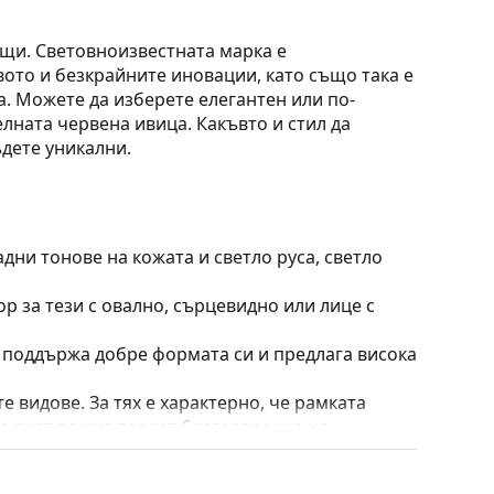
ащи. Световноизвестната марка е
ото и безкрайните иновации, като също така е
а. Можете да изберете елегантен или по-
елната червена ивица. Какъвто и стил да
дете уникални.
дни тонове на кожата и светло руса, светло
ор за тези с овално, сърцевидно или лице с
о поддържа добре формата си и предлага висока
е видове. За тях е характерно, че рамката
пълнят вашия тоалет благодарение на
са здравината, издръжливостта и фактът, че
а срещу повреди. Този тип рамка е подходяща