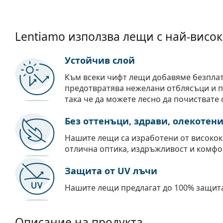
Lentiamo използва лещи с най-висок
Устойчив слой
Към всеки чифт лещи добавяме безпла
предотвратява нежелани отблясъци и пр
така че да можете лесно да почиствате 
Без оттенъци, здрави, олекотен
Нашите лещи са изработени от високок
отлична оптика, издръжливост и комфо
Защита от UV лъчи
Нашите лещи предлагат до 100% защита
Описание на продукта