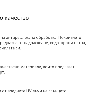
о качество
тна антирефлексна обработка. Покритието
едпазва от надраскване, вода, прах и петна,
очилата си.
и
ачествени материали, които предлагат
рт.
 от вредните UV лъчи на слънцето.