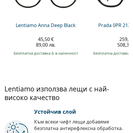
Persol
Prada
Lentiamo Anna Deep Black
Prada 0PR 21Z
Всички марки
45,50 €
259,9
89,00 лв.
508,30 
Безплатна доставка
&
в наличност
Безплатна доставка
Lentiamo използва лещи с най-
високо качество
Устойчив слой
Към всеки чифт лещи добавяме
безплатна антирефлексна обработка.