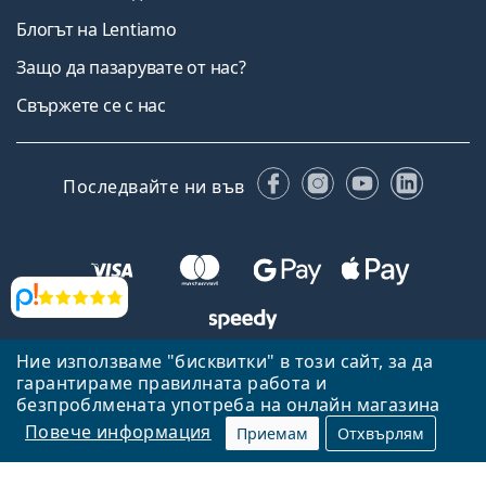
Блогът на Lentiamo
Защо да пазарувате от нас?
Свържете се с нас
Facebook
Instagram
YouTube
Linked
Последвайте ни във
Прегледи
Ние използваме "бисквитки" в този сайт, за да
Назад към началната страница
Нагоре
гарантираме правилната работа и
Lentiamo.bg е собственост и се управлява от Lentiamo s.r.o.,
безпроблмената употреба на онлайн магазина
Република Чехия
Тук сме за вас в продължение на 18 години.
Повече информация
Приемам
Отхвърлям