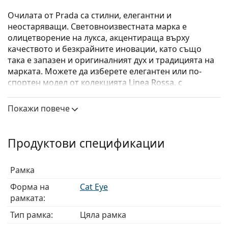
Очилата от Prada са стилни, елегантни и
неостаряващи. Световноизвестната марка е
олицетворение на лукса, акцентираща върху
качеството и безкрайните иновации, като също
така е запазен и оригиналният дух и традицията на
марката. Можете да изберете елегантен или по-
спортен модел от колекцията Linea Rossa, с
отличителната червена ивица. Какъвто и стил да
изберете, с диоптричните очила Prada винаги ще
Покажи повече
бъдете уникални.
Prada 0PR 05WV 3891O1
са дамски очила.
Продуктови спецификации
Вижте как изглеждате с тези очила с виртуалното
огледало на Lentiamo.
Рамка
Диоптрични очила – рамки
Форма на
Cat Eye
Черният цвят на рамката перфектно съвпада с
рамката:
хладни тонове на кожата и светло руса, светло
Тип рамка:
Цяла рамка
кестенява или черна коса.