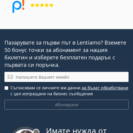
Рейтинг 5 от 5
Пазарувате за първи път в Lentiamo? Вземете
50 бонус точки за абонамент за нашия
бюлетин и изберете безплатен подарък с
първата си поръчка.
Имейл
Съгласявам се личните ми данни
да бъдат обработвани
с цел изпращане на бизнес съобщения
Абониране
Имате нужда от
Извън линия