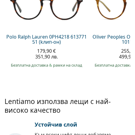
Persol
Prada
Всички марки
Polo Ralph Lauren 0PH4218 613771
Oliver Peoples O´
51 (kлип-он)
1011 
179,90 €
255,5
351,90 лв.
499,90 
Безплатна доставка
&
рамки на склад
Безплатна доставка
Lentiamo използва лещи с най-
високо качество
Устойчив слой
Към всеки чифт лещи добавяме