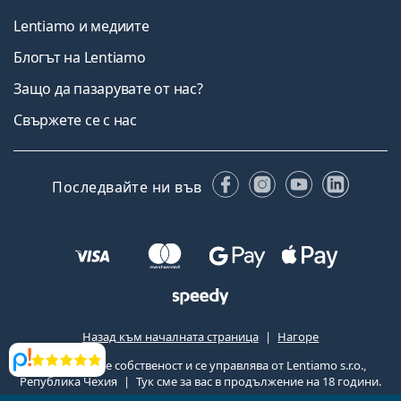
Lentiamo и медиите
Блогът на Lentiamo
Защо да пазарувате от нас?
Свържете се с нас
Facebook
Instagram
YouTube
Linked
Последвайте ни във
Назад към началната страница
Нагоре
Lentiamo.bg е собственост и се управлява от Lentiamo s.r.o.,
Прегледи
Република Чехия
Тук сме за вас в продължение на 18 години.