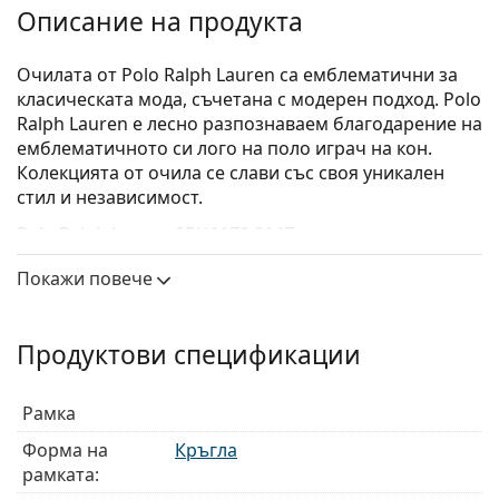
Описание на продукта
Очилата от Polo Ralph Lauren са емблематични за
класическата мода, съчетана с модерен подход. Polo
Ralph Lauren е лесно разпознаваем благодарение на
емблематичното си лого на поло играч на кон.
Колекцията от очила се слави със своя уникален
стил и независимост.
Polo Ralph Lauren 0PH1179 9147
са мъжки очила.
Вижте как изглеждате с тези очила с виртуалното
Покажи повече
огледало на Lentiamo.
Диоптрични очила – рамки
Продуктови спецификации
Кафявият цвят на рамката перфектно съвпада с
топли тонове на кожата и светлокафява, черна
Рамка
или тъмно руса коса.
Кръглите рамки са идеален избор за тези с
Форма на
Кръгла
квадратна или овална форма на лицето.
рамката:
Рамката на очилата е изработена от метал, който