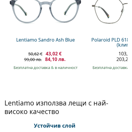
Gucci
Всички разтвори
На лин
Всички марки
Persol
Prada
Всички марки
Lentiamo Sandro Ash Blue
Polaroid PLD 618
(kлип-
43,02 €
103,9
50,62 €
84,10 лв.
203,20 
99,00 лв.
Безплатна доставка
&
в наличност
Безплатна доставка
Lentiamo използва лещи с най-
високо качество
Устойчив слой