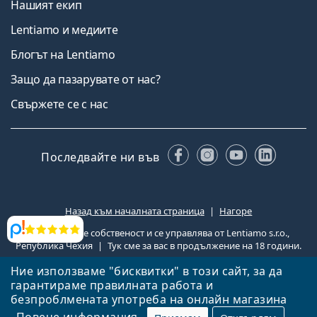
Нашият екип
Lentiamo и медиите
Блогът на Lentiamo
Защо да пазарувате от нас?
Свържете се с нас
Facebook
Instagram
YouTube
Linked
Последвайте ни във
Назад към началната страница
Нагоре
Lentiamo.bg е собственост и се управлява от Lentiamo s.r.o.,
Прегледи
Република Чехия
Тук сме за вас в продължение на 18 години.
Ние използваме "бисквитки" в този сайт, за да
гарантираме правилната работа и
безпроблмената употреба на онлайн магазина
Повече информация