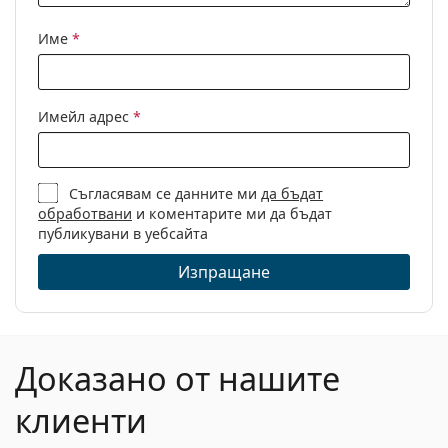
Кутия:
Не
Име
*
Кърпичка за
Да
почистване:
Други
Имейл адрес
*
Пол:
Unisex
Категория:
Диоптрични очила
Съгласявам се данните ми
да бъдат
Марка:
Polaroid
обработвани
и коментарите ми да бъдат
Код:
PLD D453 PJP 19 52
публикувани в уебсайта
Изпращане
Доказано от нашите
клиенти