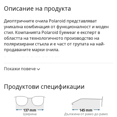
Описание на продукта
Диоптричните очила Polaroid представляват
уникална комбинация от функционалност и моден
стил. Компанията Polaroid Eyewear е експерт в
областта на технологичното производство на
поляризирани стъкла и е част от групата на най-
продаваните марки очила.
Polaroid PLD D453 PJP 19 52
са унисекс очила.
Вижте как изглеждате с тези очила с виртуалното
Покажи повече
огледало на Lentiamo.
Диоптрични очила – рамки
Продуктови спецификации
Синият цвят на рамката перфектно съвпада с
хладни тонове на кожата и светлокафява, черна
или светло руса коса.
Квадратните рамки са идеален избор за тези с
137 mm
145 mm
кръгла, овална или триъгълна форма на лицето.
Ширина
Дължина от рамо до рамо