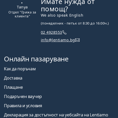
Имате нужда от
На линия
помощ?
Tanya
Отдел "Грижа за
We also speak English
клиента"
(понеделник - петък от 8:30 до 16:00ч.)
02 4928553
info@lentiamo.bg
Онлайн пазаруване
Как да поръчам
Доставка
Плащане
Подаръчен ваучер
Правила и условия
Декларация за достъпност на уебсайта на Lentiamo