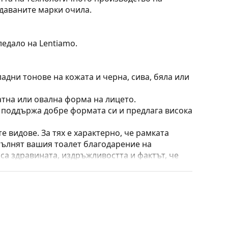
одаваните марки очила.
ледало на Lentiamo.
адни тонове на кожата и черна, сива, бяла или
атна или овална форма на лицето.
о поддържа добре формата си и предлага висока
е видове. За тях е характерно, че рамката
пълнят вашия тоалет благодарение на
са здравината, издръжливостта и фактът, че
а срещу повреди. Този тип рамка е подходяща
птична мощност.
 преместване на позицията и комфортното
адаптират към формата на носа и по този начин
ирането на подложките за нос винаги трябва да
ти повреда или счупване, причинени от