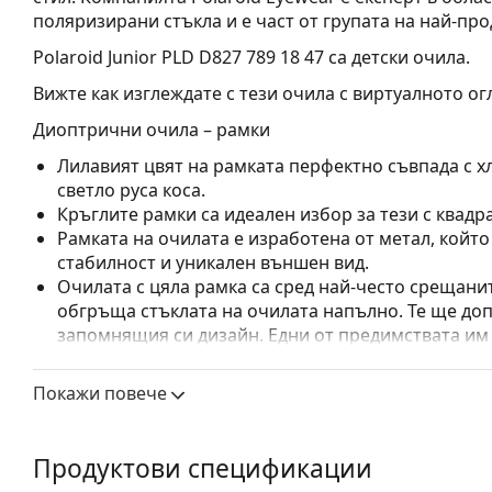
поляризирани стъкла и е част от групата на най-пр
Polaroid Junior PLD D827 789 18 47
са детски очила.
Вижте как изглеждате с тези очила с виртуалното ог
Диоптрични очила – рамки
Лилавият цвят на рамката перфектно съвпада с хл
светло руса коса.
Кръглите рамки са идеален избор за тези с квадр
Рамката на очилата е изработена от метал, койт
стабилност и уникален външен вид.
Очилата с цяла рамка са сред най-често срещанит
обгръща стъклата на очилата напълно. Те ще до
запомнящия си дизайн. Едни от предимствата им 
рамката напълно обгръща лещата и така защитав
за всички лещи, включително тези с по-висока о
Покажи повече
Регулируемите подложки за нос позволяват леко
прилягане на очилата. Подложките за нос ще се 
ще осигурят по-голям комфорт при носене. Регул
Продуктови спецификации
се извършва от опитен оптик, за да се предотвра