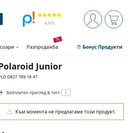
Navigation panel
Прегледи
Вие сте вписани 
Кошница
4,9
/5
есоари
разпродажба
Бонус Продукти
Polaroid Junior
PLD D827 789 18 47
Безплатен преглед & тест
i
Към момента не предлагаме този продукт.