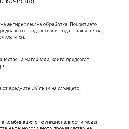
о качество
тна антирефлексна обработка. Покритието
едпазва от надраскване, вода, прах и петна,
очилата си.
и
ачествени материали, които предлагат
рт.
 от вредните UV лъчи на слънцето.
лна комбинация от функционалност и моден
астта на технологичното производство на