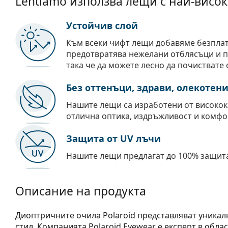
Lentiamo използва лещи с най-висок
Устойчив слой
Към всеки чифт лещи добавяме безпла
предотвратява нежелани отблясъци и пр
така че да можете лесно да почиствате 
Без оттенъци, здрави, олекотен
Нашите лещи са изработени от високок
отлична оптика, издръжливост и комфо
Защита от UV лъчи
Нашите лещи предлагат до 100% защита
Описание на продукта
Диоптричните очила Polaroid представляват уника
стил. Компанията Polaroid Eyewear е експерт в обл