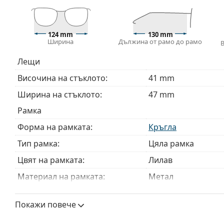
непрофесионално боравене.
Аксесоари
124 mm
130 mm
Кърпичката за почистване, доставяна с очилата, 
Ширина
Дължина от рамо до рамо
модели могат да бъдат доставяни с торбичка от п
Лещи
Разгледайте пълната ни гама
очила
, за да намерит
ръководство за очила
, ако имате нужда от помощ с 
Височина на стъклото:
41 mm
Това е медицинско устройство. Прочетете инструкц
Ширина на стъклото:
47 mm
Рамка
Форма на рамката:
Кръгла
Тип рамка:
Цяла рамка
Цвят на рамката:
Лилав
Материал на рамката:
Метал
Размер:
S
Покажи повече
Ширина:
124 mm