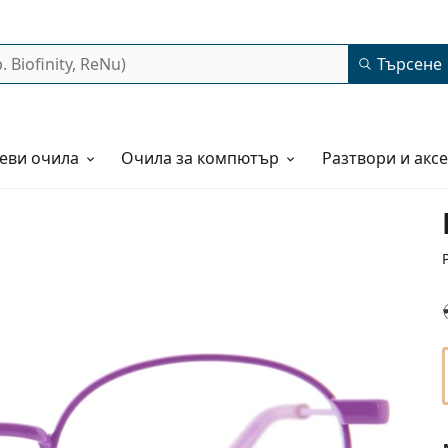
Търсене
еви очила
Очила за компютър
Разтвори и акс