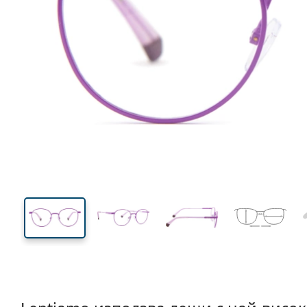
124 mm
Ширина
Ширин
на стъкл
41 mm
47 mm
Височина на стъклото
Ширина на стъклото