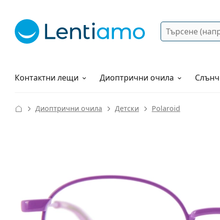
Търсене
Вход
Web навигация
Разтвори
Как да поръчам?
Контактни лещи
Диоптрични очила
Слънч
Диоптрични очила
Детски
Polaroid