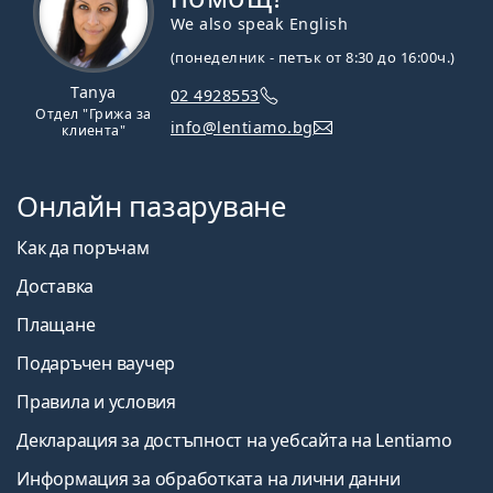
We also speak English
(понеделник - петък от 8:30 до 16:00ч.)
Tanya
02 4928553
Отдел "Грижа за
info@lentiamo.bg
клиента"
Онлайн пазаруване
Как да поръчам
Доставка
Плащане
Подаръчен ваучер
Правила и условия
Декларация за достъпност на уебсайта на Lentiamo
Информация за обработката на лични данни