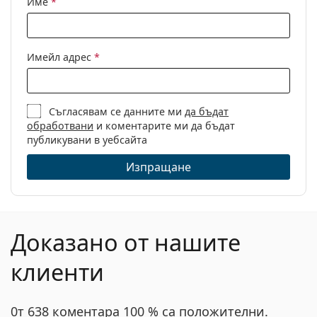
Име
*
Кърпичка за
Да
инструкциите преди употреба.
почистване:
Други
Имейл адрес
*
Пол:
Дамски
Категория:
Диоптрични очила
Съгласявам се данните ми
да бъдат
Марка:
Persol
обработвани
и коментарите ми да бъдат
Код:
0PO2478V 518 50
публикувани в уебсайта
Изпращане
Доказано от нашите
клиенти
0т 638 коментара 100 % са положителни.