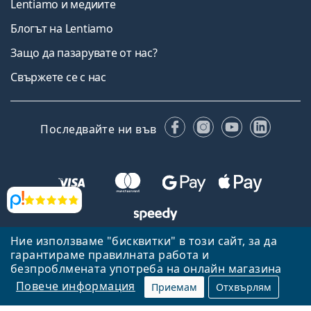
Lentiamo и медиите
Блогът на Lentiamo
Защо да пазарувате от нас?
Свържете се с нас
Facebook
Instagram
YouTube
Linked
Последвайте ни във
Прегледи
Ние използваме "бисквитки" в този сайт, за да
Назад към началната страница
Нагоре
гарантираме правилната работа и
Lentiamo.bg е собственост и се управлява от Lentiamo s.r.o.,
безпроблмената употреба на онлайн магазина
Република Чехия
Тук сме за вас в продължение на 18 години.
Повече информация
Приемам
Отхвърлям