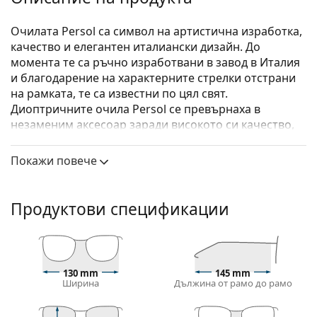
Очилата Persol са символ на артистична изработка,
качество и елегантен италиански дизайн. До
момента те са ръчно изработвани в завод в Италия
и благодарение на характерните стрелки отстрани
на рамката, те са известни по цял свят.
Диоптричните очила Persol се превърнаха в
незаменим аксесоар заради високото си качество,
традиционните си форми и емблематичната си
история.
Покажи повече
Persol 0PO2478V 518 50
са дамски очила.
Диоптрични очила – рамки
Продуктови спецификации
Сребристият цвят на рамката перфектно съвпада
с хладни тонове на кожата и червена, сива, бяла
или тъмно руса коса.
Кръглите рамки са идеален избор за тези с
130 mm
145 mm
Ширина
Дължина от рамо до рамо
квадратна или овална форма на лицето.
Рамката на очилата е изработена от метал, който