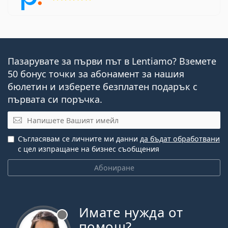
Пазарувате за първи път в Lentiamo? Вземете
50 бонус точки за абонамент за нашия
бюлетин и изберете безплатен подарък с
първата си поръчка.
Имейл
Съгласявам се личните ми данни
да бъдат обработвани
с цел изпращане на бизнес съобщения
Абониране
Имате нужда от
Извън линия
помощ?