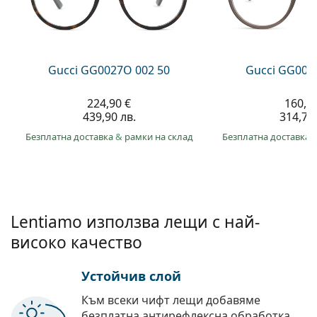
Persol
Prada
Всички марки
Gucci GG0027O 002 50
Gucci GG002
224,90 €
160,9
439,90 лв.
314,70 
Безплатна доставка
&
рамки на склад
Безплатна доставка
Lentiamo използва лещи с най-
високо качество
Устойчив слой
Към всеки чифт лещи добавяме
безплатна антирефлексна обработка.