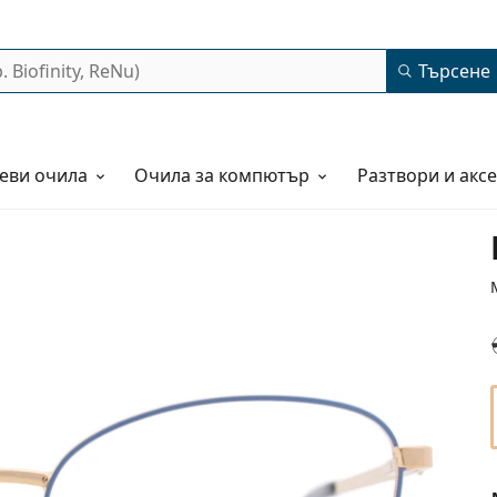
Търсене
еви очила
Очила за компютър
Разтвори и акс