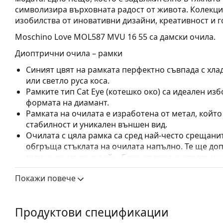
символизира върховната радост от живота. Колекци
изобилства от иновативни дизайни, креативност и г
Moschino Love MOL587 MVU 16 55
са дамски очила.
Диоптрични очила – рамки
Синият цвят на рамката перфектно съвпада с хла
или светло руса коса.
Рамките тип Cat Eye (котешко око) са идеален изб
формата на диамант.
Рамката на очилата е изработена от метал, койт
стабилност и уникален външен вид.
Очилата с цяла рамка са сред най-често срещанит
обгръща стъклата на очилата напълно. Те ще до
запомнящия си дизайн. Едни от предимствата им 
рамката напълно обгръща лещата и така защитав
Покажи повече
за всички лещи, включително тези с по-висока о
Регулируемите подложки за нос позволяват леко
прилягане на очилата. Подложките за нос ще се 
Продуктови спецификации
ще осигурят по-голям комфорт при носене. Регул
се извършва от опитен оптик, за да се предотвра