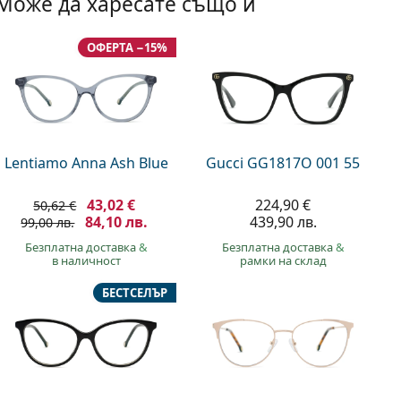
Може да харесате също и
ОФЕРТА −15%
Lentiamo Anna Ash Blue
Gucci GG1817O 001 55
43,02 €
224,90 €
50,62 €
84,10 лв.
439,90 лв.
99,00 лв.
Безплатна доставка
&
Безплатна доставка
&
в наличност
рамки на склад
БЕСТСЕЛЪР