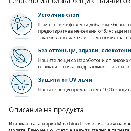
Lentiamo използва лещи с най-висок
Устойчив слой
Към всеки чифт лещи добавяме безпла
предотвратява нежелани отблясъци и пр
така че да можете лесно да почиствате 
Без оттенъци, здрави, олекотен
Нашите лещи са изработени от високок
отлична оптика, издръжливост и комфо
Защита от UV лъчи
Нашите лещи предлагат до 100% защита
Описание на продукта
Италианската марка Moschino Love е синоним на ел
модата. Едно нещо, което е задължително в тяхната 