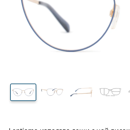
130 mm
Ширина
Ширин
на стъкл
45 mm
55 mm
Височина на стъклото
Ширина на стъклото