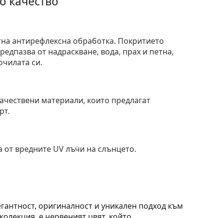
о качество
тна антирефлексна обработка. Покритието
едпазва от надраскване, вода, прах и петна,
очилата си.
и
ачествени материали, които предлагат
рт.
 от вредните UV лъчи на слънцето.
егантност, оригиналност и уникален подход към
колекция, е червеният цвят, който