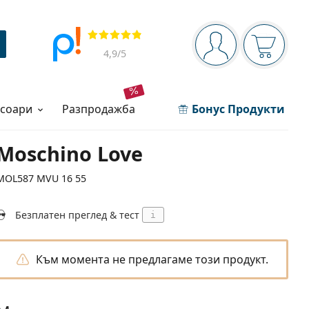
Navigation panel
Прегледи
Вие сте вписани 
Кошница
4,9
/5
есоари
разпродажба
Бонус Продукти
Moschino Love
MOL587 MVU 16 55
Безплатен преглед & тест
i
Към момента не предлагаме този продукт.