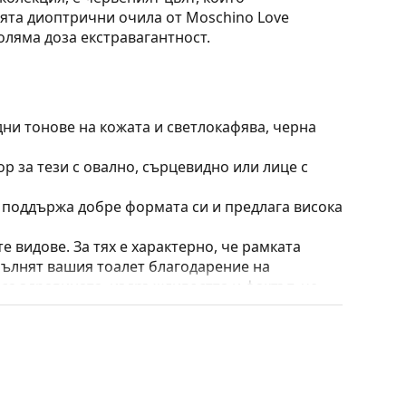
ята диоптрични очила от Moschino Love
оляма доза екстравагантност.
дни тонове на кожата и светлокафява, черна
ор за тези с овално, сърцевидно или лице с
о поддържа добре формата си и предлага висока
е видове. За тях е характерно, че рамката
пълнят вашия тоалет благодарение на
са здравината, издръжливостта и фактът, че
а срещу повреди. Този тип рамка е подходяща
птична мощност.
 преместване на позицията и комфортното
адаптират към формата на носа и по този начин
ирането на подложките за нос винаги трябва да
ти повреда или счупване, причинени от