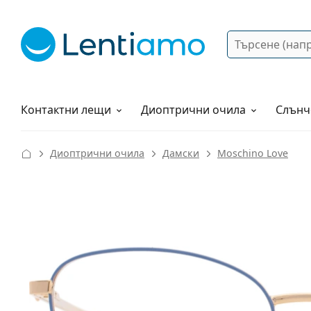
Търсене
Вход
Web навигация
Разтвори
Как да поръчам?
Контактни лещи
Диоптрични очила
Слънч
Диоптрични очила
Дамски
Moschino Love