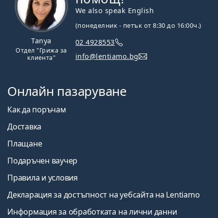
We also speak English
(понеделник - петък от 8:30 до 16:00ч.)
Tanya
02 4928553
Отдел "Грижа за
info@lentiamo.bg
клиента"
Онлайн пазаруване
Как да поръчам
Доставка
Плащане
Подаръчен ваучер
Правила и условия
Декларация за достъпност на уебсайта на Lentiamo
Информация за обработката на лични данни