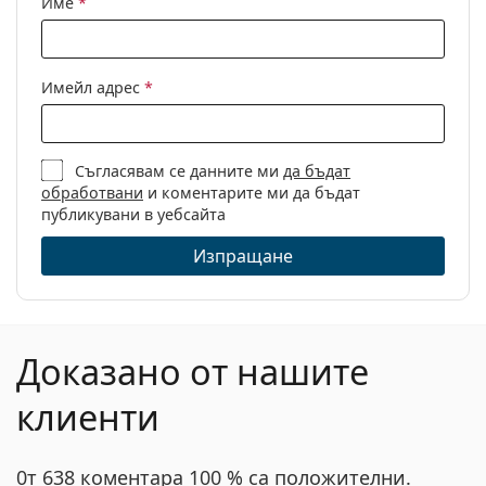
Име
*
Други
Пол:
Дамски
Категория:
Диоптрични очила
Имейл адрес
*
Марка:
Moschino Love
Код:
MOL564 807 18 53
Съгласявам се данните ми
да бъдат
обработвани
и коментарите ми да бъдат
публикувани в уебсайта
Изпращане
Доказано от нашите
клиенти
0т 638 коментара 100 % са положителни.