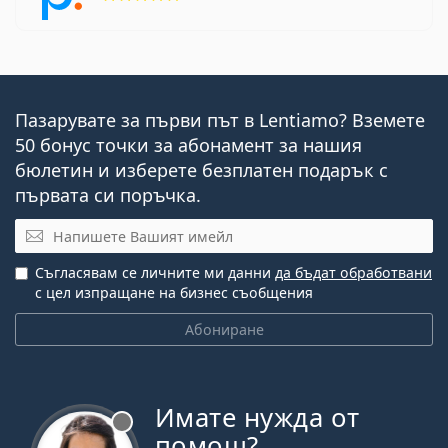
Пазарувате за първи път в Lentiamo? Вземете
50 бонус точки за абонамент за нашия
бюлетин и изберете безплатен подарък с
първата си поръчка.
Имейл
Съгласявам се личните ми данни
да бъдат обработвани
с цел изпращане на бизнес съобщения
Абониране
Имате нужда от
Извън линия
помощ?