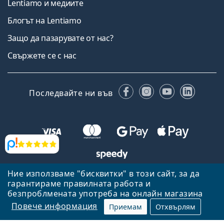
Lentiamo и медиите
Блогът на Lentiamo
Защо да пазарувате от нас?
Свържете се с нас
Facebook
Instagram
YouTube
Linked
Последвайте ни във
Прегледи
Ние използваме "бисквитки" в този сайт, за да
Назад към началната страница
Нагоре
гарантираме правилната работа и
Lentiamo.bg е собственост и се управлява от Lentiamo s.r.o.,
безпроблмената употреба на онлайн магазина
Република Чехия
Тук сме за вас в продължение на 18 години.
Повече информация
Приемам
Отхвърлям