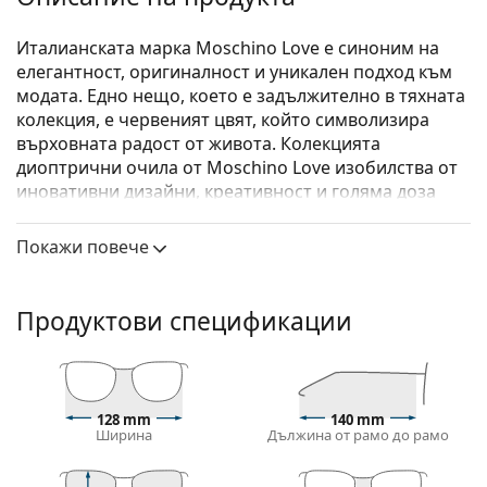
Италианската марка Moschino Love е синоним на
елегантност, оригиналност и уникален подход към
модата. Едно нещо, което е задължително в тяхната
колекция, е червеният цвят, който символизира
върховната радост от живота. Колекцията
диоптрични очила от Moschino Love изобилства от
иновативни дизайни, креативност и голяма доза
екстравагантност.
Покажи повече
Moschino Love MOL564 807 18 53
са дамски очила.
Вижте как изглеждате с тези очила с виртуалното
огледало на Lentiamo.
Продуктови спецификации
Диоптрични очила – рамки
Черният цвят на рамката перфектно съвпада с
хладни тонове на кожата и светло руса, светло
128 mm
140 mm
кестенява или черна коса.
Ширина
Дължина от рамо до рамо
Квадратните рамки са идеален избор за тези с
кръгла, овална или триъгълна форма на лицето.