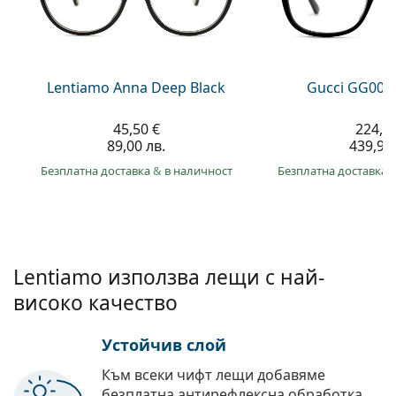
Persol
Prada
Всички марки
Lentiamo Anna Deep Black
Gucci GG002
45,50 €
224,9
89,00 лв.
439,90 
Безплатна доставка
&
в наличност
Безплатна доставка
Lentiamo използва лещи с най-
високо качество
Устойчив слой
Към всеки чифт лещи добавяме
безплатна антирефлексна обработка.