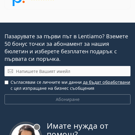
Пазарувате за първи път в Lentiamo? Вземете
50 бонус точки за абонамент за нашия
бюлетин и изберете безплатен подарък с
първата си поръчка.
Имейл
Съгласявам се личните ми данни
да бъдат обработвани
с цел изпращане на бизнес съобщения
Абониране
Имате нужда от
Извън линия
помощ?