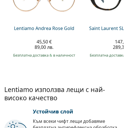
Persol
Prada
Всички марки
Lentiamo Andrea Rose Gold
Saint Laurent SL 
45,50 €
147,9
89,00 лв.
289,30 
Безплатна доставка
&
в наличност
Безплатна доставка
Lentiamo използва лещи с най-
високо качество
Устойчив слой
Към всеки чифт лещи добавяме
безплатна антирефлексна обработка.