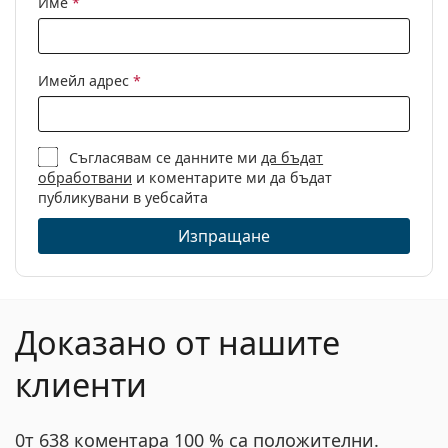
Име
*
Кърпичка за
Да
почистване:
Други
Имейл адрес
*
Пол:
Дамски
Категория:
Диоптрични очила
Съгласявам се данните ми
да бъдат
Марка:
Moschino Love
обработвани
и коментарите ми да бъдат
Код:
MOL543 8CQ 17 51
публикувани в уебсайта
Изпращане
Доказано от нашите
клиенти
0т 638 коментара 100 % са положителни.