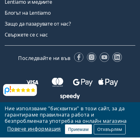
Lentiamo и медиите
Блогът на Lentiamo
Защо да пазарувате от нас?
Свържете се с нас
Facebook
Instagram
YouTube
Linked
Последвайте ни във
Прегледи
Ние използваме "бисквитки" в този сайт, за да
Назад към началната страница
Нагоре
гарантираме правилната работа и
Lentiamo.bg е собственост и се управлява от Lentiamo s.r.o.,
безпроблмената употреба на онлайн магазина
Република Чехия
Тук сме за вас в продължение на 18 години.
Повече информация
Приемам
Отхвърлям