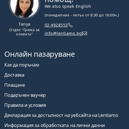
We also speak English
(понеделник - петък от 8:30 до 16:00ч.)
Tanya
02 4928553
Отдел "Грижа за
info@lentiamo.bg
клиента"
Онлайн пазаруване
Как да поръчам
Доставка
Плащане
Подаръчен ваучер
Правила и условия
Декларация за достъпност на уебсайта на Lentiamo
Информация за обработката на лични данни