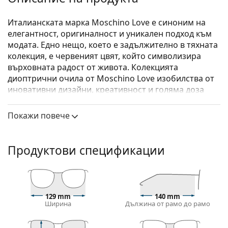
Италианската марка Moschino Love е синоним на
елегантност, оригиналност и уникален подход към
модата. Едно нещо, което е задължително в тяхната
колекция, е червеният цвят, който символизира
върховната радост от живота. Колекцията
диоптрични очила от Moschino Love изобилства от
иновативни дизайни, креативност и голяма доза
екстравагантност.
Покажи повече
Moschino Love MOL543 8CQ 17 51
са дамски очила.
Диоптрични очила – рамки
Продуктови спецификации
Розовият цвят на рамката идеално пасва на
хладни тонове на кожата и светлокафява или
светло руса коса.
Рамките тип Cat Eye (котешко око) са идеален
избор за тези с овално, сърцевидно или лице с
129 mm
140 mm
Ширина
Дължина от рамо до рамо
формата на диамант.
Рамката на очилата е изработена от