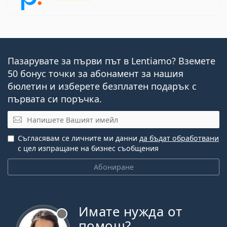
Пазарувате за първи път в Lentiamo? Вземете
50 бонус точки за абонамент за нашия
бюлетин и изберете безплатен подарък с
първата си поръчка.
Имейл
Съгласявам се личните ми данни
да бъдат обработвани
с цел изпращане на бизнес съобщения
Абониране
Имате нужда от
Извън линия
помощ?