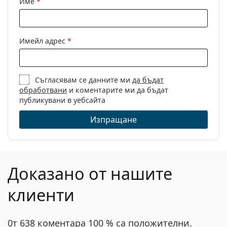
Име
*
Други
Пол:
Дамски
Категория:
Диоптрични очила
Имейл адрес
*
Марка:
Missoni
Код:
MIS 0022 S6F 16 53
Съгласявам се данните ми
да бъдат
обработвани
и коментарите ми да бъдат
публикувани в уебсайта
Изпращане
Доказано от нашите
клиенти
0т 638 коментара 100 % са положителни.