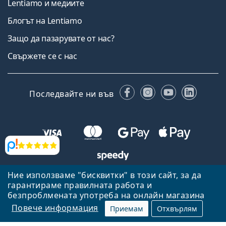
Lentiamo и медиите
Блогът на Lentiamo
Защо да пазарувате от нас?
Свържете се с нас
Facebook
Instagram
YouTube
Linked
Последвайте ни във
Прегледи
Ние използваме "бисквитки" в този сайт, за да
Назад към началната страница
Нагоре
гарантираме правилната работа и
Lentiamo.bg е собственост и се управлява от Lentiamo s.r.o.,
безпроблмената употреба на онлайн магазина
Република Чехия
Тук сме за вас в продължение на 18 години.
Повече информация
Приемам
Отхвърлям