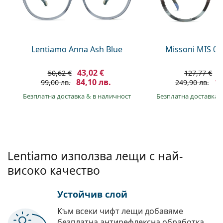
Persol
Prada
Всички марки
Lentiamo Anna Ash Blue
Missoni MIS 01
43,02 €
9
50,62 €
127,77 €
84,10 лв.
18
99,00 лв.
249,90 лв.
Безплатна доставка
&
в наличност
Безплатна доставка
Lentiamo използва лещи с най-
високо качество
Устойчив слой
Към всеки чифт лещи добавяме
безплатна антирефлексна обработка.