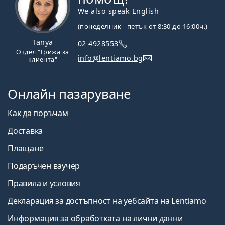
We also speak English
(понеделник - петък от 8:30 до 16:00ч.)
Tanya
02 4928553
Отдел "Грижа за
info@lentiamo.bg
клиента"
Онлайн пазаруване
Как да поръчам
Доставка
Плащане
Подаръчен ваучер
Правила и условия
Декларация за достъпност на уебсайта на Lentiamo
Информация за обработката на лични данни