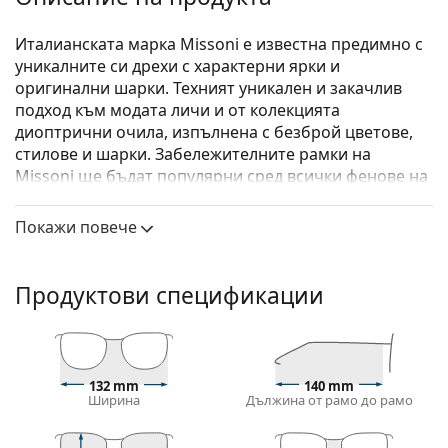
Италианската марка Missoni е известна предимно с
уникалните си дрехи с характерни ярки и
оригинални шарки. Техният уникален и закачлив
подход към модата личи и от колекцията
диоптрични очила, изпълнена с безброй цветове,
стилове и шарки. Забележителните рамки на
Missoni ще бъдат популярни сред всички фенове на
модата.
Покажи повече
Missoni MIS 0022 S6F 16 53
са дамски очила.
Диоптрични очила – рамки
Продуктови спецификации
Синият цвят на рамката перфектно съвпада с
хладни тонове на кожата и светлокафява, черна
или светло руса коса.
Рамките тип Cat Eye (котешко око) са идеален
избор за тези с овално, сърцевидно или лице с
132 mm
140 mm
Ширина
Дължина от рамо до рамо
формата на диамант.
Рамката на очилата е изработена от