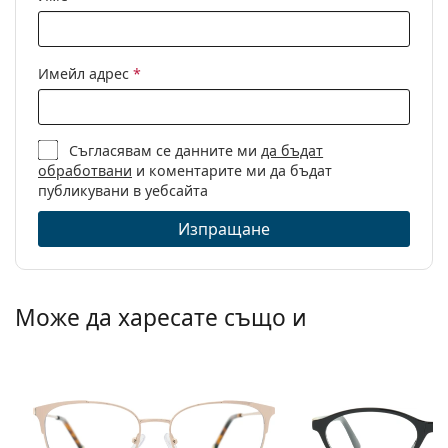
Други
Пол:
Дамски
Категория:
Диоптрични очила
Имейл адрес
*
Марка:
Michael Kors
Код:
0MK3035 1108 54
Съгласявам се данните ми
да бъдат
обработвани
и коментарите ми да бъдат
публикувани в уебсайта
Изпращане
Може да харесате също и