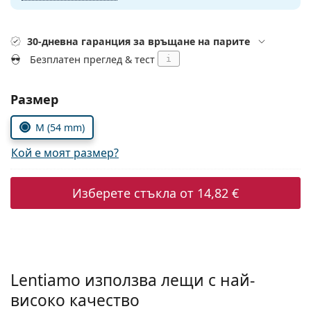
Persol
Prada
30-дневна гаранция за връщане на парите
Безплатен преглед & тест
i
Всички марки
Изберете параметри
Размер
M (54 mm)
Кой е моят размер?
Изберете стъкла от
14,82 €
Lentiamo използва лещи с най-
високо качество