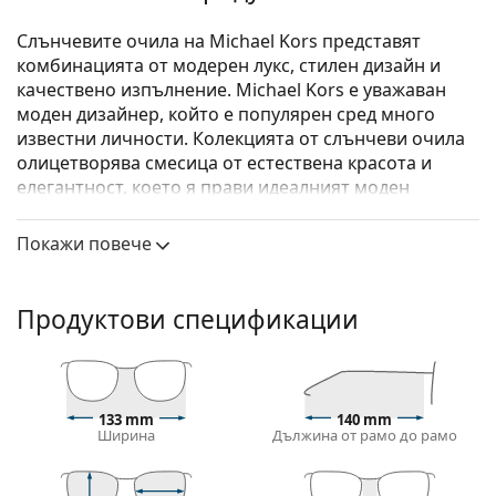
Слънчевите очила на Michael Kors представят
комбинацията от модерен лукс, стилен дизайн и
качествено изпълнение. Michael Kors е уважаван
моден дизайнер, който е популярен сред много
известни личности. Колекцията от слънчеви очила
олицетворява смесица от естествена красота и
елегантност, което я прави идеалният моден
аксесоар за тези, които харесват изключителната
комбинация от уникален стил, цветове и качествени
Покажи повече
материали.
Michael Kors Memphis 0MK3035 1108 54
са дамски
Продуктови спецификации
очила.
Вижте как изглеждате с тези очила с виртуалното
огледало на Lentiamo.
Диоптрични очила – рамки
133 mm
140 mm
Ширина
Дължина от рамо до рамо
Златният цвят на рамката перфектно съвпада с
топли тонове на кожата и тъмнокафява коса.