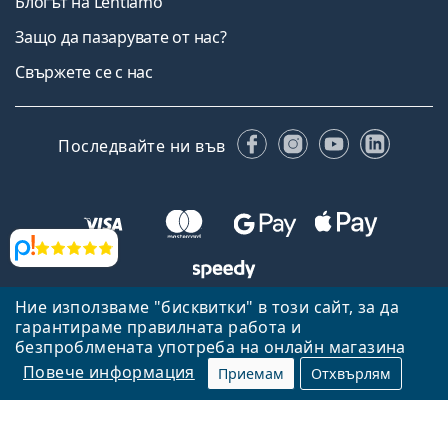
Блогът на Lentiamo
Защо да пазарувате от нас?
Свържете се с нас
Facebook
Instagram
YouTube
Linked
Последвайте ни във
Прегледи
Ние използваме "бисквитки" в този сайт, за да
Назад към началната страница
Нагоре
гарантираме правилната работа и
безпроблмената употреба на онлайн магазина
Lentiamo.bg е собственост и се управлява от Lentiamo s.r.o.,
Република Чехия
Тук сме за вас в продължение на 18 години.
Повече информация
Приемам
Отхвърлям