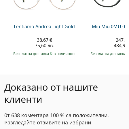
Lentiamo Andrea Light Gold
Miu Miu 0MU 09
38,67 €
247,9
75,60 лв.
484,90 
Безплатна доставка
&
в наличност
Безплатна доставка
Доказано от нашите
клиенти
0т 638 коментара 100 % са положителни.
Разгледайте отзивите на избрани