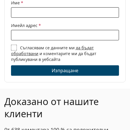
Клип-он:
Не
Име
*
Аксесоари
Кутия:
Да
Имейл адрес
*
Кърпичка за
Не
почистване:
Други
Съгласявам се данните ми
да бъдат
обработвани
и коментарите ми да бъдат
Пол:
Дамски
публикувани в уебсайта
Категория:
Диоптрични очила
Изпращане
Марка:
Mexx
Код:
2796 100 21 50
Доказано от нашите
клиенти
0т 638 коментара 100 % са положителни.