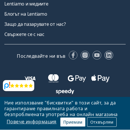
Lentiamo и медиите
Блогът на Lentiamo
Защо да пазарувате от нас?
Свържете се с нас
Facebook
Instagram
YouTube
Linked
Последвайте ни във
Прегледи
Ние използваме "бисквитки" в този сайт, за да
Назад към началната страница
Нагоре
гарантираме правилната работа и
Lentiamo.bg е собственост и се управлява от Lentiamo s.r.o.,
безпроблмената употреба на онлайн магазина
Република Чехия
Тук сме за вас в продължение на 18 години.
Повече информация
Приемам
Отхвърлям