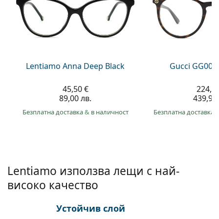
Gucci
Всички разтвори
На лин
Всички марки
Persol
Prada
Всички марки
Lentiamo Anna Deep Black
Gucci GG002
45,50 €
224,9
89,00 лв.
439,90 
Безплатна доставка
&
в наличност
Безплатна доставка
Lentiamo използва лещи с най-
високо качество
Устойчив слой