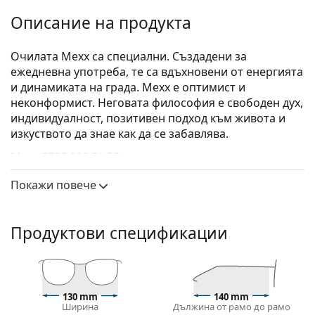
Описание на продукта
Oчилата Mexx са специални. Създадени за
ежедневна употреба, те са вдъхновени от енергията
и динамиката на града. Mexx е оптимист и
неконформист. Неговата философия е свободен дух,
индивидуалност, позитивен подход към живота и
изкуството да знае как да се забавлява.
Mexx 2796 100 21 50
са дамски очила.
Вижте как изглеждате с тези очила с виртуалното
Покажи повече
огледало на Lentiamo.
Диоптрични очила – рамки
Продуктови спецификации
Черният цвят на рамката перфектно съвпада с
хладни тонове на кожата и светло руса, светло
кестенява или черна коса.
Кръглите рамки са идеален избор за тези с
130 mm
140 mm
квадратна или овална форма на лицето.
Ширина
Дължина от рамо до рамо