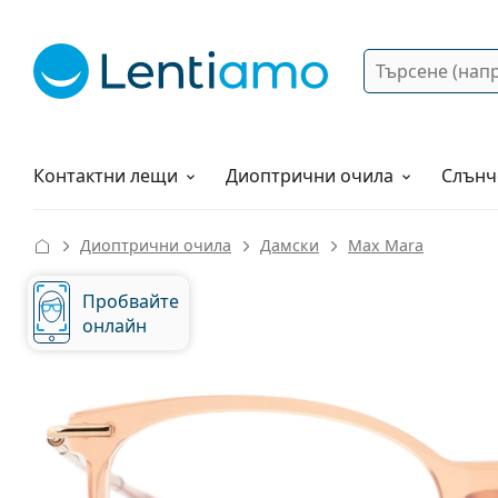
Търсене
Вход
Web навигация
Разтвори
Как да поръчам?
Контактни лещи
Диоптрични очила
Слънч
Диоптрични очила
Дамски
Max Mara
Пробвайте
онлайн