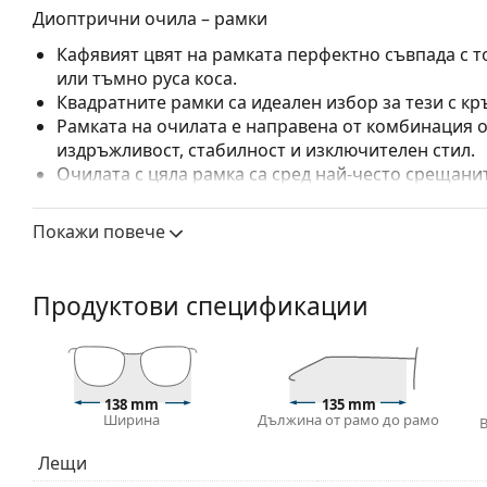
Диоптрични очила – рамки
Кафявият цвят на рамката перфектно съвпада с т
или тъмно руса коса.
Квадратните рамки са идеален избор за тези с кр
Рамката на очилата е направена от комбинация о
издръжливост, стабилност и изключителен стил.
Очилата с цяла рамка са сред най-често срещанит
обгръща стъклата на очилата напълно. Те ще до
запомнящия си дизайн. Едни от предимствата им 
Покажи повече
рамката напълно обгръща лещата и така защитав
за всички лещи, включително тези с по-висока о
Продуктови спецификации
Аксесоари
Доставяме диоптричните очила в оригиналния им
или торбичката и дизайнът могат да варират.
Кърпичката за почистване, доставяна с очилата, 
138 mm
135 mm
модели могат да бъдат доставяни с торбичка от п
Ширина
Дължина от рамо до рамо
Разгледайте пълната ни гама
очила
, за да намерит
Лещи
ръководство за очила
, ако имате нужда от помощ с 