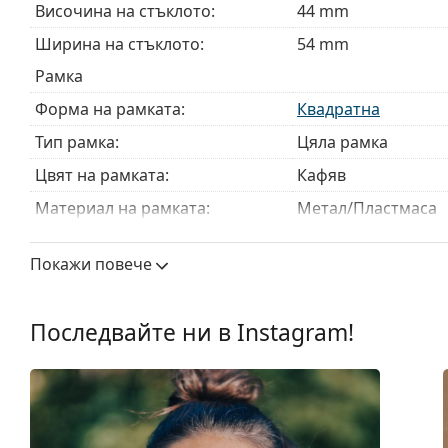
Височина на стъклото:
44 mm
Това е медицинско устройство. Прочетете инструкц
Ширина на стъклото:
54 mm
Рамка
Форма на рамката:
Квадратна
Тип рамка:
Цяла рамка
Цвят на рамката:
Кафяв
Материал на рамката:
Метал/Пластмаса
Размер:
M
Покажи повече
Ширина:
138 mm
Дължина от рамо до рамо:
135 mm
Последвайте ни в Instagram!
Ширина на моста:
15 mm
Тегло:
125 гр.
Регулируеми подложки за нос:
Не
Флексибилни панти:
Не