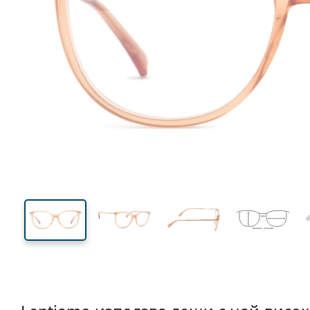
138 mm
Ширина
Ширин
на стъкл
44 mm
54 mm
Височина на стъклото
Ширина на стъклото