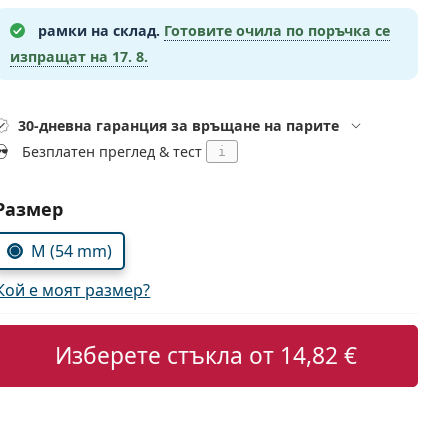
рамки на склад.
Готовите очила по поръчка се
изпращат на
17. 8.
30-дневна гаранция за връщане на парите
Безплатен преглед & тест
i
Изберете параметри
Размер
M (54 mm)
Кой е моят размер?
Изберете стъкла от
14,82 €