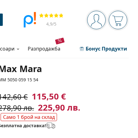
Navigation panel
Прегледи
Вие сте вписани 
Кошница
4,9
/5
есоари
разпродажба
Бонус Продукти
Max Mara
MM 5050 059 15 54
115,50 €
142,60 €
225,90 лв.
278,90 лв.
Само 1 брой на склад
Безплатна доставка!