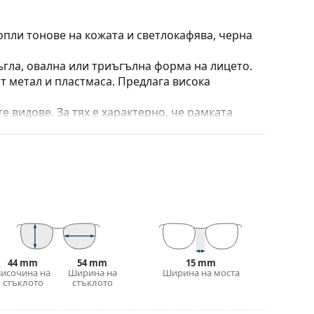
опли тонове на кожата и светлокафява, черна
ъгла, овална или триъгълна форма на лицето.
т метал и пластмаса. Предлага висока
е видове. За тях е характерно, че рамката
пълнят вашия тоалет благодарение на
са здравината, издръжливостта и фактът, че
а срещу повреди. Този тип рамка е подходяща
птична мощност.
 калъф/текстилна торбичка. Цветът на калъфа
е идеална за почистване и грижа за тях. Някои
44 mm
54 mm
15 mm
лат вместо с кърпа.
Височина на
Ширина на
Ширина на моста
стъклото
стъклото
е повече модели или разгледайте нашето
избора.