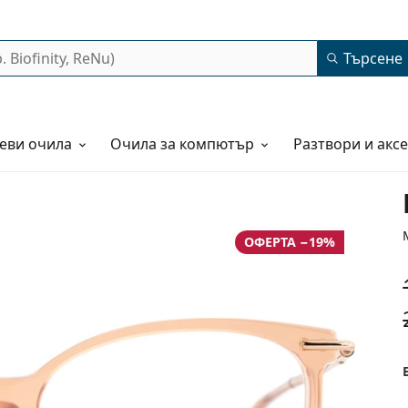
Търсене
еви очила
Очила за компютър
Разтвори и акс
ОФЕРТА −19%