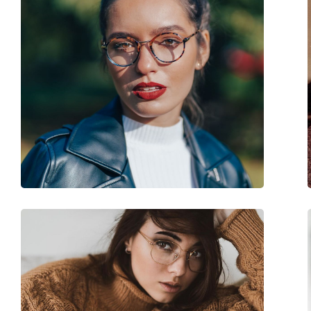
Клип-он:
Не
Аксесоари
Кутия:
Да
Кърпичка за почистване:
Да
Други
Пол:
Дамски
Категория:
Диоптрични очила
Марка:
Max Mara
Код:
MM 5050 059 15 54