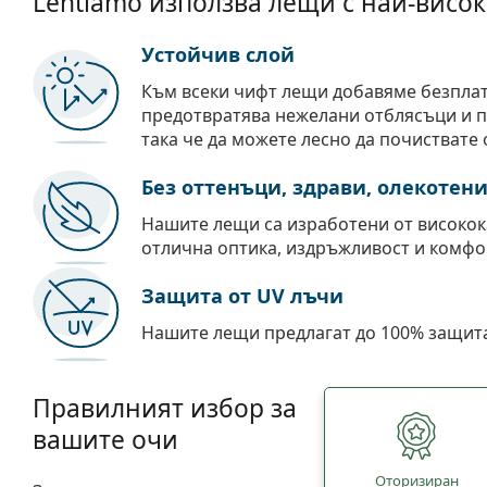
Lentiamo използва лещи с най-висок
Устойчив слой
Към всеки чифт лещи добавяме безпла
предотвратява нежелани отблясъци и пр
така че да можете лесно да почиствате 
Без оттенъци, здрави, олекотен
Нашите лещи са изработени от високок
отлична оптика, издръжливост и комфо
Защита от UV лъчи
Нашите лещи предлагат до 100% защита
Правилният избор за
вашите очи
Oторизиран