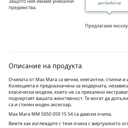
Защото ние имаме уникални
дистрибутор
предимства.
Предлагаме ексклу
Описание на продукта
Очилата от Max Mara са вечни, елегантни, стилни и
Колекцията е предназначена за модерната, независи
класически модели, които не са прекалено екстрав
подчертаят вашата женственост. Те могат да допълн
са и стилен моден аксесоар.
Max Mara MM 5050 059 15 54
са дамски очила.
Вижте как изглеждате с тези очила с виртуалното ог