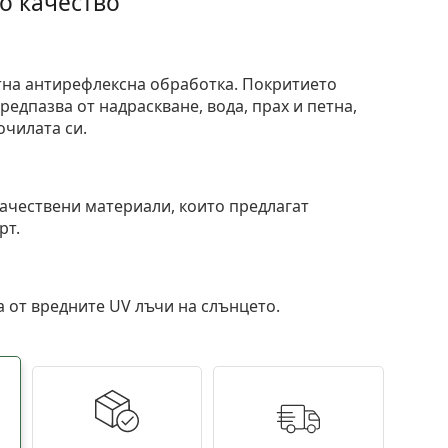
о качество
тна антирефлексна обработка. Покритието
едпазва от надраскване, вода, прах и петна,
очилата си.
и
ачествени материали, които предлагат
рт.
 от вредните UV лъчи на слънцето.