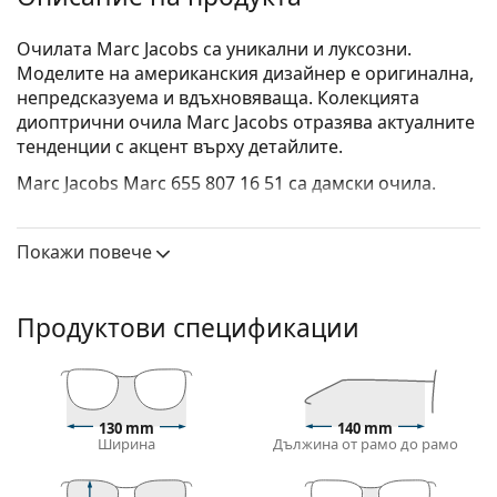
Очилата Marc Jacobs са уникални и луксозни.
Моделите на американския дизайнер е оригинална,
непредсказуема и вдъхновяваща. Колекцията
диоптрични очила Marc Jacobs отразява актуалните
тенденции с акцент върху детайлите.
Marc Jacobs Marc 655 807 16 51
са дамски очила.
Вижте как изглеждате с тези очила с виртуалното
огледало на Lentiamo.
Покажи повече
Диоптрични очила – рамки
Черният цвят на рамката перфектно съвпада с
Продуктови спецификации
хладни тонове на кожата и светло руса, светло
кестенява или черна коса.
Рамките тип Cat Eye (котешко око) са идеален
избор за тези с овално, сърцевидно или лице с
130 mm
140 mm
формата на диамант.
Ширина
Дължина от рамо до рамо
Рамката на очилата е направена от комбинация
от метал и пластмаса. Предлага висока