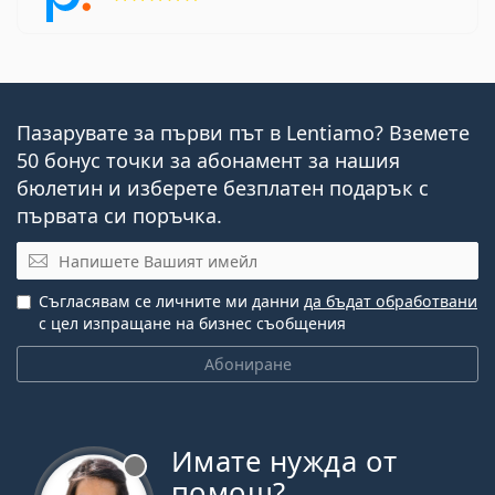
Пазарувате за първи път в Lentiamo? Вземете
50 бонус точки за абонамент за нашия
бюлетин и изберете безплатен подарък с
първата си поръчка.
Имейл
Съгласявам се личните ми данни
да бъдат обработвани
с цел изпращане на бизнес съобщения
Абониране
Имате нужда от
Извън линия
помощ?