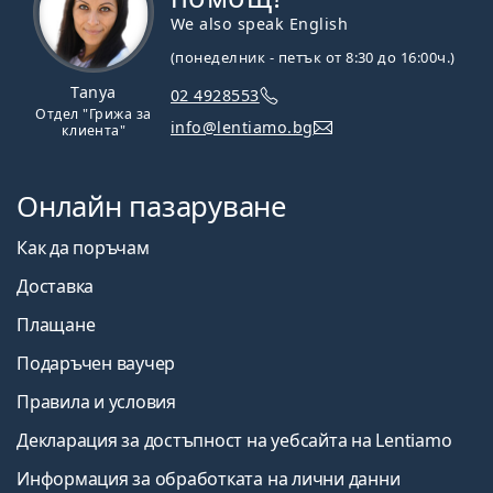
We also speak English
(понеделник - петък от 8:30 до 16:00ч.)
Tanya
02 4928553
Отдел "Грижа за
info@lentiamo.bg
клиента"
Онлайн пазаруване
Как да поръчам
Доставка
Плащане
Подаръчен ваучер
Правила и условия
Декларация за достъпност на уебсайта на Lentiamo
Информация за обработката на лични данни