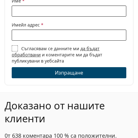
Име
*
Кутия:
Да
Кърпичка за
Да
Имейл адрес
*
почистване:
Други
Пол:
Дамски
Съгласявам се данните ми
да бъдат
обработвани
и коментарите ми да бъдат
Категория:
Диоптрични очила
публикувани в уебсайта
Марка:
Marc Jacobs
Изпращане
Код:
655 807 16 51
Доказано от нашите
клиенти
0т 638 коментара 100 % са положителни.