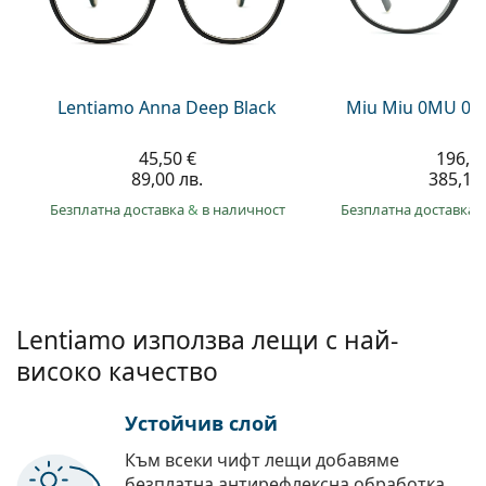
Persol
Prada
Всички марки
Lentiamo Anna Deep Black
Miu Miu 0MU 09
45,50 €
196,9
89,00 лв.
385,10 
Безплатна доставка
&
в наличност
Безплатна доставка
Lentiamo използва лещи с най-
високо качество
Устойчив слой
Към всеки чифт лещи добавяме
безплатна антирефлексна обработка.