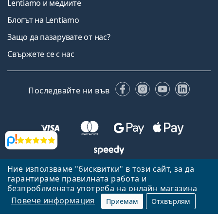
Lentiamo и медиите
Блогът на Lentiamo
Защо да пазарувате от нас?
Свържете се с нас
Facebook
Instagram
YouTube
Linked
Последвайте ни във
Прегледи
Ние използваме "бисквитки" в този сайт, за да
Назад към началната страница
Нагоре
гарантираме правилната работа и
Lentiamo.bg е собственост и се управлява от Lentiamo s.r.o.,
безпроблмената употреба на онлайн магазина
Република Чехия
Тук сме за вас в продължение на 18 години.
Повече информация
Приемам
Отхвърлям