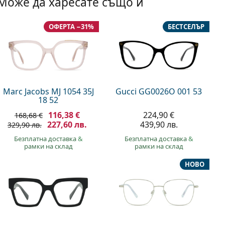
Може да харесате също и
ОФЕРТА −31%
БЕСТСЕЛЪР
Marc Jacobs MJ 1054 35J
Gucci GG0026O 001 53
18 52
116,38 €
224,90 €
168,68 €
227,60 лв.
439,90 лв.
329,90 лв.
Безплатна доставка
&
Безплатна доставка
&
рамки на склад
рамки на склад
НОВО