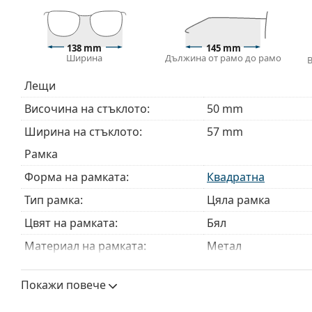
Аксесоари
Доставяме диоптричните очила в оригиналния им
или торбичката и дизайнът могат да варират.
138 mm
145 mm
Ширина
Дължина от рамо до рамо
Кърпичката за почистване, доставяна с очилата, 
модели могат да бъдат доставяни с торбичка от п
Лещи
Разгледайте пълната ни гама
очила
, за да намерит
Височина на стъклото:
50 mm
ръководство за очила
, ако имате нужда от помощ с 
Ширина на стъклото:
57 mm
Това е медицинско устройство. Прочетете инструкц
Рамка
Форма на рамката:
Квадратна
Тип рамка:
Цяла рамка
Цвят на рамката:
Бял
Материал на рамката:
Метал
Размер:
M
Покажи повече
Ширина:
138 mm