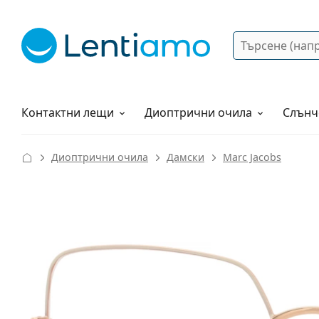
Търсене
Вход
Web навигация
Разтвори
Как да поръчам?
Контактни лещи
Диоптрични очила
Слънч
Диоптрични очила
Дамски
Marc Jacobs