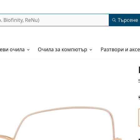
Търсене
еви очила
Очила за компютър
Разтвори и акс