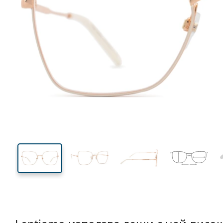
138 mm
Ширина
Ширин
на стъкл
50 mm
57 mm
Височина на стъклото
Ширина на стъклото