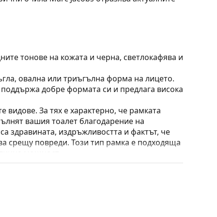
ните тонове на кожата и черна, светлокафява и
ъгла, овална или триъгълна форма на лицето.
о поддържа добре формата си и предлага висока
е видове. За тях е характерно, че рамката
пълнят вашия тоалет благодарение на
са здравината, издръжливостта и фактът, че
а срещу повреди. Този тип рамка е подходяща
птична мощност.
 преместване на позицията и комфортното
адаптират към формата на носа и по този начин
ирането на подложките за нос винаги трябва да
ти повреда или счупване, причинени от