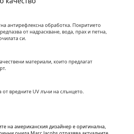
о качество
тна антирефлексна обработка. Покритието
едпазва от надраскване, вода, прах и петна,
очилата си.
и
ачествени материали, които предлагат
рт.
 от вредните UV лъчи на слънцето.
ите на американския дизайнер е оригинална,
ични очила Marc Jacobs отразява актуалните