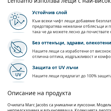
Lentiamo използва лещи с най-висок
Устойчив слой
Към всеки чифт лещи добавяме безпла
предотвратява нежелани отблясъци и пр
така че да можете лесно да почиствате 
Без оттенъци, здрави, олекотен
Нашите лещи са изработени от високок
отлична оптика, издръжливост и комфо
Защита от UV лъчи
Нашите лещи предлагат до 100% защита
Описание на продукта
Очилата Marc Jacobs са уникални и луксозни. Модел
непредсказуема и вдъхновяваща. Колекцията диоптр