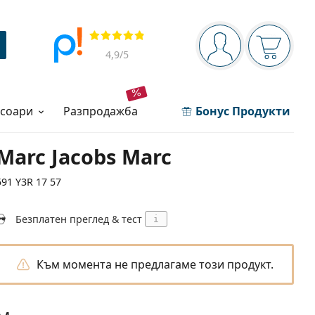
Navigation panel
Прегледи
Вие сте вписани 
Кошница
4,9
/5
есоари
разпродажба
Бонус Продукти
Marc Jacobs Marc
591 Y3R 17 57
Безплатен преглед & тест
i
Към момента не предлагаме този продукт.