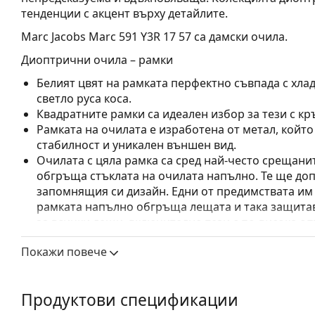
тенденции с акцент върху детайлите.
Marc Jacobs Marc 591 Y3R 17 57
са дамски очила.
Диоптрични очила – рамки
Белият цвят на рамката перфектно съвпада с хлад
светло руса коса.
Квадратните рамки са идеален избор за тези с кр
Рамката на очилата е изработена от метал, койт
стабилност и уникален външен вид.
Очилата с цяла рамка са сред най-често срещанит
обгръща стъклата на очилата напълно. Те ще до
запомнящия си дизайн. Едни от предимствата им 
рамката напълно обгръща лещата и така защитав
за всички лещи, включително тези с по-висока о
Регулируемите подложки за нос позволяват леко
Покажи повече
прилягане на очилата. Подложките за нос ще се 
ще осигурят по-голям комфорт при носене. Регул
се извършва от опитен оптик, за да се предотвра
Продуктови спецификации
непрофесионално боравене.