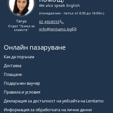
We also speak English
(понеделник - петък от 8:30 до 16:00ч.)
Tanya
02 4928553
Отдел "Грижа за
info@lentiamo.bg
клиента"
Онлайн пазаруване
Как да поръчам
Доставка
Плащане
Подаръчен ваучер
Правила и условия
Декларация за достъпност на уебсайта на Lentiamo
Информация за обработката на лични данни