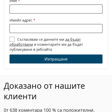
Име
*
Кърпичка за
Да
почистване:
Други
Имейл адрес
*
Пол:
Дамски
Категория:
Диоптрични очила
Съгласявам се данните ми
да бъдат
Марка:
Marc Jacobs
обработвани
и коментарите ми да бъдат
Код:
590 Y3R 17 54
публикувани в уебсайта
Изпращане
Доказано от нашите
клиенти
0т 638 коментара 100 % са положителни.