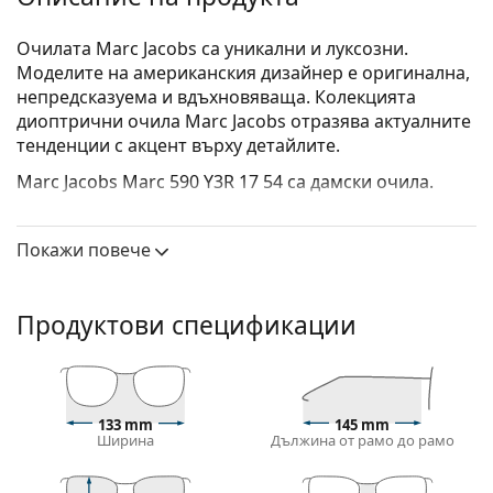
Очилата Marc Jacobs са уникални и луксозни.
Моделите на американския дизайнер е оригинална,
непредсказуема и вдъхновяваща. Колекцията
диоптрични очила Marc Jacobs отразява актуалните
тенденции с акцент върху детайлите.
Marc Jacobs Marc 590 Y3R 17 54
са дамски очила.
Вижте как изглеждате с тези очила с виртуалното
огледало на Lentiamo.
Покажи повече
Диоптрични очила – рамки
Белият цвят на рамката перфектно съвпада с
Продуктови спецификации
хладните тонове на кожата и черна,
светлокафява и светло руса коса.
Кръглите рамки са идеален избор за тези с
квадратна или овална форма на лицето.
133 mm
145 mm
Рамката на очилата е изработена от метал, който
Ширина
Дължина от рамо до рамо
поддържа добре формата си и предлага висока
стабилност и уникален външен вид.