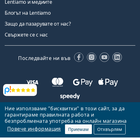
Lentiamo и медиите
Блогът на Lentiamo
Защо да пазарувате от нас?
Свържете се с нас
Facebook
Instagram
YouTube
Linked
Последвайте ни във
Прегледи
Ние използваме "бисквитки" в този сайт, за да
Назад към началната страница
Нагоре
гарантираме правилната работа и
Lentiamo.bg е собственост и се управлява от Lentiamo s.r.o.,
безпроблмената употреба на онлайн магазина
Република Чехия
Тук сме за вас в продължение на 18 години.
Повече информация
Приемам
Отхвърлям