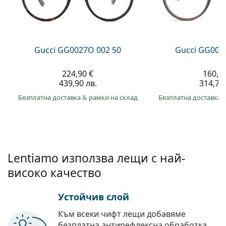
Persol
Prada
Всички марки
Gucci GG0027O 002 50
Gucci GG002
224,90 €
160,9
439,90 лв.
314,70 
Безплатна доставка
&
рамки на склад
Безплатна доставка
Lentiamo използва лещи с най-
високо качество
Устойчив слой
Към всеки чифт лещи добавяме
безплатна антирефлексна обработка.