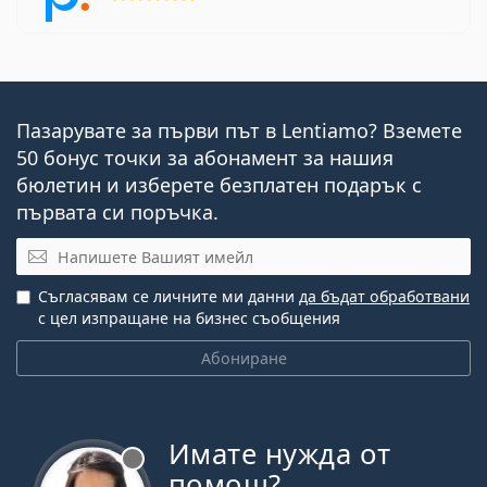
Пазарувате за първи път в Lentiamo? Вземете
50 бонус точки за абонамент за нашия
бюлетин и изберете безплатен подарък с
първата си поръчка.
Имейл
Съгласявам се личните ми данни
да бъдат обработвани
с цел изпращане на бизнес съобщения
Абониране
Имате нужда от
Извън линия
помощ?