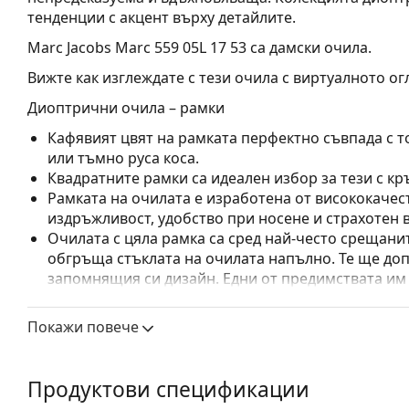
тенденции с акцент върху детайлите.
Marc Jacobs Marc 559 05L 17 53
са дамски очила.
Вижте как изглеждате с тези очила с виртуалното ог
Диоптрични очила – рамки
Кафявият цвят на рамката перфектно съвпада с т
или тъмно руса коса.
Квадратните рамки са идеален избор за тези с кр
Рамката на очилата е изработена от висококачес
издръжливост, удобство при носене и страхотен 
Очилата с цяла рамка са сред най-често срещанит
обгръща стъклата на очилата напълно. Те ще до
запомнящия си дизайн. Едни от предимствата им 
рамката напълно обгръща лещата и така защитав
за всички лещи, включително тези с по-висока о
Покажи повече
Флексибилните панти осигуряват на рамената по-
което осигурява по-висок комфорт при носене. Р
правилна форма по-дълго.
Продуктови спецификации
Аксесоари