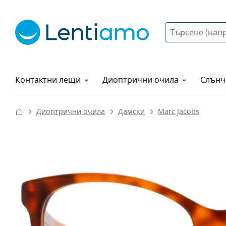
Търсене
Вход
Web навигация
Разтвори
Как да поръчам?
Контактни лещи
Диоптрични очила
Слънч
Диоптрични очила
Дамски
Marc Jacobs