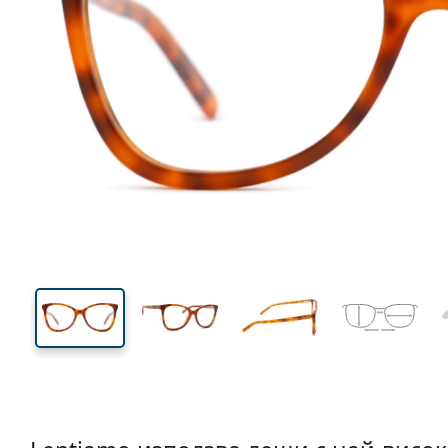
132 mm
Ширина
Ширин
на стъкл
43 mm
53 mm
Височина на стъклото
Ширина на стъклото