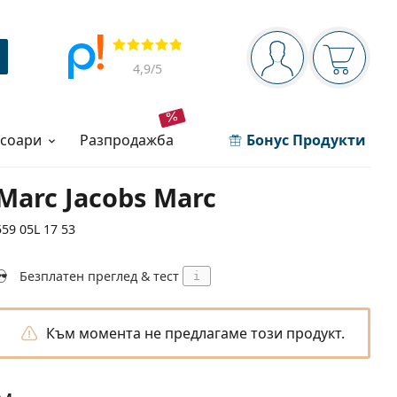
Navigation panel
Прегледи
Вие сте вписани 
Кошница
4,9
/5
есоари
разпродажба
Бонус Продукти
Marc Jacobs Marc
559 05L 17 53
Безплатен преглед & тест
i
Към момента не предлагаме този продукт.