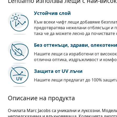
Lentiamo използва лещи с най-висок
Устойчив слой
Към всеки чифт лещи добавяме безпла
предотвратява нежелани отблясъци и пр
така че да можете лесно да почиствате 
Без оттенъци, здрави, олекотен
Нашите лещи са изработени от високок
отлична оптика, издръжливост и комфо
Защита от UV лъчи
Нашите лещи предлагат до 100% защита
Описание на продукта
Очилата Marc Jacobs са уникални и луксозни. Модел
непредсказуема и вдъхновяваща. Колекцията диоптр