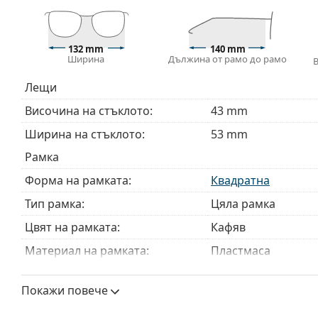
Доставяме диоптричните очила в оригиналния им
или торбичката и дизайнът могат да варират.
132 mm
140 mm
Кърпичката за почистване, доставяна с очилата, 
Ширина
Дължина от рамо до рамо
модели могат да бъдат доставяни с торбичка от п
Лещи
Разгледайте пълната ни гама
очила
, за да намерит
ръководство за очила
, ако имате нужда от помощ с 
Височина на стъклото:
43 mm
Това е медицинско устройство. Прочетете инструкц
Ширина на стъклото:
53 mm
Рамка
Форма на рамката:
Квадратна
Тип рамка:
Цяла рамка
Цвят на рамката:
Кафяв
Материал на рамката:
Пластмаса
Размер:
M
Покажи повече
Ширина:
132 mm