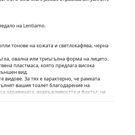
ледало на Lentiamo.
опли тонове на кожата и светлокафява, черна
ъгла, овална или триъгълна форма на лицето.
твена пластмаса, която предлага висока
външен вид.
е видове. За тях е характерно, че рамката
пълнят вашия тоалет благодарение на
са здравината, издръжливостта и фактът, че
а срещу повреди. Този тип рамка е подходяща
птична мощност.
широк спектър на движение – до над 90 °,
амките са по-устойчиви на повреди и задържат