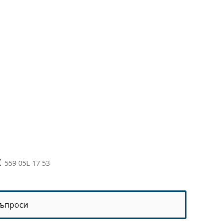
c
559 05L 17 53
ъпроси