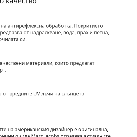
о качество
тна антирефлексна обработка. Покритието
едпазва от надраскване, вода, прах и петна,
очилата си.
и
ачествени материали, които предлагат
рт.
 от вредните UV лъчи на слънцето.
ите на американския дизайнер е оригинална,
ични очила Marc Jacobs отразява актуалните