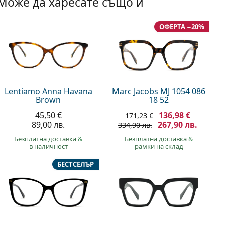
Може да харесате също и
ОФЕРТА −20%
Lentiamo Anna Havana
Marc Jacobs MJ 1054 086
Brown
18 52
45,50 €
136,98 €
171,23 €
89,00 лв.
267,90 лв.
334,90 лв.
Безплатна доставка
&
Безплатна доставка
&
в наличност
рамки на склад
БЕСТСЕЛЪР