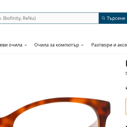
Търсене
еви очила
Очила за компютър
Разтвори и акс