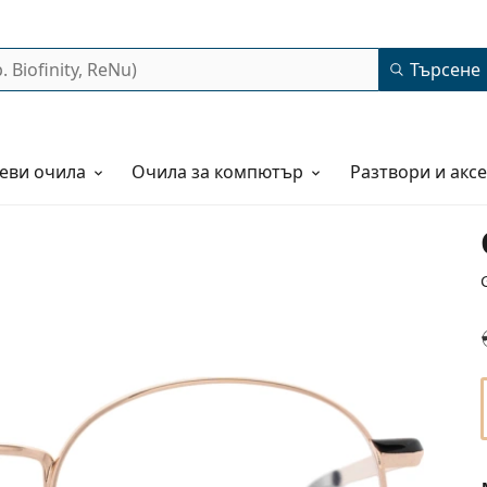
Търсене
еви очила
Очила за компютър
Разтвори и акс