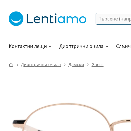
Търсене
Вход
Web навигация
Разтвори
Как да поръчам?
Контактни лещи
Диоптрични очила
Слънч
Диоптрични очила
Дамски
Guess