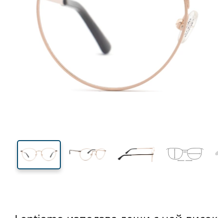
128 mm
Ширина
Ширин
на стъкл
46 mm
51 mm
Височина на стъклото
Ширина на стъклото