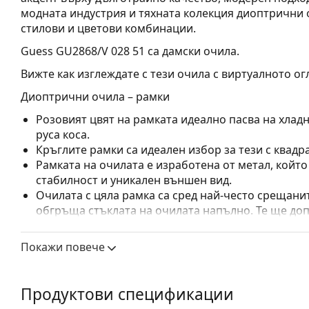
модната индустрия и тяхната колекция диоптрични 
стилови и цветови комбинации.
Guess GU2868/V 028 51
са дамски очила.
Вижте как изглеждате с тези очила с виртуалното ог
Диоптрични очила – рамки
Розовият цвят на рамката идеално пасва на хлад
руса коса.
Кръглите рамки са идеален избор за тези с квадр
Рамката на очилата е изработена от метал, койт
стабилност и уникален външен вид.
Очилата с цяла рамка са сред най-често срещанит
обгръща стъклата на очилата напълно. Те ще до
запомнящия си дизайн. Едни от предимствата им 
рамката напълно обгръща лещата и така защитав
Покажи повече
за всички лещи, включително тези с по-висока о
Регулируемите подложки за нос позволяват леко
прилягане на очилата. Подложките за нос ще се 
Продуктови спецификации
ще осигурят по-голям комфорт при носене. Регул