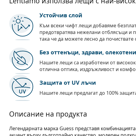
Lentiamo използва лещи с най-висок
Устойчив слой
Към всеки чифт лещи добавяме безпла
предотвратява нежелани отблясъци и пр
така че да можете лесно да почиствате 
Без оттенъци, здрави, олекотен
Нашите лещи са изработени от високок
отлична оптика, издръжливост и комфо
Защита от UV лъчи
Нашите лещи предлагат до 100% защита
Описание на продукта
Легендарната марка Guess представя комбинацията 
акцент върху дълготрайно качество, модерен подход