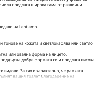
очила предлага широка гама от различни
ледало на Lentiamo.
ни тонове на кожата и светлокафява или светло
атна или овална форма на лицето.
о поддържа добре формата си и предлага висока
е видове. За тях е характерно, че рамката
пълнят вашия тоалет благодарение на
са здравината, издръжливостта и фактът, че
а срещу повреди. Този тип рамка е подходяща
птична мощност.
 преместване на позицията и комфортното
адаптират към формата на носа и по този начин
ирането на подложките за нос винаги трябва да