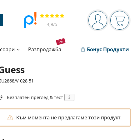
Navigation panel
Прегледи
Вие сте вписани 
Кошница
4,9
/5
есоари
разпродажба
Бонус Продукти
Guess
GU2868/V 028 51
Безплатен преглед & тест
i
Към момента не предлагаме този продукт.