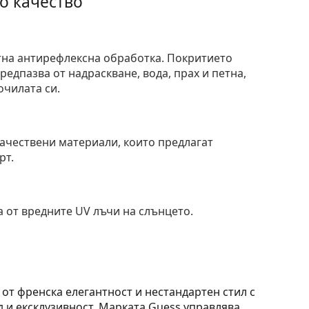
о качество
тна антирефлексна обработка. Покритието
едпазва от надраскване, вода, прах и петна,
очилата си.
и
ачествени материали, които предлагат
рт.
 от вредните UV лъчи на слънцето.
от френска елегантност и нестандартен стил с
 и ексклузивност. Марката Guess управлява