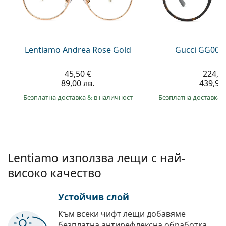
Persol
Prada
Всички марки
Lentiamo Andrea Rose Gold
Gucci GG002
45,50 €
224,9
89,00 лв.
439,90 
Безплатна доставка
&
в наличност
Безплатна доставка
Lentiamo използва лещи с най-
високо качество
Устойчив слой
Към всеки чифт лещи добавяме
безплатна антирефлексна обработка.