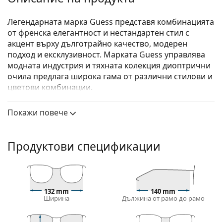
Легендарната марка Guess представя комбинацията
от френска елегантност и нестандартен стил с
акцент върху дълготрайно качество, модерен
подход и ексклузивност. Марката Guess управлява
модната индустрия и тяхната колекция диоптрични
очила предлага широка гама от различни стилови и
цветови комбинации.
Guess GU2866/V 028 53
са дамски очила.
Покажи повече
Диоптрични очила – рамки
Розовият цвят на рамката идеално пасва на
Продуктови спецификации
хладни тонове на кожата и светлокафява или
светло руса коса.
Кръглите рамки са идеален избор за тези с
квадратна или овална форма на лицето.
Рамката на очилата е изработена от метал, който
132 mm
140 mm
Ширина
Дължина от рамо до рамо
поддържа добре формата си и предлага висока
стабилност и уникален външен вид.