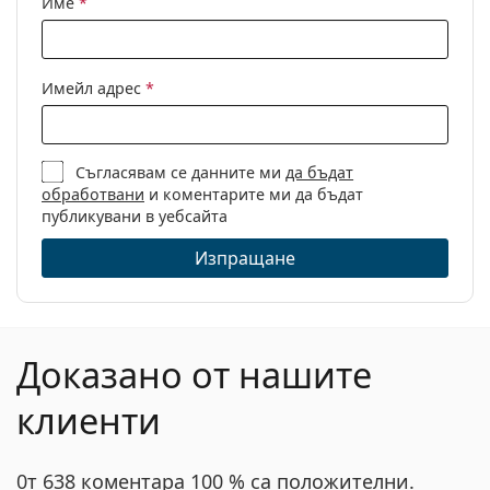
Име
*
Кърпичка за
Да
почистване:
Други
Имейл адрес
*
Пол:
Дамски
Категория:
Диоптрични очила
Съгласявам се данните ми
да бъдат
Марка:
Guess
обработвани
и коментарите ми да бъдат
Код:
GU2866/V 028 53
публикувани в уебсайта
Изпращане
Доказано от нашите
клиенти
0т 638 коментара 100 % са положителни.