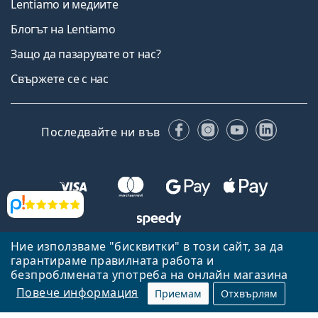
Lentiamo и медиите
Блогът на Lentiamo
Защо да пазарувате от нас?
Свържете се с нас
Facebook
Instagram
YouTube
Linked
Последвайте ни във
Прегледи
Ние използваме "бисквитки" в този сайт, за да
Назад към началната страница
Нагоре
гарантираме правилната работа и
Lentiamo.bg е собственост и се управлява от Lentiamo s.r.o.,
безпроблмената употреба на онлайн магазина
Република Чехия
Тук сме за вас в продължение на 18 години.
Повече информация
Приемам
Отхвърлям