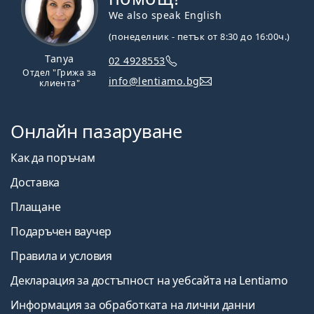
We also speak English
(понеделник - петък от 8:30 до 16:00ч.)
Tanya
02 4928553
Отдел "Грижа за
info@lentiamo.bg
клиента"
Онлайн пазаруване
Как да поръчам
Доставка
Плащане
Подаръчен ваучер
Правила и условия
Декларация за достъпност на уебсайта на Lentiamo
Информация за обработката на лични данни