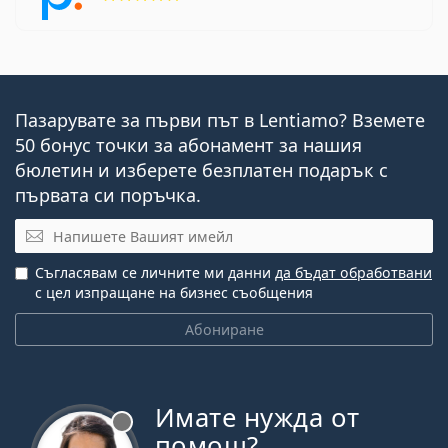
Пазарувате за първи път в Lentiamo? Вземете
50 бонус точки за абонамент за нашия
бюлетин и изберете безплатен подарък с
първата си поръчка.
Имейл
Съгласявам се личните ми данни
да бъдат обработвани
с цел изпращане на бизнес съобщения
Абониране
Имате нужда от
Извън линия
помощ?