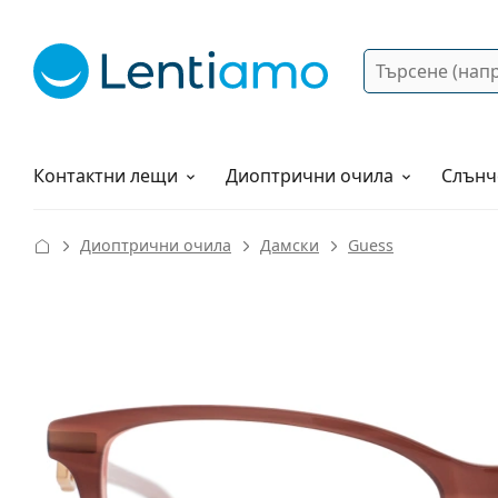
Търсене
Вход
Web навигация
Разтвори
Как да поръчам?
Контактни лещи
Диоптрични очила
Слънч
Диоптрични очила
Дамски
Guess