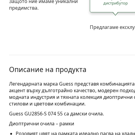
Защото ние имаме уникални
дистрибутор
предимства.
Предлагаме ексклу
Описание на продукта
Легендарната марка Guess представя комбинацията 
акцент върху дълготрайно качество, модерен подход
модната индустрия и тяхната колекция диоптрични 
стилови и цветови комбинации.
Guess GU2856-S 074 55
са дамски очила.
Диоптрични очила – рамки
Розовият цвят на рамката идеално пасва на хлад