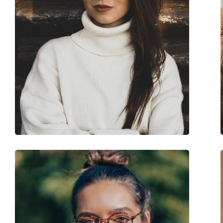
Клип-он:
Не
Аксесоари
Кутия:
Да
Кърпичка за почистване:
Да
Други
Пол:
Дамски
Категория:
Диоптрични очила
Марка:
Guess
Код:
GU2856-S 074 55