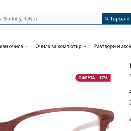
Търсене
еви очила
Очила за компютър
Разтвори и акс
ОФЕРТА −17%