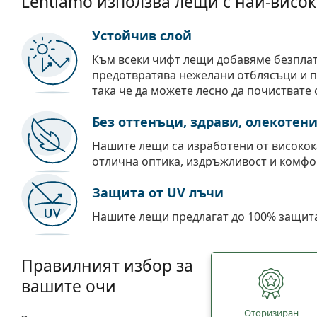
Lentiamo използва лещи с най-висок
Устойчив слой
Към всеки чифт лещи добавяме безпла
предотвратява нежелани отблясъци и пр
така че да можете лесно да почиствате 
Без оттенъци, здрави, олекотен
Нашите лещи са изработени от високок
отлична оптика, издръжливост и комфо
Защита от UV лъчи
Нашите лещи предлагат до 100% защита
Правилният избор за
вашите очи
Oторизиран