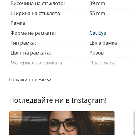
Височина на стъклото:
39 mm
ръководство за очила
, ако имате нужда от помощ с 
Ширина на стъклото:
55 mm
Това е медицинско устройство. Прочетете инструкц
Рамка
Форма на рамката:
Cat Eye
Тип рамка:
Цяла рамка
Цвят на рамката:
Розов
Материал на рамката:
Пластмаса
Размер:
L
Покажи повече
Ширина:
141 mm
Дължина от рамо до рамо:
140 mm
Последвайте ни в Instagram!
Ширина на моста:
15 mm
Тегло:
110 гр.
Регулируеми подложки за нос:
Не
Флексибилни панти:
Да