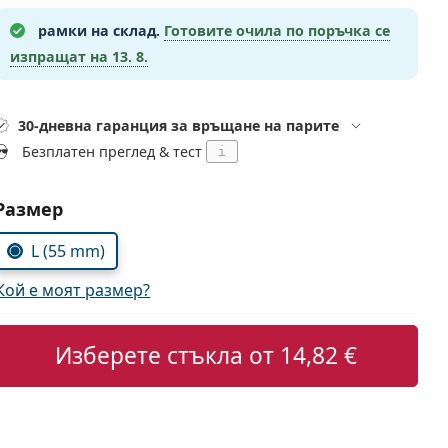
рамки на склад.
Готовите очила по поръчка се
изпращат на
13. 8.
30-дневна гаранция за връщане на парите
Безплатен преглед & тест
i
Изберете параметри
Размер
L (55 mm)
Кой е моят размер?
Изберете стъкла от
14,82 €