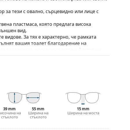
ор за тези с овално, сърцевидно или лице с
твена пластмаса, която предлага висока
външен вид.
е видове. За тях е характерно, че рамката
пълнят вашия тоалет благодарение на
са здравината, издръжливостта и фактът, че
а срещу повреди. Този тип рамка е подходяща
птична мощност.
широк спектър на движение – до над 90 °,
амките са по-устойчиви на повреди и задържат
 калъф/текстилна торбичка. Цветът на калъфа
39 mm
55 mm
15 mm
е идеална за почистване и грижа за тях. Някои
Височина на
Ширина на
Ширина на моста
стъклото
стъклото
лат вместо с кърпа.
е повече модели или разгледайте нашето