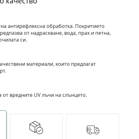
о качество
тна антирефлексна обработка. Покритието
едпазва от надраскване, вода, прах и петна,
очилата си.
и
ачествени материали, които предлагат
рт.
 от вредните UV лъчи на слънцето.