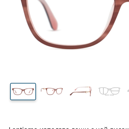
141 mm
Ширина
Ширин
на стъкл
39 mm
55 mm
Височина на стъклото
Ширина на стъклото