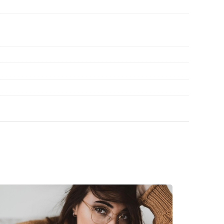
избора.
иите преди употреба.