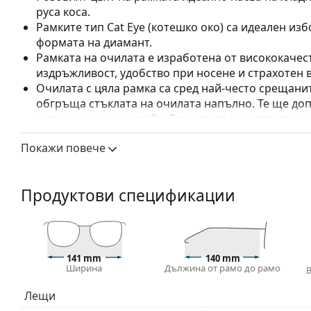
руса коса.
Рамките тип Cat Eye (котешко око) са идеален изб
формата на диамант.
Рамката на очилата е изработена от висококачес
издръжливост, удобство при носене и страхотен 
Очилата с цяла рамка са сред най-често срещанит
обгръща стъклата на очилата напълно. Те ще до
запомнящия си дизайн. Едни от предимствата им 
рамката напълно обгръща лещата и така защитав
Покажи повече
за всички лещи, включително тези с по-висока о
Флексибилните панти осигуряват на рамената по-
което осигурява по-висок комфорт при носене. Р
Продуктови спецификации
правилна форма по-дълго.
Аксесоари
Доставяме диоптричните очила в оригиналния им
или торбичката и дизайнът могат да варират.
141 mm
140 mm
Ширина
Дължина от рамо до рамо
Кърпичката за почистване, доставяна с очилата, 
модели могат да бъдат доставяни с торбичка от п
Лещи
Разгледайте пълната ни гама
очила
, за да намерит