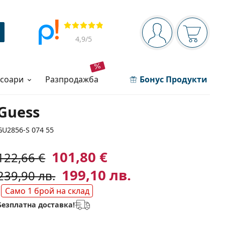
Navigation panel
Прегледи
Вие сте вписани 
Кошница
4,9
/5
есоари
разпродажба
Бонус Продукти
Guess
GU2856-S 074 55
101,80 €
122,66 €
199,10 лв.
239,90 лв.
Само 1 брой на склад
Безплатна доставка!