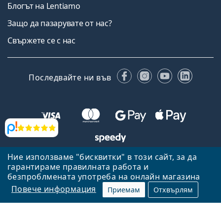
Блогът на Lentiamo
Защо да пазарувате от нас?
Свържете се с нас
Facebook
Instagram
YouTube
Linked
Последвайте ни във
Прегледи
Ние използваме "бисквитки" в този сайт, за да
Назад към началната страница
Нагоре
гарантираме правилната работа и
Lentiamo.bg е собственост и се управлява от Lentiamo s.r.o.,
безпроблмената употреба на онлайн магазина
Република Чехия
Тук сме за вас в продължение на 18 години.
Повече информация
Приемам
Отхвърлям