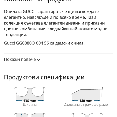
Очилата GUCCI гарантират, че ще изглеждате
елегантно, навсякъде и по всяко време. Тази
колекция съчетава елегантен дизайн и приказни
цветни комбинации, следвайки най-новите модни
тенденции.
Gucci GG0880O 004 56
са дамски очила.
Вижте как изглеждате с тези очила с виртуалното
огледало на Lentiamo.
Покажи повече
Диоптрични очила – рамки
Златният цвят на рамката перфектно съвпада с
Продуктови спецификации
топли тонове на кожата и тъмнокафява коса.
Кръглите рамки са идеален избор за тези с
квадратна или овална форма на лицето.
Рамката на очилата е изработена от метал, който
136 mm
140 mm
поддържа добре формата си и предлага висока
Ширина
Дължина от рамо до рамо
стабилност и уникален външен вид.
Очилата с цяла рамка са сред най-често