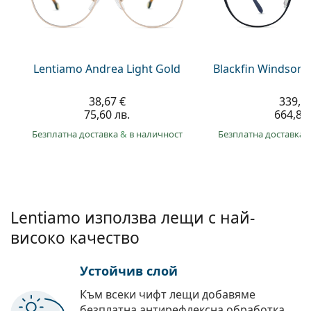
Persol
Prada
Всички марки
Lentiamo Andrea Light Gold
Blackfin Windsor 
38,67 €
339,9
75,60 лв.
664,80 
Безплатна доставка
&
в наличност
Безплатна доставка
Lentiamo използва лещи с най-
високо качество
Устойчив слой
Към всеки чифт лещи добавяме
безплатна антирефлексна обработка.