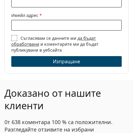
Кърпичка за
Да
почистване:
Имейл адрес
*
Други
Пол:
Дамски
Категория:
Диоптрични очила
Съгласявам се данните ми
да бъдат
обработвани
и коментарите ми да бъдат
Марка:
Gucci
публикувани в уебсайта
Код:
GG0880O 004 56
Изпращане
Доказано от нашите
клиенти
0т 638 коментара 100 % са положителни.
Разгледайте отзивите на избрани