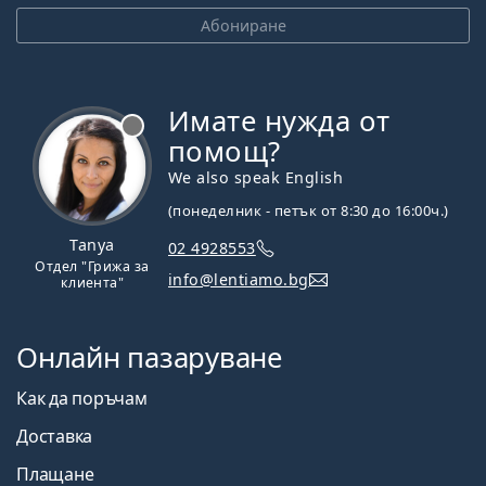
Абониране
Имате нужда от
Извън линия
помощ?
We also speak English
(понеделник - петък от 8:30 до 16:00ч.)
Tanya
02 4928553
Отдел "Грижа за
info@lentiamo.bg
клиента"
Онлайн пазаруване
Как да поръчам
Доставка
Плащане