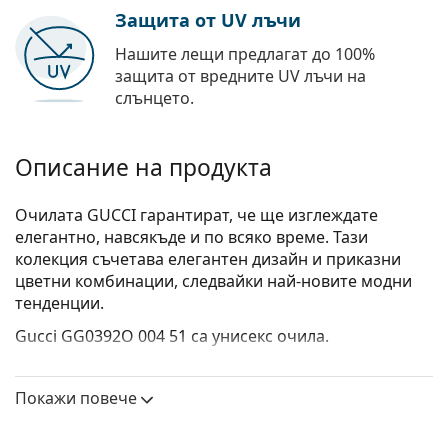
Защита от UV лъчи
Нашите лещи предлагат до 100%
защита от вредните UV лъчи на
слънцето.
Описание на продукта
Очилата GUCCI гарантират, че ще изглеждате
елегантно, навсякъде и по всяко време. Тази
колекция съчетава елегантен дизайн и приказни
цветни комбинации, следвайки най-новите модни
тенденции.
Gucci GG0392O 004 51
са унисекс очила.
Вижте как изглеждате с тези очила с виртуалното
огледало на Lentiamo.
Покажи повече
Диоптрични очила – рамки