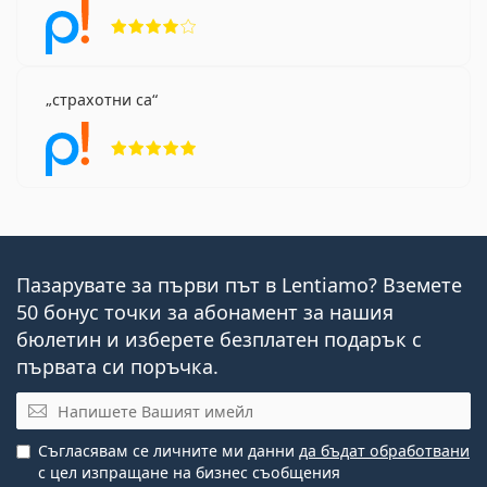
Рейтинг 4 от 5
страхотни са
Рейтинг 5 от 5
Пазарувате за първи път в Lentiamo? Вземете
50 бонус точки за абонамент за нашия
бюлетин и изберете безплатен подарък с
първата си поръчка.
Имейл
Съгласявам се личните ми данни
да бъдат обработвани
с цел изпращане на бизнес съобщения