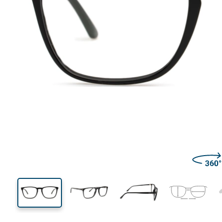
138 mm
Ширина
Ширин
на стъкл
41 mm
55 mm
Височина на стъклото
Ширина на стъклото