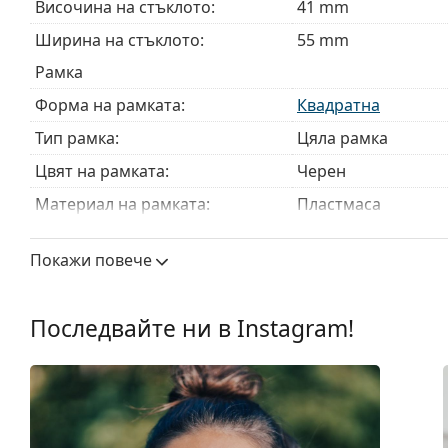
Височина на стъклото:
41 mm
Това е медицинско устройство. Прочетете инструкц
Ширина на стъклото:
55 mm
Рамка
Форма на рамката:
Квадратна
Тип рамка:
Цяла рамка
Цвят на рамката:
Черен
Материал на рамката:
Пластмаса
Размер:
M
Покажи повече
Ширина:
138 mm
Дължина от рамо до рамо:
145 mm
Последвайте ни в Instagram!
Ширина на моста:
19 mm
Тегло:
150 гр.
Регулируеми подложки за нос:
Не
Клип-он:
Не