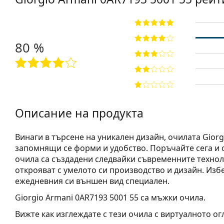
80 %
Описание на продукта
Винаги в търсене на уникален дизайн, очилата Giorg
запомнящи се форми и удобство. Поръчайте сега и с
очила са създадени следвайки съвременните технол
открояват с умелото си производство и дизайн. Изб
ежедневния си външен вид специален.
Giorgio Armani 0AR7193 5001 55
са мъжки очила.
Вижте как изглеждате с тези очила с виртуалното ог