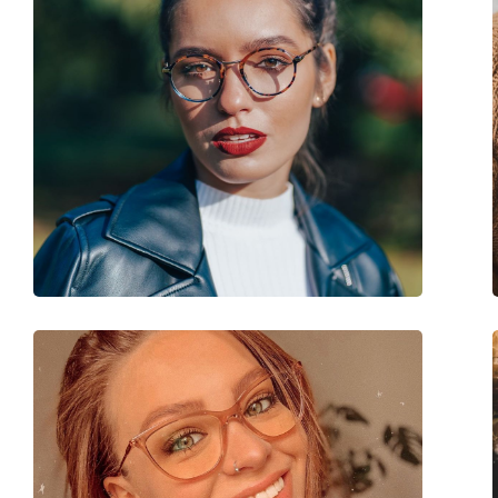
Аксесоари
Кутия:
Да
Кърпичка за почистване:
Да
Други
Пол:
Мъжки
Категория:
Диоптрични очила
Марка:
Giorgio Armani
Код:
0AR7193 5001 55