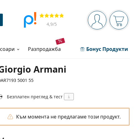
Navigation panel
Прегледи
Вие сте вписани 
Кошница
4,9
/5
есоари
разпродажба
Бонус Продукти
Giorgio Armani
0AR7193 5001 55
Безплатен преглед & тест
i
Към момента не предлагаме този продукт.