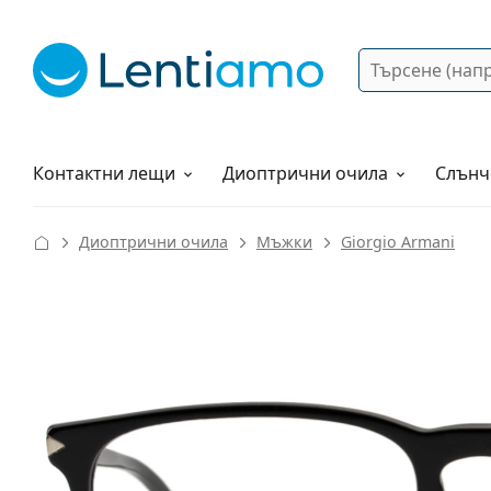
Търсене
Вход
Web навигация
Разтвори
Как да поръчам?
Контактни лещи
Диоптрични очила
Слънч
Диоптрични очила
Мъжки
Giorgio Armani