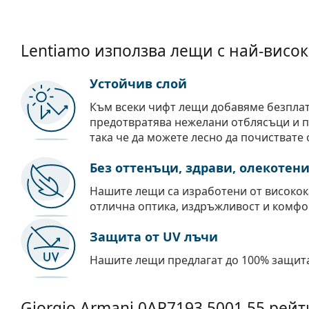
Lentiamo използва лещи с най-висок
Устойчив слой
Към всеки чифт лещи добавяме безпла
предотвратява нежелани отблясъци и пр
така че да можете лесно да почиствате 
Без оттенъци, здрави, олекотен
Нашите лещи са изработени от високок
отлична оптика, издръжливост и комфо
Защита от UV лъчи
Нашите лещи предлагат до 100% защита
Giorgio Armani
0AR7193 5001 55
рейт