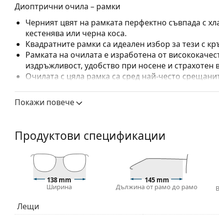
Диоптрични очила – рамки
Черният цвят на рамката перфектно съвпада с хла
кестенява или черна коса.
Квадратните рамки са идеален избор за тези с кр
Рамката на очилата е изработена от висококачес
издръжливост, удобство при носене и страхотен 
Очилата с цяла рамка са сред най-често срещанит
обгръща стъклата на очилата напълно. Те ще до
запомнящия си дизайн. Едни от предимствата им 
Покажи повече
рамката напълно обгръща лещата и така защитав
за всички лещи, включително тези с по-висока о
Продуктови спецификации
Аксесоари
Доставяме диоптричните очила в оригиналния им
или торбичката и дизайнът могат да варират.
Кърпичката за почистване, доставяна с очилата, 
138 mm
145 mm
модели могат да бъдат доставяни с торбичка от п
Ширина
Дължина от рамо до рамо
Разгледайте пълната ни гама
очила
, за да намерит
Лещи
ръководство за очила
, ако имате нужда от помощ с 