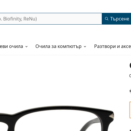
Търсене
еви очила
Очила за компютър
Разтвори и акс