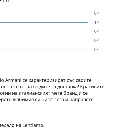
0×
1×
0×
0×
0×
io Armani се характеризират със своите
пестете от разходите за доставка! Красивите
огии на италианският мега бранд и се
ерете любимия си чифт сега и направете
ледало на Lentiamo.