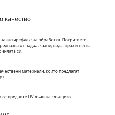
о качество
тна антирефлексна обработка. Покритието
едпазва от надраскване, вода, прах и петна,
очилата си.
и
ачествени материали, които предлагат
рт.
 от вредните UV лъчи на слънцето.
инг