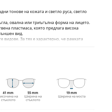
дни тонове на кожата и светло руса, светло
ъгла, овална или триъгълна форма на лицето.
твена пластмаса, която предлага висока
външен вид.
е видове. За тях е характерно, че рамката
пълнят вашия тоалет благодарение на
са здравината, издръжливостта и фактът, че
а срещу повреди. Този тип рамка е подходяща
птична мощност.
 калъф/текстилна торбичка. Цветът на калъфа
е идеална за почистване и грижа за тях. Някои
41 mm
55 mm
19 mm
лат вместо с кърпа.
Височина на
Ширина на
Ширина на моста
стъклото
стъклото
е повече модели или разгледайте нашето
избора.