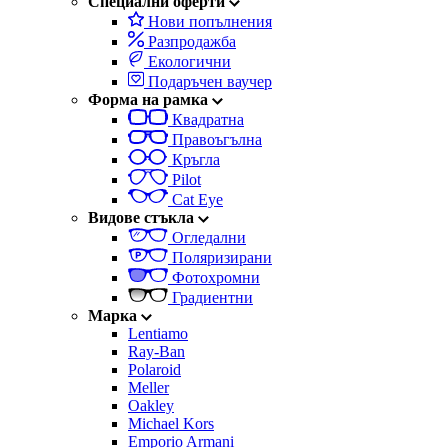
Специални оферти
Нови попълнения
Разпродажба
Екологични
Подаръчен ваучер
Форма на рамка
Квадратна
Правоъгълна
Кръгла
Pilot
Cat Eye
Видове стъкла
Огледални
Поляризирани
Фотохромни
Градиентни
Марка
Lentiamo
Ray-Ban
Polaroid
Meller
Oakley
Michael Kors
Emporio Armani