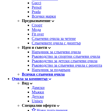
Gucci
Persol
Prada
Всички марки
Предназначение
Спорт
Мода
Fit over
Слънчеви очила за четене
Слънчевите очила с диоптър
Идеи и съвети
Наръчник за слънчеви очила
Ръководство за спортни слънчеви очила
Ръководство за детски слънчеви очила
Ръководство за слънчеви очила с рецепта
Наръчник за подаръци
Всички слънчеви очила
Очила за компютър
Вид
Дамски
Мъжки
Детски
Unisex
Специални оферти
Нови попълнения