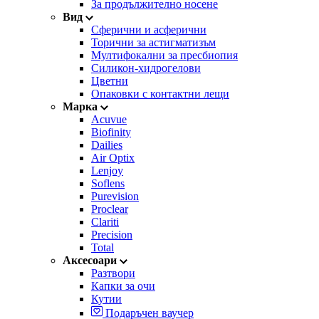
За продължително носене
Вид
Сферични и асферични
Торични за астигматизъм
Мултифокални за пресбиопия
Силикон-хидрогелови
Цветни
Опаковки с контактни лещи
Марка
Acuvue
Biofinity
Dailies
Air Optix
Lenjoy
Soflens
Purevision
Proclear
Clariti
Precision
Total
Аксесоари
Разтвори
Капки за очи
Кутии
Подаръчен ваучер