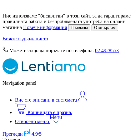
Ние използваме "бисквитки" в този сайт, за да гарантираме
правилната работа и безпроблмената употреба на онлайн
магазина
Повече информация
Приемам
Отхвърлям
Вижте съдържанието
Moжете също да поръчате по телефона:
02 4928553
Navigation panel
Вие сте вписани в системата
Кошницата е празна.
Отворено меню
Прегледи
4,9
/5
Търсене