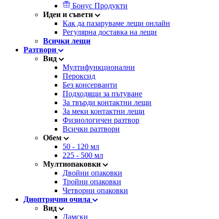
Бонус Продукти
Идеи и съвети
Как да пазаруваме лещи онлайн
Регулярна доставка на лещи
Всички лещи
Разтвори
Вид
Мултифункционални
Пероксид
Без консерванти
Подходящи за пътуване
За твърди контактни лещи
За меки контактни лещи
Физиологичен разтвор
Всички разтвори
Обем
50 - 120 мл
225 - 500 мл
Мултиопаковки
Двойни опаковки
Тройни опаковки
Четворни опаковки
Диоптрични очила
Вид
Дамски