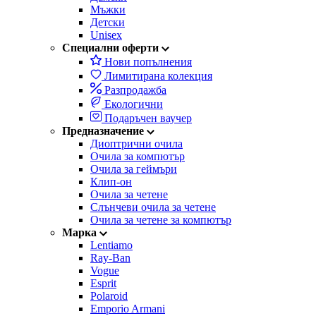
Мъжки
Детски
Unisex
Специални оферти
Нови попълнения
Лимитирана колекция
Разпродажба
Екологични
Подаръчен ваучер
Предназначение
Диоптрични очила
Очила за компютър
Очила за геймъри
Клип-он
Очила за четене
Слънчеви очила за четене
Очила за четене за компютър
Марка
Lentiamo
Ray-Ban
Vogue
Esprit
Polaroid
Emporio Armani