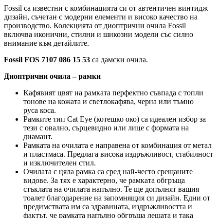
Fossil са известни с комбинацията си от автентичен винтидж
дизайн, съчетан с модерни елементи и високо качество на
производство. Колекцията от диоптрични очила Fossil
включва иконични, стилни и шикозни модели със силно
внимание към детайлите.
Fossil FOS 7107 086 15 53
са дамски очила.
Диоптрични очила – рамки
Кафявият цвят на рамката перфектно съвпада с топли
тонове на кожата и светлокафява, черна или тъмно
руса коса.
Рамките тип Cat Eye (котешко око) са идеален избор за
тези с овално, сърцевидно или лице с формата на
диамант.
Рамката на очилата е направена от комбинация от метал
и пластмаса. Предлага висока издръжливост, стабилност
и изключителен стил.
Очилата с цяла рамка са сред най-често срещаните
видове. За тях е характерно, че рамката обгръща
стъклата на очилата напълно. Те ще допълнят вашия
тоалет благодарение на запомнящия си дизайн. Едни от
предимствата им са здравината, издръжливостта и
фактът, че рамката напълно обгръща лещата и така