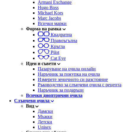
Armani Exchange
Hugo Boss
Michael Kors
Marc Jacobs
Всички марки
Форма на рамка
Квадратна
Правоъгълна
Кръгла
Pilot
Cat Eye
Идеи и съвети
Пазаруване на очила онлайн
Наръчник за покупка на очила
Измерете зеничното си разстояние
Ръководство за слънчеви очила с рецепта
Наръчник за подаръци
Всички диоптрични очила
Слънчеви очила
Вид
Дамски
Мъжки
Детски
Unisex