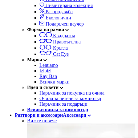
Лимитирана колекция
Разпродажба
Екологични
Подаръчен ваучер
Форма на рамка
Квадратна
Правоъгълна
Кръгла
Cat Eye
Марка
Lentiamo
Izipizi
Ray-Ban
Всички марки
Идеи и съвети
Наръчник за покупка на очила
Очила за четене за компютър
Наръчник за подаръци
Всички очила за компютър
Разтвори и аксесоари
Аксесоари
Вижте повече