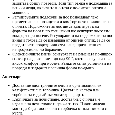
защитава срещу повреди. Този тип рамка е подходяща за
всички лещи, включително тези с по-висока оптична
мощност.
Регулируемите подложки за нос позволяват леко
преместване на позицията и комфортното прилягане на
очилата. Подложките за нос ще се адаптират към
формата на носа и по този начин ще осигурят по-голям
комфорт при носене. Регулирането на подложките за нос
винаги трябва да се извършва от опитен оптик, за да се
предотврати повреда или счупване, причинени от
непрофесионално боравене.
Флексибилните панти осигуряват на рамената по-широк
спектър на движение – до над 90 °, което осигурява по-
висок комфорт при носене. Рамките са по-устойчиви на
повреди и задържат правилна форма по-дълго.
Аксесоари
Доставяме диоптричните очила в оригиналния им
калъф/текстилна торбичка. Цветът на калъфа или
торбичката и дизайнът могат да варират.
Кърпичката за почистване, доставяна с очилата, е
идеална за почистване и грижа за тях. Някои модели
могат да бъдат доставяни с торбичка от плат вместо с
кърпа.