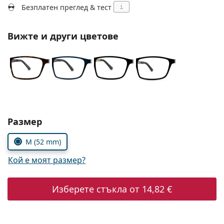
Persol
Безплатен преглед & тест
i
Prada
Вижте и други цветове
Всички марки
Изберете параметри
Размер
M (52 mm)
Кой е моят размер?
Изберете стъкла от
14,82 €