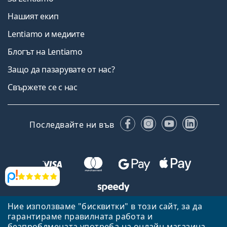
Нашият екип
Lentiamo и медиите
Блогът на Lentiamo
Защо да пазарувате от нас?
Свържете се с нас
Facebook
Instagram
YouTube
Linked
Последвайте ни във
Прегледи
Ние използваме "бисквитки" в този сайт, за да
Назад към началната страница
Нагоре
гарантираме правилната работа и
безпроблмената употреба на онлайн магазина
Lentiamo.bg е собственост и се управлява от Lentiamo s.r.o.,