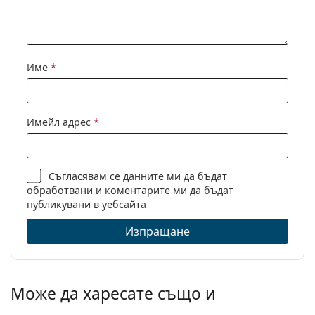
Кърпичка за
Да
почистване:
Други
Име
*
Пол:
Unisex
Категория:
Диоптрични очила
Марка:
Esprit
Имейл адрес
*
Код:
ET17446 503 52/16
Съгласявам се данните ми
да бъдат
обработвани
и коментарите ми да бъдат
публикувани в уебсайта
Изпращане
Може да харесате също и