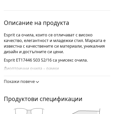
Описание на продукта
Esprit са очила, които се отличават с високо
качество, елегантност и младежки стил. Марката е
известна с качествените си материали, уникалния
дизайн и достъпните си цени.
Esprit ET17446 503 52/16
са унисекс очила.
Диоптрични очила – рамки
Кафявият цвят на рамката перфектно съвпада с
Покажи повече
топли тонове на кожата и светлокафява, черна
или тъмно руса коса.
Правоъгълните рамки са идеален избор за тези с
Продуктови спецификации
овална или кръгла форма на лицето.
Рамката на очилата е изработена от
висококачествена пластмаса, която предлага