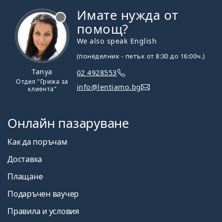
Имате нужда от
Извън линия
помощ?
We also speak English
(понеделник - петък от 8:30 до 16:00ч.)
Tanya
02 4928553
Отдел "Грижа за
info@lentiamo.bg
клиента"
Онлайн пазаруване
Как да поръчам
Доставка
Плащане
Подаръчен ваучер
Правила и условия