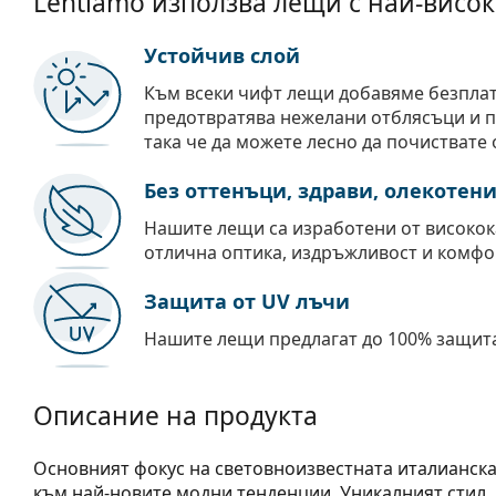
Lentiamo използва лещи с най-висок
Устойчив слой
Към всеки чифт лещи добавяме безпла
предотвратява нежелани отблясъци и пр
така че да можете лесно да почиствате 
Без оттенъци, здрави, олекотен
Нашите лещи са изработени от високок
отлична оптика, издръжливост и комфо
Защита от UV лъчи
Нашите лещи предлагат до 100% защита
Описание на продукта
Основният фокус на световноизвестната италианска
към най-новите модни тенденции. Уникалният стил,