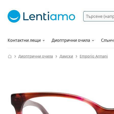
Търсене
Вход
Web навигация
Разтвори
Как да поръчам?
Контактни лещи
Диоптрични очила
Слънч
Диоптрични очила
Дамски
Emporio Armani