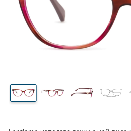
132 mm
Ширина
Ширин
на стъкл
41 mm
54 mm
Височина на стъклото
Ширина на стъклото