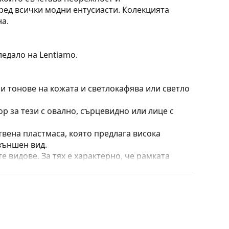
ред всички модни ентусиасти. Колекцията
на.
ледало на Lentiamo.
ни тонове на кожата и светлокафява или светло
ор за тези с овално, сърцевидно или лице с
твена пластмаса, която предлага висока
външен вид.
е видове. За тях е характерно, че рамката
пълнят вашия тоалет благодарение на
са здравината, издръжливостта и фактът, че
а срещу повреди. Този тип рамка е подходяща
птична мощност.