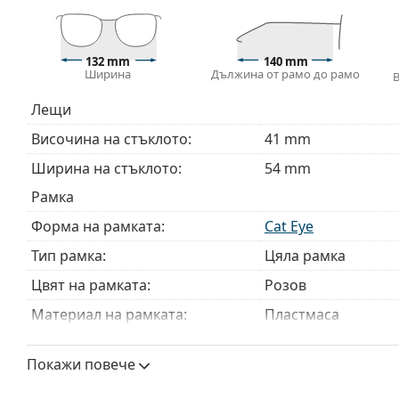
Доставяме диоптричните очила в оригиналния им
или торбичката и дизайнът могат да варират.
Кърпичката за почистване, доставяна с очилата, 
132 mm
140 mm
модели могат да бъдат доставяни с торбичка от п
Ширина
Дължина от рамо до рамо
Разгледайте пълната ни гама
очила
, за да намерит
Лещи
ръководство за очила
, ако имате нужда от помощ с 
Височина на стъклото:
41 mm
Това е медицинско устройство. Прочетете инструкц
Ширина на стъклото:
54 mm
Рамка
Форма на рамката:
Cat Eye
Тип рамка:
Цяла рамка
Цвят на рамката:
Розов
Материал на рамката:
Пластмаса
Размер:
M
Покажи повече
Ширина:
132 mm