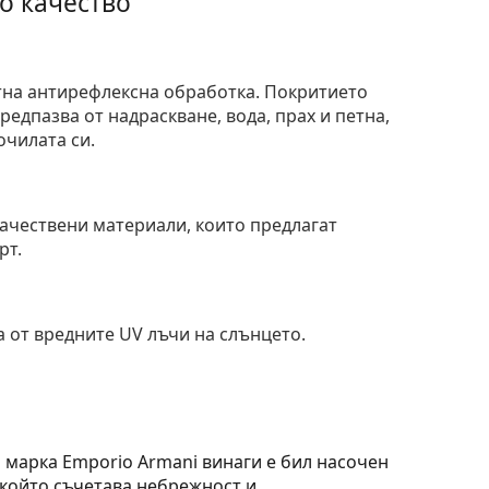
о качество
тна антирефлексна обработка. Покритието
едпазва от надраскване, вода, прах и петна,
очилата си.
и
ачествени материали, които предлагат
рт.
 от вредните UV лъчи на слънцето.
 марка Emporio Armani винаги е бил насочен
 който съчетава небрежност и