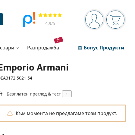
Navigation panel
Прегледи
Вие сте вписани 
Кошница
4,9
/5
есоари
разпродажба
Бонус Продукти
Emporio Armani
0EA3172 5021 54
Безплатен преглед & тест
i
Към момента не предлагаме този продукт.