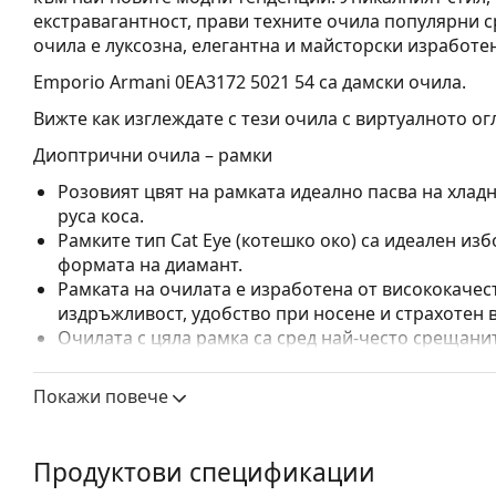
екстравагантност, прави техните очила популярни с
очила е луксозна, елегантна и майсторски изработе
Emporio Armani 0EA3172 5021 54
са дамски очила.
Вижте как изглеждате с тези очила с виртуалното ог
Диоптрични очила – рамки
Розовият цвят на рамката идеално пасва на хлад
руса коса.
Рамките тип Cat Eye (котешко око) са идеален изб
формата на диамант.
Рамката на очилата е изработена от висококачес
издръжливост, удобство при носене и страхотен 
Очилата с цяла рамка са сред най-често срещанит
обгръща стъклата на очилата напълно. Те ще до
запомнящия си дизайн. Едни от предимствата им 
Покажи повече
рамката напълно обгръща лещата и така защитав
за всички лещи, включително тези с по-висока о
Продуктови спецификации
Аксесоари