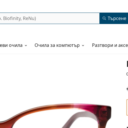
Търсене
еви очила
Очила за компютър
Разтвори и акс