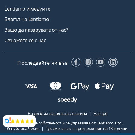
Lentiamo и медиите
Блогът на Lentiamo
Защо да пазарувате от нас?
Свържете се с нас
Facebook
Instagram
YouTube
Linked
Последвайте ни във
Назад към началната страница
Нагоре
Lentiamo.bg е собственост и се управлява от Lentiamo s.r.o.,
Прегледи
Република Чехия
Тук сме за вас в продължение на 18 години.