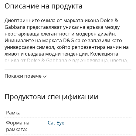
Описание на продукта
Диоптричните очила от марката-икона Dolce &
Gabbana представляват уникална връзка между
неостаряваща елегантност и модерен дизайн.
Инициалите на марката D&G са се запазили като
универсален символ, който репрезентира начин на
живот и създава модни тенденции. Колекцията
очила от Dolce & Gabbana е вдъхновяваща, цветна,
изискана и луксозна. Вдъхновението си черпи от
Сицилия и нейната култура.
Покажи повече
Dolce & Gabbana 0DG3360 3246
са мъжки очила.
Вижте как изглеждате с тези очила с виртуалното
Продуктови спецификации
огледало на Lentiamo.
Диоптрични очила – рамки
Рамка
Черният цвят на рамката перфектно съвпада с
Форма на
Cat Eye
хладни тонове на кожата и светло руса, светло
рамката:
кестенява или черна коса.