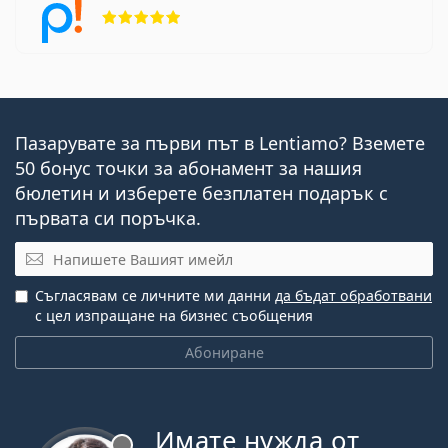
Рейтинг 5 от 5
Пазарувате за първи път в Lentiamo? Вземете
50 бонус точки за абонамент за нашия
бюлетин и изберете безплатен подарък с
първата си поръчка.
Имейл
Съгласявам се личните ми данни
да бъдат обработвани
с цел изпращане на бизнес съобщения
Абониране
Имате нужда от
Извън линия