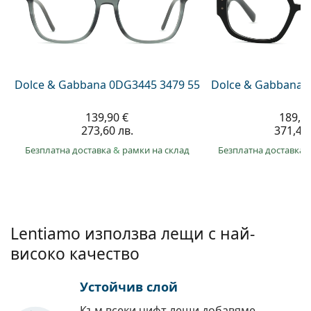
Persol
Prada
Всички марки
Dolce & Gabbana 0DG3445 3479 55
Dolce & Gabbana 
139,90 €
189,9
273,60 лв.
371,40 
Безплатна доставка
&
рамки на склад
Безплатна доставка
Lentiamo използва лещи с най-
високо качество
Устойчив слой
Към всеки чифт лещи добавяме