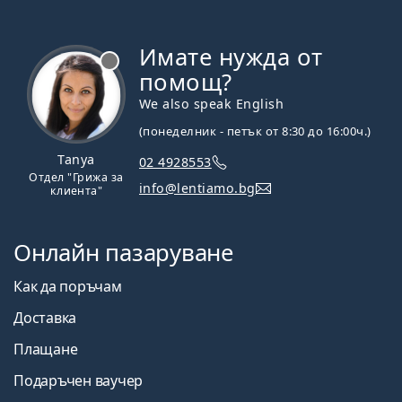
Имате нужда от
Извън линия
помощ?
We also speak English
(понеделник - петък от 8:30 до 16:00ч.)
Tanya
02 4928553
Отдел "Грижа за
info@lentiamo.bg
клиента"
Онлайн пазаруване
Как да поръчам
Доставка
Плащане
Подаръчен ваучер