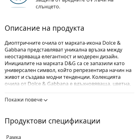
слънцето.
Описание на продукта
Диоптричните очила от марката-икона Dolce &
Gabbana представляват уникална връзка между
неостаряваща елегантност и модерен дизайн.
Инициалите на марката D&G са се запазили като
универсален символ, който репрезентира начин на
живот и създава модни тенденции. Колекцията
очила от Dolce & Gabbana е вдъхновяваща, цветна,
изискана и луксозна. Вдъхновението си черпи от
Сицилия и нейната култура.
Покажи повече
Dolce & Gabbana 0DG3258 501
са дамски очила.
Вижте как изглеждате с тези очила с виртуалното
Продуктови спецификации
огледало на Lentiamo.
Диоптрични очила – рамки
Рамка