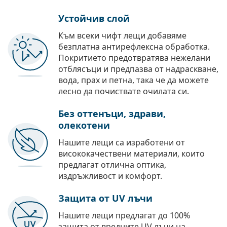
Устойчив слой
Към всеки чифт лещи добавяме
безплатна антирефлексна обработка.
Покритието предотвратява нежелани
отблясъци и предпазва от надраскване,
вода, прах и петна, така че да можете
лесно да почиствате очилата си.
Без оттенъци, здрави,
олекотени
Нашите лещи са изработени от
висококачествени материали, които
предлагат отлична оптика,
издръжливост и комфорт.
Защита от UV лъчи
Нашите лещи предлагат до 100%
защита от вредните UV лъчи на