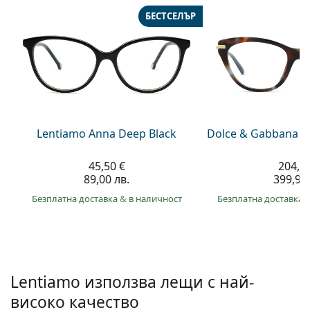
Persol
БЕСТСЕЛЪР
Prada
Всички марки
Lentiamo Anna Deep Black
Dolce & Gabbana 0
45,50 €
204,4
89,00 лв.
399,90 
Безплатна доставка
&
в наличност
Безплатна доставка
Lentiamo използва лещи с най-
високо качество