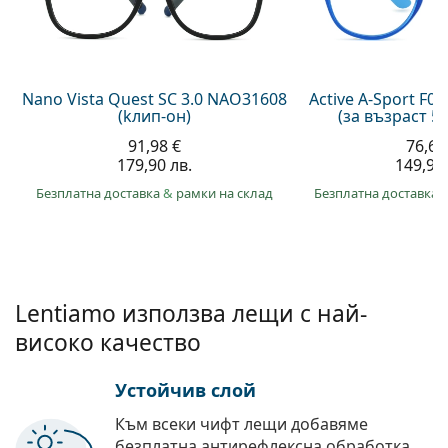
Persol
Prada
Всички марки
Nano Vista Quest SC 3.0 NAO31608
Active A-Sport F0
(kлип-он)
(за възраст 5
91,98 €
76,64
179,90 лв.
149,90 
Безплатна доставка
&
рамки на склад
Безплатна доставка
Lentiamo използва лещи с най-
високо качество
Устойчив слой
Към всеки чифт лещи добавяме
безплатна антирефлексна обработка.