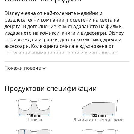
Disney е една от най-големите медийни и
развлекателни компании, посветени на света на
децата. В допълнение към създаването на филми,
издаването на комикси, книги и видеоигри, Disney
произвежда и играчки, детска козметика, дрехи и
аксесоари. Колекцията очила е вдъхновена от
популярни анимационни герои и е изпълнена с
различни стилове и игриви цветови комбинации.
Покажи повече
Disney Minions MIAA042 C07 17 45
са детски очила.
Диоптрични очила – рамки
Продуктови спецификации
Синият цвят на рамката перфектно съвпада с
хладни тонове на кожата и светлокафява, черна
или светло руса коса.
Квадратните рамки са идеален избор за тези с
кръгла, овална или триъгълна форма на лицето.
119 mm
125 mm
Ширина
Дължина от рамо до рамо
Рамката на очилата е изработена от
висококачествена пластмаса, която предлага