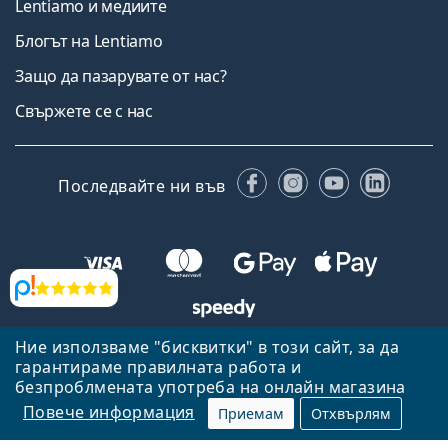
Lentiamo и медиите
Блогът на Lentiamo
Защо да пазарувате от нас?
Свържете се с нас
Facebook
Instagram
YouTube
Linked
Последвайте ни във
Прегледи
Ние използваме "бисквитки" в този сайт, за да
Назад към началната страница
Нагоре
гарантираме правилната работа и
Lentiamo.bg е собственост и се управлява от Lentiamo s.r.o.,
безпроблмената употреба на онлайн магазина
Република Чехия
Тук сме за вас в продължение на 18 години.
Повече информация
Приемам
Отхвърлям