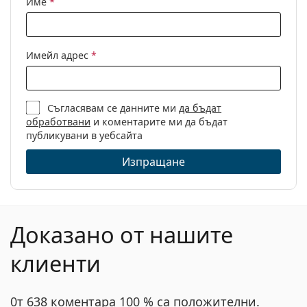
Име
*
Кутия:
Да
Кърпичка за
Не
Имейл адрес
*
почистване:
Други
Пол:
Детски
Съгласявам се данните ми
да бъдат
обработвани
и коментарите ми да бъдат
Категория:
Диоптрични очила
публикувани в уебсайта
Марка:
Disney
Изпращане
Код:
MIAA042 C07 17 45
Доказано от нашите
клиенти
0т 638 коментара 100 % са положителни.