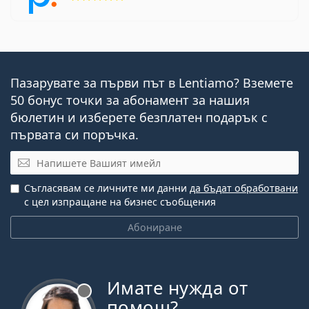
Пазарувате за първи път в Lentiamo? Вземете
50 бонус точки за абонамент за нашия
бюлетин и изберете безплатен подарък с
първата си поръчка.
Имейл
Съгласявам се личните ми данни
да бъдат обработвани
с цел изпращане на бизнес съобщения
Абониране
Имате нужда от
Извън линия
помощ?