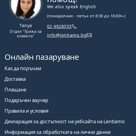
We also speak English
(понеделник - петък от 8:30 до 16:00ч.)
Tanya
02 4928553
Отдел "Грижа за
info@lentiamo.bg
клиента"
Онлайн пазаруване
Как да поръчам
Доставка
Плащане
Подаръчен ваучер
Правила и условия
Декларация за достъпност на уебсайта на Lentiamo
Информация за обработката на лични данни