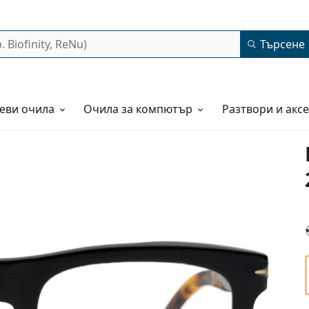
Търсене
еви очила
Очила за компютър
Разтвори и акс