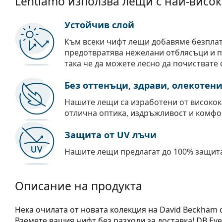
Lentiamo използва лещи с най-висок
Устойчив слой
Към всеки чифт лещи добавяме безпла
предотвратява нежелани отблясъци и пр
така че да можете лесно да почиствате 
Без оттенъци, здрави, олекотен
Нашите лещи са изработени от високок
отлична оптика, издръжливост и комфо
Защита от UV лъчи
Нашите лещи предлагат до 100% защита
Описание на продукта
Нека очилата от новата колекция на David Beckham 
Вземете вашия чифт без разходи за доставка! DB Ey