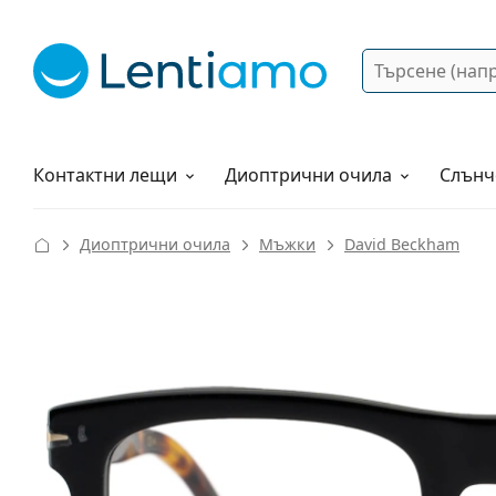
Търсене
Вход
Web навигация
Разтвори
Как да поръчам?
Контактни лещи
Диоптрични очила
Слънч
Диоптрични очила
Мъжки
David Beckham