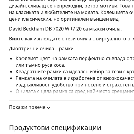
дизайн, сливащ се непреходни, ретро мотиви. Това 
на класиката и любителите на модата. Колекцията о
цени класическия, но оригинален външен вид.
David Beckham DB 7020 WR7 20
са мъжки очила.
Вижте как изглеждате с тези очила с виртуалното ог
Диоптрични очила – рамки
Кафявият цвят на рамката перфектно съвпада с т
или тъмно руса коса.
Квадратните рамки са идеален избор за тези с кр
Рамката на очилата е изработена от висококачес
издръжливост, удобство при носене и страхотен 
Очилата с цяла рамка са сред най-често срещанит
обгръща стъклата на очилата напълно. Те ще до
запомнящия си дизайн. Едни от предимствата им 
Покажи повече
рамката напълно обгръща лещата и така защитав
за всички лещи, включително тези с по-висока о
Продуктови спецификации
Аксесоари