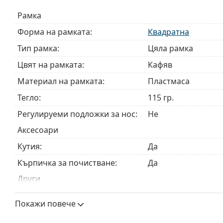
Доставяме диоптричните очила в оригиналния им
Рамка
или торбичката и дизайнът могат да варират.
Кърпичката за почистване, доставяна с очилата, 
Форма на рамката:
Квадратна
модели могат да бъдат доставяни с торбичка от п
Тип рамка:
Цяла рамка
Разгледайте пълната ни гама
очила
, за да намерит
Цвят на рамката:
Кафяв
ръководство за очила
, ако имате нужда от помощ с 
Материал на рамката:
Пластмаса
Това е медицинско устройство. Прочетете инструкц
Тегло:
115 гр.
Регулируеми подложки за нос:
Не
Аксесоари
Кутия:
Да
Кърпичка за почистване:
Да
Други
Пол:
Мъжки
Покажи повече
Категория:
Диоптрични очила