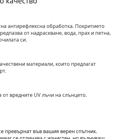
о качество
тна антирефлексна обработка. Покритието
едпазва от надраскване, вода, прах и петна,
очилата си.
и
ачествени материали, които предлагат
рт.
 от вредните UV лъчи на слънцето.
се превърнат във вашия верен спътник.
ewear се отличава с изчистен, но вълнуващ