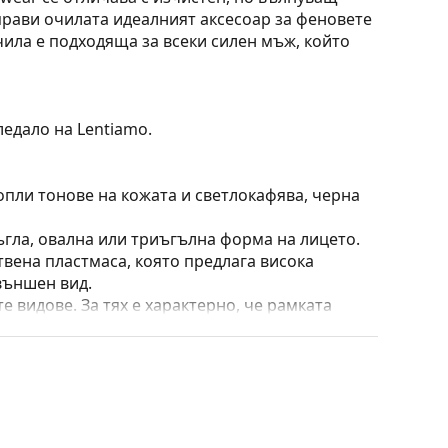
прави очилата идеалният аксесоар за феновете
чила е подходяща за всеки силен мъж, който
ледало на Lentiamo.
опли тонове на кожата и светлокафява, черна
ъгла, овална или триъгълна форма на лицето.
твена пластмаса, която предлага висока
външен вид.
е видове. За тях е характерно, че рамката
пълнят вашия тоалет благодарение на
са здравината, издръжливостта и фактът, че
а срещу повреди. Този тип рамка е подходяща
птична мощност.