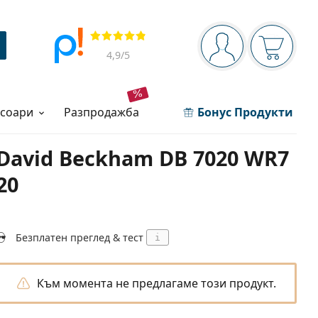
Navigation panel
Прегледи
Вие сте вписани 
Кошница
4,9
/5
есоари
разпродажба
Бонус Продукти
David Beckham DB 7020 WR7
20
Безплатен преглед & тест
i
Към момента не предлагаме този продукт.