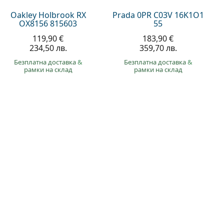
Oakley Holbrook RX
Prada 0PR C03V 16K1O1
OX8156 815603
55
119,90 €
183,90 €
234,50 лв.
359,70 лв.
Безплатна доставка
&
Безплатна доставка
&
рамки на склад
рамки на склад