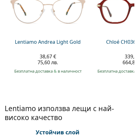
Gucci
Всички разтвори
На лин
Всички марки
Persol
Prada
Всички марки
Lentiamo Andrea Light Gold
Chloé CH0361
38,67 €
339,9
75,60 лв.
664,80 
Безплатна доставка
&
в наличност
Безплатна доставка
Lentiamo използва лещи с най-
високо качество
Устойчив слой