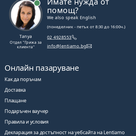
Имате нужда от
На линия
помощ?
We also speak English
(понеделник - петък от 8:30 до 16:00ч.)
Tanya
02 4928553
Отдел "Грижа за
info@lentiamo.bg
клиента"
Онлайн пазаруване
Как да поръчам
Доставка
Плащане
Подаръчен ваучер
Правила и условия
Декларация за достъпност на уебсайта на Lentiamo