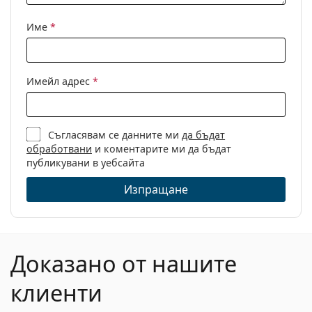
Кърпичка за
Да
почистване:
Име
*
Други
Пол:
Дамски
Имейл адрес
*
Категория:
Диоптрични очила
Марка:
Chloé
Съгласявам се данните ми
да бъдат
Код:
CH0056O 003 19 55
обработвани
и коментарите ми да бъдат
публикувани в уебсайта
Изпращане
Доказано от нашите
клиенти