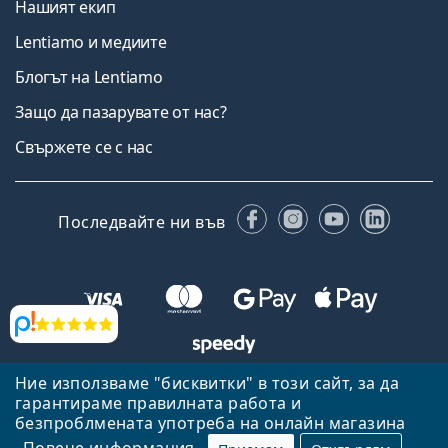
Нашият екип
Lentiamo и медиите
Блогът на Lentiamo
Защо да пазарувате от нас?
Свържете се с нас
Facebook
Instagram
YouTube
Linked
Последвайте ни във
Прегледи
Ние използваме "бисквитки" в този сайт, за да
Назад към началната страница
Нагоре
гарантираме правилната работа и
Lentiamo.bg е собственост и се управлява от Lentiamo s.r.o.,
безпроблмената употреба на онлайн магазина
Република Чехия
Тук сме за вас в продължение на 18 години.
Повече информация