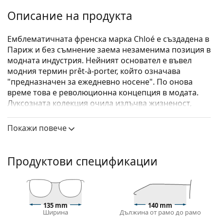
Описание на продукта
Емблематичната френска марка Chloé е създадена в
Париж и без съмнение заема незаменима позиция в
модната индустрия. Нейният основател е въвел
модния термин prêt-à-porter, който означава
"предназначен за ежедневно носене". По онова
време това е революционна концепция в модата.
Луксозната колекция очила излъчва жизненост,
женственост и свобода - качества, които марката
Chloé почита още от създаването си.
Покажи повече
Chloé CH0056O 003 19 55
са дамски очила.
Вижте как изглеждате с тези очила с виртуалното
Продуктови спецификации
огледало на Lentiamo.
Диоптрични очила – рамки
Златният цвят на рамката перфектно съвпада с
135 mm
140 mm
топли тонове на кожата и тъмнокафява коса.
Ширина
Дължина от рамо до рамо