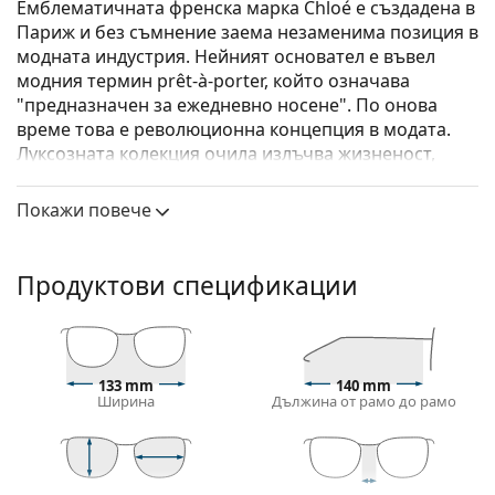
Емблематичната френска марка Chloé е създадена в
Париж и без съмнение заема незаменима позиция в
модната индустрия. Нейният основател е въвел
модния термин prêt-à-porter, който означава
"предназначен за ежедневно носене". По онова
време това е революционна концепция в модата.
Луксозната колекция очила излъчва жизненост,
женственост и свобода - качества, които марката
Chloé почита още от създаването си.
Покажи повече
Chloé CH0040O 002 15 53
са дамски очила.
Вижте как изглеждате с тези очила с виртуалното
Продуктови спецификации
огледало на Lentiamo.
Диоптрични очила – рамки
Златният цвят на рамката перфектно съвпада с
133 mm
140 mm
топли тонове на кожата и тъмнокафява коса.
Ширина
Дължина от рамо до рамо
Кръглите рамки са идеален избор за тези с
квадратна или овална форма на лицето.
Рамката на очилата е изработена от метал, който
поддържа добре формата си и предлага висока