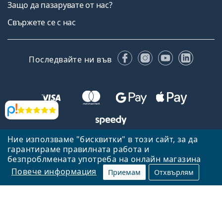
Защо да пазарувате от нас?
Свържете се с нас
Facebook
Instagram
YouTube
Linked
Последвайте ни във
Прегледи
Ние използваме "бисквитки" в този сайт, за да
Назад към началната страница
Нагоре
гарантираме правилната работа и
Lentiamo.bg е собственост и се управлява от Lentiamo s.r.o.,
безпроблмената употреба на онлайн магазина
Република Чехия
Тук сме за вас в продължение на 18 години.
Повече информация
Приемам
Отхвърлям