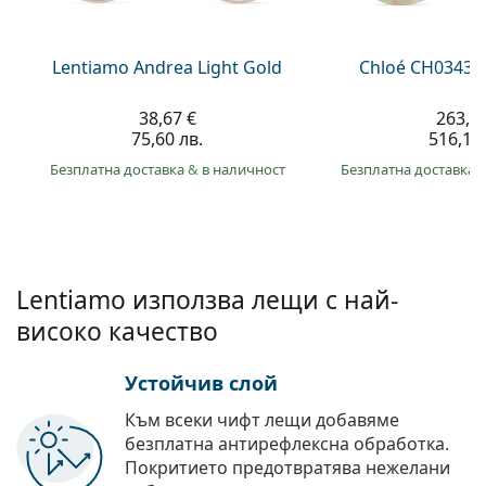
Persol
Prada
Lentiamo Andrea Light Gold
Chloé CH0343O
Всички марки
38,67 €
263,9
75,60 лв.
516,10 
Безплатна доставка
&
в наличност
Безплатна доставка
Lentiamo използва лещи с най-
високо качество
Устойчив слой
Към всеки чифт лещи добавяме
безплатна антирефлексна обработка.
Покритието предотвратява нежелани