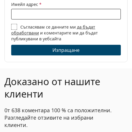
инструкциите преди употреба.
Имейл адрес
*
Пол:
Дамски
Категория:
Диоптрични очила
Марка:
Chloé
Съгласявам се данните ми
да бъдат
обработвани
и коментарите ми да бъдат
Код:
Chloé CH0040O 002 15 53
публикувани в уебсайта
Изпращане
Доказано от нашите
клиенти
0т 638 коментара 100 % са положителни.
Разгледайте отзивите на избрани
клиенти.