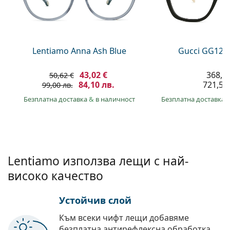
Persol
Prada
Всички марки
Lentiamo Anna Ash Blue
Gucci GG120
43,02 €
368,9
50,62 €
84,10 лв.
721,50 
99,00 лв.
Безплатна доставка
&
в наличност
Безплатна доставка
Lentiamo използва лещи с най-
високо качество
Устойчив слой
Към всеки чифт лещи добавяме
безплатна антирефлексна обработка.