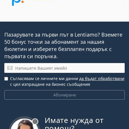
Пазарувате за първи път в Lentiamo? Вземете
50 бонус точки за абонамент за нашия
бюлетин и изберете безплатен подарък с
първата си поръчка.
Имейл
Съгласявам се личните ми данни
да бъдат обработвани
с цел изпращане на бизнес съобщения
Абониране
Имате нужда от
Извън линия
помощ?