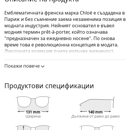
Емблематичната френска марка Chloé е създадена в
Париж и без съмнение заема незаменима позиция в
модната индустрия. Нейният основател е въвел
модния термин prêt-à-porter, който означава
"предназначен за ежедневно носене". По онова
време това е революционна концепция в модата.
Луксозната колекция очила излъчва жизненост,
женственост и свобода - качества, които марката
Chloé почита още от създаването си.
Покажи повече
Chloé CH0034O 002 18 53
са дамски очила.
Вижте как изглеждате с тези очила с виртуалното
Продуктови спецификации
огледало на Lentiamo.
Диоптрични очила – рамки
Синият цвят на рамката перфектно съвпада с
131 mm
140 mm
хладни тонове на кожата и светлокафява, черна
Ширина
Дължина от рамо до рамо
или светло руса коса.
Квадратните рамки са идеален избор за тези с