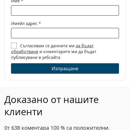
Име
*
Други
Пол:
Дамски
Имейл адрес
*
Категория:
Диоптрични очила
Марка:
Chloé
Съгласявам се данните ми
да бъдат
Код:
CH0034O 002 18 53
обработвани
и коментарите ми да бъдат
публикувани в уебсайта
Изпращане
Доказано от нашите
клиенти
0т 638 коментара 100 % са положителни.