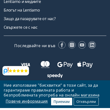
Lentiamo и медиите
Блогът на Lentiamo
Защо да пазарувате от нас?
Свържете се с нас
Facebook
Instagram
YouTube
Linked
Последвайте ни във
Прегледи
Ние използваме "бисквитки" в този сайт, за да
Назад към началната страница
Нагоре
гарантираме правилната работа и
Lentiamo.bg е собственост и се управлява от Lentiamo s.r.o.,
безпроблмената употреба на онлайн магазина
Република Чехия
Тук сме за вас в продължение на 18 години.
Повече информация
Приемам
Отхвърлям