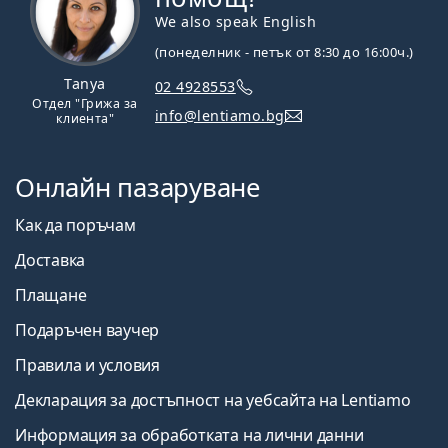
We also speak English
(понеделник - петък от 8:30 до 16:00ч.)
Tanya
02 4928553
Отдел "Грижа за
info@lentiamo.bg
клиента"
Онлайн пазаруване
Как да поръчам
Доставка
Плащане
Подаръчен ваучер
Правила и условия
Декларация за достъпност на уебсайта на Lentiamo
Информация за обработката на лични данни