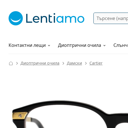
Търсене
Вход
Web навигация
Разтвори
Как да поръчам?
Контактни лещи
Диоптрични очила
Слънч
Диоптрични очила
Дамски
Cartier