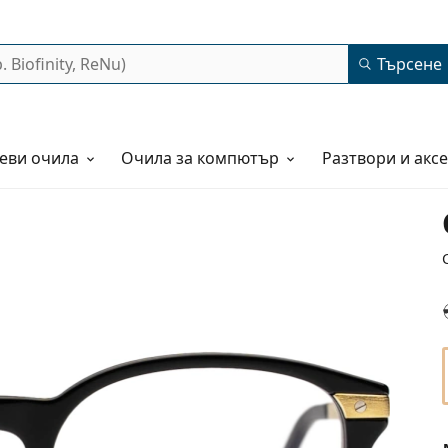
Търсене
еви очила
Очила за компютър
Разтвори и акс