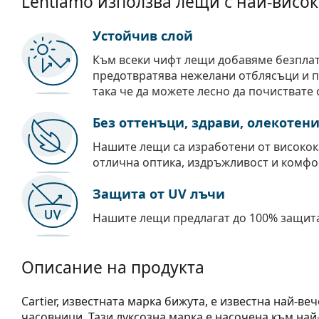
Lentiamo използва лещи с най-висок
Устойчив слой
Към всеки чифт лещи добавяме безпла
предотвратява нежелани отблясъци и пр
така че да можете лесно да почиствате 
Без оттенъци, здрави, олекотен
Нашите лещи са изработени от високок
отлична оптика, издръжливост и комфо
Защита от UV лъчи
Нашите лещи предлагат до 100% защита
Описание на продукта
Cartier, известната марка бижута, е известна най-в
часовници. Тази луксозна марка е насочена към най