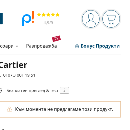
Navigation panel
Прегледи
Вие сте вписани 
Кошница
4,9
/5
есоари
разпродажба
Бонус Продукти
Cartier
CT0107O 001 19 51
Безплатен преглед & тест
i
Към момента не предлагаме този продукт.