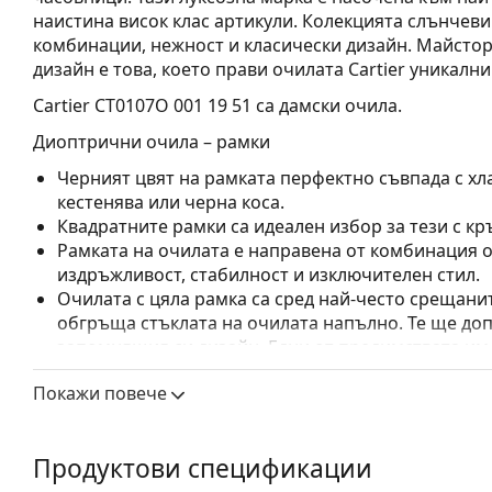
наистина висок клас артикули. Колекцията слънчеви 
комбинации, нежност и класически дизайн. Майстор
дизайн е това, което прави очилата Cartier уникални
Cartier CT0107O 001 19 51
са дамски очила.
Диоптрични очила – рамки
Черният цвят на рамката перфектно съвпада с хла
кестенява или черна коса.
Квадратните рамки са идеален избор за тези с кр
Рамката на очилата е направена от комбинация о
издръжливост, стабилност и изключителен стил.
Очилата с цяла рамка са сред най-често срещанит
обгръща стъклата на очилата напълно. Те ще до
запомнящия си дизайн. Едни от предимствата им 
рамката напълно обгръща лещата и така защитав
Покажи повече
за всички лещи, включително тези с по-висока о
Аксесоари
Продуктови спецификации
Доставяме диоптричните очила в оригиналния им
или торбичката и дизайнът могат да варират.