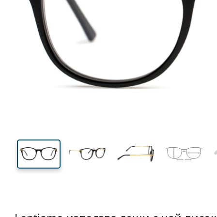
130 mm
Ширина
Ширин
на стъкл
42 mm
51 mm
Височина на стъклото
Ширина на стъклото