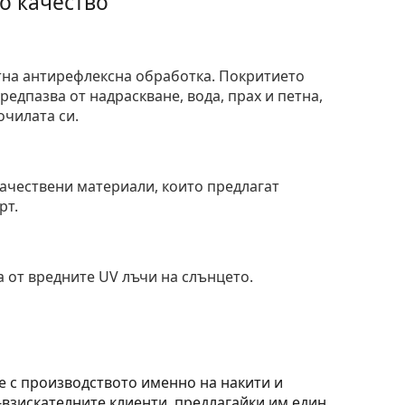
о качество
тна антирефлексна обработка. Покритието
едпазва от надраскване, вода, прах и петна,
очилата си.
и
ачествени материали, които предлагат
рт.
 от вредните UV лъчи на слънцето.
ече с производството именно на накити и
-взискателните клиенти, предлагайки им един