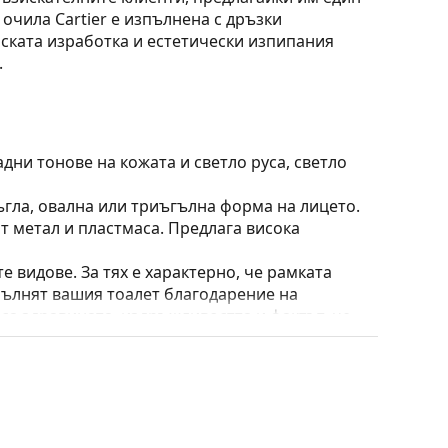
очила Cartier е изпълнена с дръзки
ската изработка и естетически изпипания
.
дни тонове на кожата и светло руса, светло
ъгла, овална или триъгълна форма на лицето.
т метал и пластмаса. Предлага висока
е видове. За тях е характерно, че рамката
пълнят вашия тоалет благодарение на
са здравината, издръжливостта и фактът, че
а срещу повреди. Този тип рамка е подходяща
птична мощност.
 калъф/текстилна торбичка. Цветът на калъфа