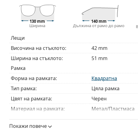
Кърпичката за почистване, доставяна с очилата, 
модели могат да бъдат доставяни с торбичка от п
130 mm
140 mm
Разгледайте пълната ни гама
очила
, за да намерит
Ширина
Дължина от рамо до рамо
ръководство за очила
, ако имате нужда от помощ с 
Лещи
Това е медицинско устройство. Прочетете инструкц
Височина на стъклото:
42 mm
Ширина на стъклото:
51 mm
Рамка
Форма на рамката:
Квадратна
Тип рамка:
Цяла рамка
Цвят на рамката:
Черен
Материал на рамката:
Метал/Пластмаса
Размер:
M
Покажи повече
Ширина:
130 mm