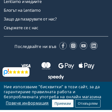
Lentiamo и медиите
Блогът на Lentiamo
Защо да пазарувате от нас?
Свържете се с нас
Facebook
Instagram
YouTube
Linked
Последвайте ни във
Прегледи
Ние използваме "бисквитки" в този сайт, за да
Назад към началната страница
Нагоре
гарантираме правилната работа и
Lentiamo.bg е собственост и се управлява от Lentiamo s.r.o.,
безпроблмената употреба на онлайн магазина
Република Чехия
Тук сме за вас в продължение на 18 години.
Повече информация
Приемам
Отхвърлям