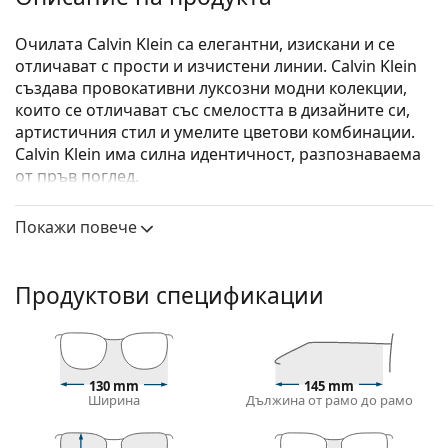
Очилата Calvin Klein са елегантни, изискани и се
отличават с прости и изчистени линии. Calvin Klein
създава провокативни луксозни модни колекции,
които се отличават със смелостта в дизайните си,
артистичния стил и умелите цветови комбинации.
Calvin Klein има силна идентичност, разпознаваема
от пръв поглед.
Calvin Klein CK21700 001 17 54
са унисекс очила.
Покажи повече
Вижте как изглеждате с тези очила с виртуалното
огледало на Lentiamo.
Продуктови спецификации
Диоптрични очила – рамки
Черният цвят на рамката перфектно съвпада с
хладни тонове на кожата и светло руса, светло
кестенява или черна коса.
130 mm
145 mm
Правоъгълните рамки са идеален избор за тези с
Ширина
Дължина от рамо до рамо
овална или кръгла форма на лицето.
Рамката на очилата е направена от комбинация