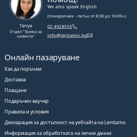
We also speak English
(понеделник - петък от 8:30 до 16:00ч.)
Tanya
02 4928553
Отдел "Грижа за
info@lentiamo.bg
клиента"
Онлайн пазаруване
Как да поръчам
Доставка
Плащане
Подаръчен ваучер
Правила и условия
Декларация за достъпност на уебсайта на Lentiamo
Информация за обработката на лични данни