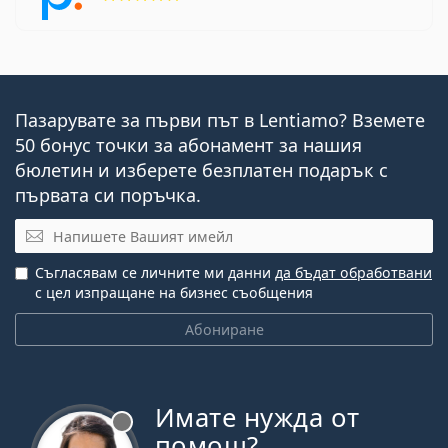
Пазарувате за първи път в Lentiamo? Вземете
50 бонус точки за абонамент за нашия
бюлетин и изберете безплатен подарък с
първата си поръчка.
Имейл
Съгласявам се личните ми данни
да бъдат обработвани
с цел изпращане на бизнес съобщения
Абониране
Имате нужда от
Извън линия
помощ?