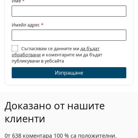
Име
*
Други
Пол:
Unisex
Имейл адрес
*
Категория:
Диоптрични очила
Марка:
Calvin Klein
Съгласявам се данните ми
да бъдат
Код:
CK21700 001 17 54
обработвани
и коментарите ми да бъдат
публикувани в уебсайта
Изпращане
Доказано от нашите
клиенти
0т 638 коментара 100 % са положителни.