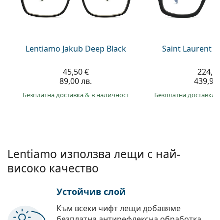
Persol
Prada
Всички марки
Lentiamo Jakub Deep Black
Saint Laurent S
45,50 €
224,9
89,00 лв.
439,90 
Безплатна доставка
&
в наличност
Безплатна доставка
Lentiamo използва лещи с най-
високо качество
Устойчив слой
Към всеки чифт лещи добавяме
безплатна антирефлексна обработка.