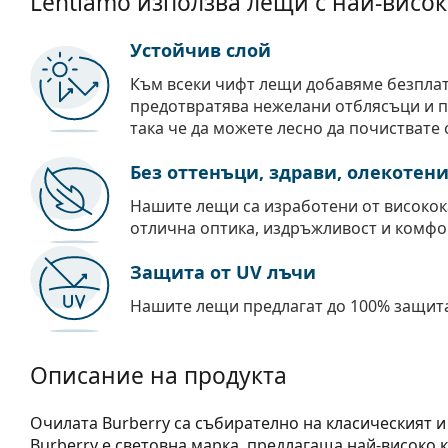
Lentiamo използва лещи с най-висок
Устойчив слой
Към всеки чифт лещи добавяме безпла
предотвратява нежелани отблясъци и пр
така че да можете лесно да почиствате 
Без оттенъци, здрави, олекотен
Нашите лещи са изработени от високок
отлична оптика, издръжливост и комфо
Защита от UV лъчи
Нашите лещи предлагат до 100% защита
Описание на продукта
Oчилата Burberry са събирателно на класическият и
Burberry е световна марка, предлагаща най-високо 