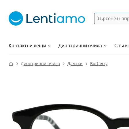
Търсене
Вход
Web навигация
Разтвори
Как да поръчам?
Контактни лещи
Диоптрични очила
Слънч
Диоптрични очила
Дамски
Burberry