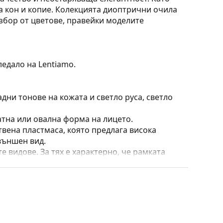
на кон и копие. Колекцията диоптрични очила
избор от цветове, правейки моделите
ледало на Lentiamo.
дни тонове на кожата и светло руса, светло
атна или овална форма на лицето.
твена пластмаса, която предлага висока
външен вид.
е видове. За тях е характерно, че рамката
пълнят вашия тоалет благодарение на
са здравината, издръжливостта и фактът, че
а срещу повреди. Този тип рамка е подходяща
птична мощност.