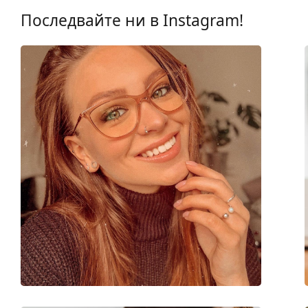
Други
Последвайте ни в Instagram!
Пол:
Дамски
Категория:
Диоптрични очила
Марка:
Burberry