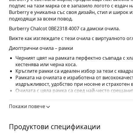
подпис на тази марка се е запазило логото с ездач 
Burberry е уникална със своя дизайн, стил и широк 
подходящи за всеки повод.
Burberry Chalcot 0BE2318 4007
са дамски очила.
Вижте как изглеждате с тези очила с виртуалното ог
Диоптрични очила – рамки
Черният цвят на рамката перфектно съвпада с хла
кестенява или черна коса.
Кръглите рамки са идеален избор за тези с квадр
Рамката на очилата е изработена от висококачес
издръжливост, удобство при носене и страхотен 
Очилата с цяла рамка са сред най-често срещанит
обгръща стъклата на очилата напълно. Те ще до
запомнящия си дизайн. Едни от предимствата им 
Покажи повече
рамката напълно обгръща лещата и така защитав
за всички лещи, включително тези с по-висока о
Продуктови спецификации
Аксесоари