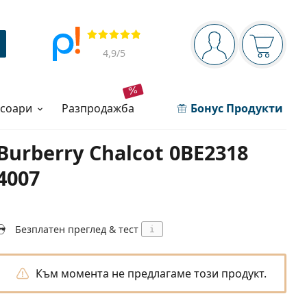
Navigation panel
Прегледи
Вие сте вписани 
Кошница
4,9
/5
есоари
разпродажба
Бонус Продукти
Burberry Chalcot 0BE2318
4007
Безплатен преглед & тест
i
Към момента не предлагаме този продукт.