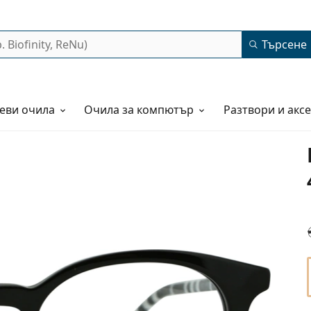
Търсене
еви очила
Очила за компютър
Разтвори и акс