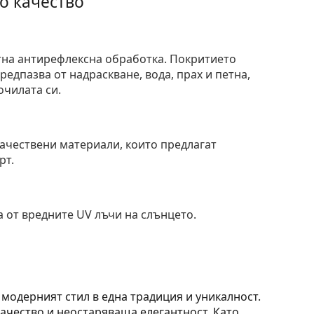
о качество
тна антирефлексна обработка. Покритието
едпазва от надраскване, вода, прах и петна,
очилата си.
и
ачествени материали, които предлагат
рт.
 от вредните UV лъчи на слънцето.
 модерният стил в една традиция и уникалност.
качество и неостаряваща елегантност. Като