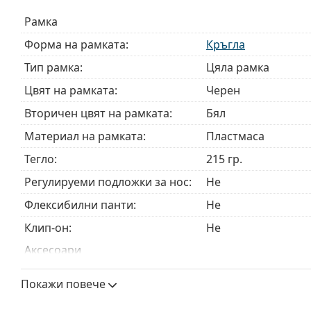
Доставяме диоптричните очила в оригиналния им
Рамка
или торбичката и дизайнът могат да варират.
Кърпичката за почистване, доставяна с очилата, 
Форма на рамката:
Кръгла
модели могат да бъдат доставяни с торбичка от п
Тип рамка:
Цяла рамка
Разгледайте пълната ни гама
очила
, за да намерит
Цвят на рамката:
Черен
ръководство за очила
, ако имате нужда от помощ с 
Вторичен цвят на рамката:
Бял
Това е медицинско устройство. Прочетете инструкц
Материал на рамката:
Пластмаса
Тегло:
215 гр.
Регулируеми подложки за нос:
Не
Флексибилни панти:
Не
Клип-он:
Не
Аксесоари
Кутия:
Да
Покажи повече
Кърпичка за почистване:
Да