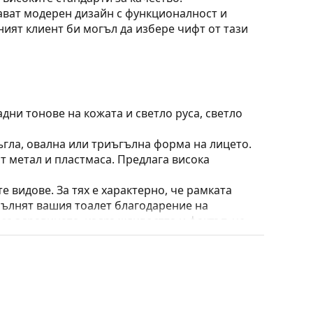
ават модерен дизайн с функционалност и
ият клиент би могъл да избере чифт от тази
дни тонове на кожата и светло руса, светло
ъгла, овална или триъгълна форма на лицето.
т метал и пластмаса. Предлага висока
е видове. За тях е характерно, че рамката
пълнят вашия тоалет благодарение на
са здравината, издръжливостта и фактът, че
а срещу повреди. Този тип рамка е подходяща
птична мощност.
 преместване на позицията и комфортното
адаптират към формата на носа и по този начин
ирането на подложките за нос винаги трябва да
ти повреда или счупване, причинени от