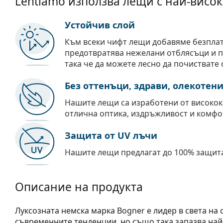
Lentiamo използва лещи с най-висок
Устойчив слой
Към всеки чифт лещи добавяме безпла
предотвратява нежелани отблясъци и пр
така че да можете лесно да почиствате 
Без оттенъци, здрави, олекотен
Нашите лещи са изработени от високок
отлична оптика, издръжливост и комфо
Защита от UV лъчи
Нашите лещи предлагат до 100% защита
Описание на продукта
Луксозната немска марка Bogner е лидер в света на 
съвременните тенденции, но също така запазва най-