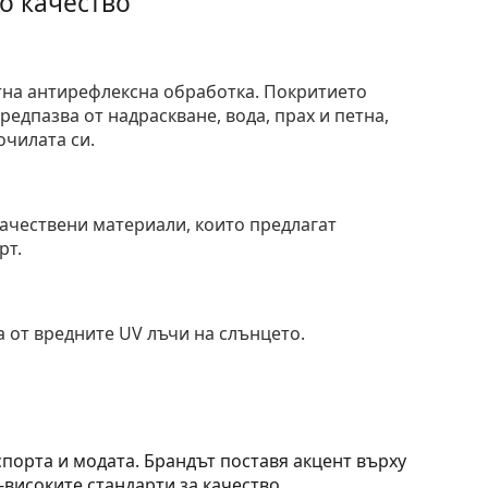
о качество
тна антирефлексна обработка. Покритието
едпазва от надраскване, вода, прах и петна,
очилата си.
и
ачествени материали, които предлагат
рт.
 от вредните UV лъчи на слънцето.
спорта и модата. Брандът поставя акцент върху
високите стандарти за качество.