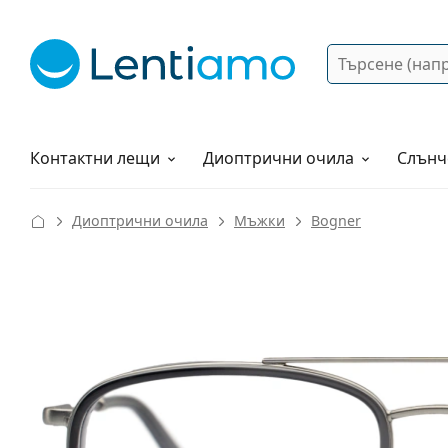
Търсене
Вход
Web навигация
Разтвори
Как да поръчам?
Контактни лещи
Диоптрични очила
Слънч
Диоптрични очила
Мъжки
Bogner