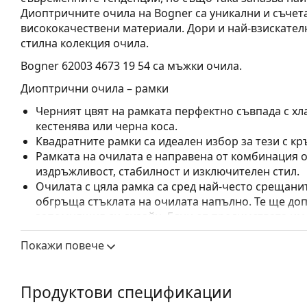
Диоптричните очила на Bogner са уникални и съчет
висококачествени материали. Дори и най-взискателн
стилна колекция очила.
Bogner 62003 4673 19 54
са мъжки очила.
Диоптрични очила – рамки
Черният цвят на рамката перфектно съвпада с хла
кестенява или черна коса.
Квадратните рамки са идеален избор за тези с кр
Рамката на очилата е направена от комбинация о
издръжливост, стабилност и изключителен стил.
Очилата с цяла рамка са сред най-често срещанит
обгръща стъклата на очилата напълно. Те ще до
запомнящия си дизайн. Едни от предимствата им 
рамката напълно обгръща лещата и така защитав
Покажи повече
за всички лещи, включително тези с по-висока о
Регулируемите подложки за нос позволяват леко
прилягане на очилата. Подложките за нос ще се 
Продуктови спецификации
ще осигурят по-голям комфорт при носене. Регул
се извършва от опитен оптик, за да се предотвра