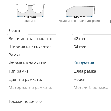
непрофесионално боравене.
Аксесоари
138 mm
145 mm
Ширина
Дължина от рамо до рамо
Доставяме диоптричните очила в оригиналния им
или торбичката и дизайнът могат да варират.
Лещи
Кърпичката за почистване, доставяна с очилата, 
модели могат да бъдат доставяни с торбичка от п
Височина на стъклото:
42 mm
Разгледайте пълната ни гама
очила
, за да намерит
Ширина на стъклото:
54 mm
ръководство за очила
, ако имате нужда от помощ с 
Рамка
Това е медицинско устройство. Прочетете инструкц
Форма на рамката:
Квадратна
Тип рамка:
Цяла рамка
Цвят на рамката:
Черен
Материал на рамката:
Метал/Пластмаса
Размер:
M
Покажи повече
Ширина:
138 mm