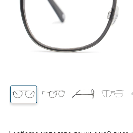
138 mm
Ширина
Ширин
на стъкл
42 mm
54 mm
Височина на стъклото
Ширина на стъклото