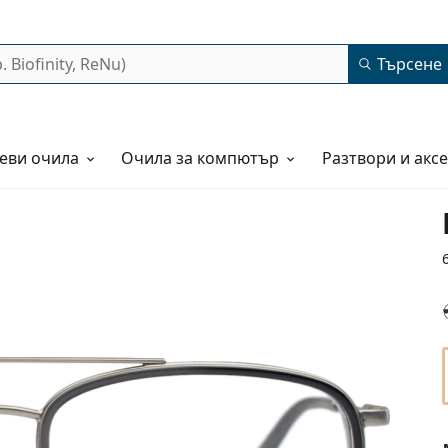
Търсене
еви очила
Очила за компютър
Разтвори и акс