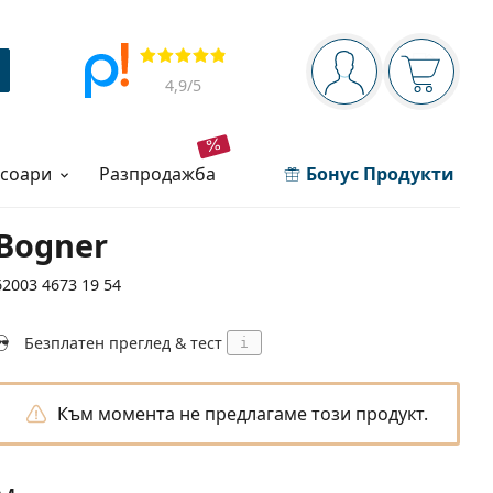
Navigation panel
Прегледи
Вие сте вписани 
Кошница
4,9
/5
есоари
разпродажба
Бонус Продукти
Bogner
62003 4673 19 54
Безплатен преглед & тест
i
Към момента не предлагаме този продукт.