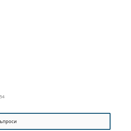
 54
ъпроси