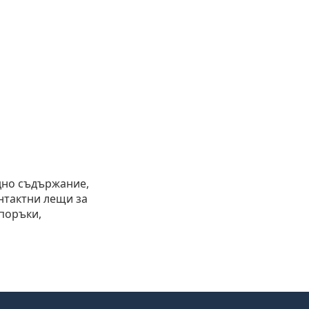
дно съдържание,
нтактни лещи за
епоръки,