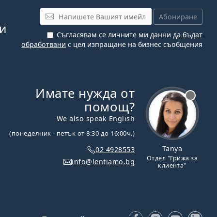
Имейл
Абониране
си
Съгласявам се личните ми данни
да бъдат
обработвани
с цел изпращане на бизнес съобщения
Имате нужда от
Извън линия
помощ?
We also speak English
(понеделник - петък от 8:30 до 16:00ч.)
Tanya
02 4928553
Отдел "Грижа за
info@lentiamo.bg
клиента"
Facebook
Instagram
YouTube
Lin