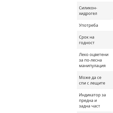
Силикон-
хидрогел
Употреба
Срок на
годност
Леко оцветени
за по-лесна
манипулация
Може да се
спи с лещите
Индикатор за
предна и
задна част