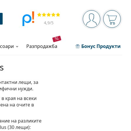
Navigation panel
Прегледи
Вие сте вписани 
Кошница
4,9
/5
есоари
разпродажба
Бонус Продукти
s
онтактни лещи, за
цифични нужди.
в края на всеки
ена на очите в
ание на разликите
us (30 лещи):