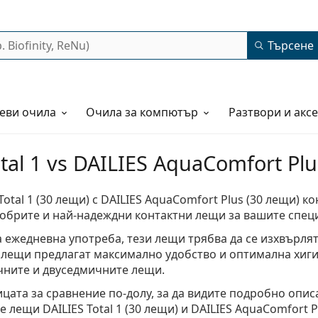
Търсене
еви очила
Очила за компютър
Разтвори и акс
tal 1 vs DAILIES AquaComfort Plu
Total 1 (30 лещи) с DAILIES AquaComfort Plus (30 лещи) к
добрите и най-надеждни контактни лещи за вашите спе
ежедневна употреба, тези лещи трябва да се изхвърлят 
 лещи предлагат максимално удобство и оптимална хиги
чните и двуседмичните лещи.
цата за сравнение по-долу, за да видите подробно опис
 лещи DAILIES Total 1 (30 лещи) и DAILIES AquaComfort Pl