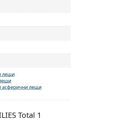
и лещи
 лещи
и асферични лещи
IES Total 1